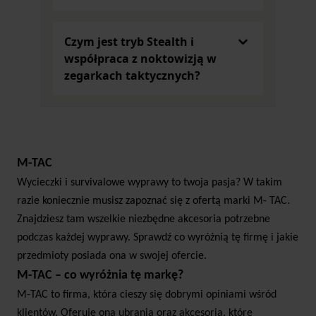
słuchać otaczających go dźwięków. Podobnym do
ww. modelu jest
Xblitz Watch Me zegarek
dziecięcy GPS/SIM
. To idealna opcja dla
Czym jest tryb Stealth i
mniejszego dziecka.
współpraca z noktowizją w
Co musi mieć smartwatch dla aktywnych?
zegarkach taktycznych?
Jakie funkcje mają znaczenie dla osób, które
aktywnie spędzają czas?
Zegarki i smartwatche
powinny być odporne na zawilgocenie oraz pył.
Klasa ochronności powinna być tym wyższa, im
bardziej wymagające aktywności uprawiasz. Poza
M-TAC
tym liczy się czas pracy na jednym ładowaniu. Gdy
Wycieczki i survivalowe wyprawy to twoja pasja? W takim
masz włączone wszystkie możliwe funkcje takie jak
razie koniecznie musisz zapoznać się z ofertą marki M- TAC.
łączność Wi-Fi, Bluetooth, czy LTE, bateria może się
Znajdziesz tam wszelkie niezbędne akcesoria potrzebne
wyczerpać już po jednym dniu użytkowania.
podczas każdej wyprawy. Sprawdź co wyróżnią tę firmę i jakie
Dlatego zwróć uwagę na jej pojemność, by podczas
przedmioty posiada ona w swojej ofercie.
treningu nagle nie zaskoczył Cię brak zasilania.
M-TAC – co wyróżnia tę markę?
Jest jeszcze kilka innych funkcji, które muszą
znaleźć się w urządzeniu tego typu dla aktywnych
M-TAC to firma, która cieszy się dobrymi opiniami wśród
osób. To m.in.:
klientów. Oferuje ona ubrania oraz akcesoria, które