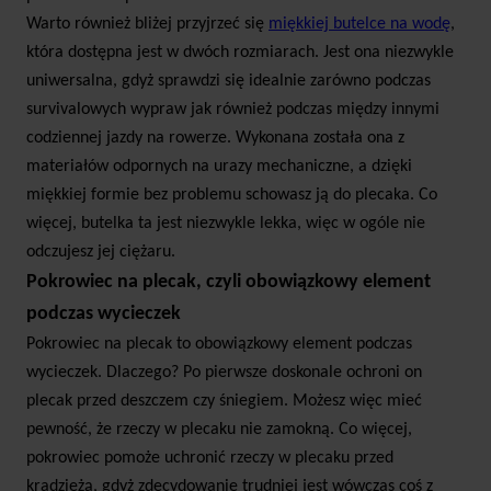
skompletujesz pełny ekwipunek niezbędny do
Warto również bliżej przyjrzeć się
miękkiej butelce na wodę
,
aktywnego wypoczynku na łonie natury. Skorzystaj
która dostępna jest w dwóch rozmiarach. Jest ona niezwykle
z propozycji
zegarków i smartwatchy
już dzisiaj i
uniwersalna, gdyż sprawdzi się idealnie zarówno podczas
ciesz się wieloma funkcjami!
survivalowych wypraw jak również podczas między innymi
codziennej jazdy na rowerze. Wykonana została ona z
materiałów odpornych na urazy mechaniczne, a dzięki
miękkiej formie bez problemu schowasz ją do plecaka. Co
więcej, butelka ta jest niezwykle lekka, więc w ogóle nie
odczujesz jej ciężaru.
Pokrowiec na plecak, czyli obowiązkowy element
podczas wycieczek
Pokrowiec na plecak to obowiązkowy element podczas
wycieczek. Dlaczego? Po pierwsze doskonale ochroni on
plecak przed deszczem czy śniegiem. Możesz więc mieć
pewność, że rzeczy w plecaku nie zamokną. Co więcej,
pokrowiec pomoże uchronić rzeczy w plecaku przed
kradzieżą, gdyż zdecydowanie trudniej jest wówczas coś z