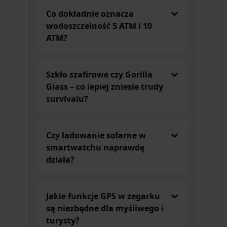
Dzisiaj
zegarki i smartwatche
to multimedialne
urządzenia mobilne, które wyręczą Cię w wielu
Co dokładnie oznacza
sytuacjach. Dla przykładu widoczny w naszym
wodoszczelność 5 ATM i 10
sklepie internetowym model
Garett Kids Sweet
to
ATM?
świetna propozycja dla rodziców, którzy chcą
wręczyć dziecku praktyczny prezent. Dlaczego?
Posiada mnóstwo praktycznych funkcji takich jak:
Szkło szafirowe czy Gorilla
dokładna lokalizacja;
Glass – co lepiej zniesie trudy
geo ogrodzenie;
survivalu?
wysyłanie wiadomości głosowych;
wykonywanie i odbieranie połączeń;
zdalny podsłuch;
Czy ładowanie solarne w
aparat;
smartwatchu naprawdę
krokomierz;
działa?
monitor snu.
Dzięki temu dziecko, które jest np. na wycieczce
szkolnej lub bawi się na osiedlowym placu zabaw,
Jakie funkcje GPS w zegarku
zawsze jest bezpieczne. Możesz nawiązać z nim
są niezbędne dla myśliwego i
kontakt i sprawdzać jego położenie, a nawet
turysty?