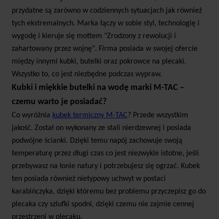
pulsoksymetr;
przydatne są zarówno w codziennych sytuacjach jak również
wskazania temperatury;
tych ekstremalnych. Marka łączy w sobie styl, technologię i
GPS;
wygodę i kieruje się mottem "Zrodzony z rewolucji i
prognoza pogody;
zahartowany przez wojnę". Firma posiada w swojej ofercie
kalendarz;
między innymi kubki, butelki oraz pokrowce na plecaki.
płatności zbliżeniowe;
Wszystko to, co jest niezbędne podczas wypraw.
wyraźny ekran w słońcu.
Kubki i miękkie butelki na wodę marki M-TAC –
Bez tych funkcji trudno wyobrazić sobie wypad
czemu warto je posiadać?
poza miasto na biwak, czy solową wycieczkę po
górach. Smartwatch powinien być Twoim centrum
Co wyróżnia
kubek termiczny M-TAC
? Przede wszystkim
dowodzenia zwłaszcza gdy nie masz miejsca na
jakość. Został on wykonany ze stali nierdzewnej i posiada
przechowywanie i dźwiganie wszystkich
podwójne ścianki. Dzięki temu napój zachowuje swoją
najpotrzebniejszych rzeczy.
temperaturę przez długi czas co jest niezwykle istotne, jeśli
Zegarki i smartwatche dla Ciebie!
przebywasz na łonie natury i potrzebujesz się ogrzać. Kubek
Asortyment naszego sklepu internetowego został
ten posiada również nietypowy uchwyt w postaci
skompletowany tak, by zapewnić Ci wszystko, co
karabińczyka, dzięki któremu bez problemu przyczepisz go do
niezbędne. Dlatego zapoznaj się z innymi
plecaka czy szlufki spodni, dzięki czemu nie zajmie cennej
kategoriami widocznymi w ofercie. Dzięki temu
przestrzeni w plecaku.