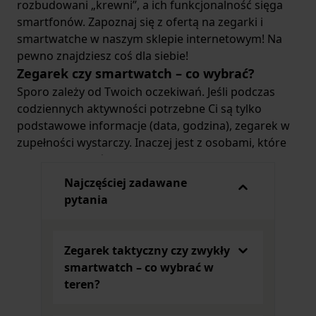
rozbudowani „krewni”, a ich funkcjonalność sięga
smartfonów. Zapoznaj się z ofertą na zegarki i
smartwatche w naszym sklepie internetowym! Na
pewno znajdziesz coś dla siebie!
Zegarek czy smartwatch – co wybrać?
Sporo zależy od Twoich oczekiwań. Jeśli podczas
codziennych aktywności potrzebne Ci są tylko
podstawowe informacje (data, godzina), zegarek w
zupełności wystarczy. Inaczej jest z osobami, które
potrzebują mieć stałe połączenie ze swoim
smartfonem i nie zawsze mają ochotę wyciągać go
Najczęściej zadawane
z torebki czy kieszeni. Smartwatche mają o wiele
pytania
więcej funkcji, które zamknięte są w niewielkim
urządzeniu przypominającym zegarek. W ten
sposób niejako zastępują telefon np., podczas
Zegarek taktyczny czy zwykły
podróży czy w pracy.
smartwatch – co wybrać w
Dla jakich funkcji warto sięgnąć po
teren?
smartwatch?