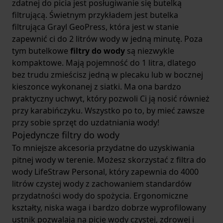
zdatnej do picia jest posługiwanie się butelką
filtrującą. Świetnym przykładem jest
butelka
filtrująca Grayl GeoPress
, która jest w stanie
zapewnić ci do 2 litrów wody w jedną minutę. Poza
tym butelkowe
filtry do wody
są niezwykle
kompaktowe. Mają pojemność do 1 litra, dlatego
bez trudu zmieścisz jedną w plecaku lub w bocznej
kieszonce wykonanej z siatki. Ma ona bardzo
praktyczny uchwyt, który pozwoli Ci ją nosić również
przy karabińczyku. Wszystko po to, by mieć zawsze
przy sobie sprzęt do uzdatniania wody!
Pojedyncze filtry do wody
To mniejsze akcesoria przydatne do uzyskiwania
pitnej wody w terenie. Możesz skorzystać z
filtra do
wody LifeStraw Personal
, który zapewnia do 4000
litrów czystej wody z zachowaniem standardów
przydatności wody do spożycia. Ergonomiczne
kształty, niska waga i bardzo dobrze wyprofilowany
ustnik pozwalają na picie wody czystej, zdrowej i