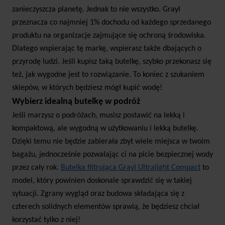
zanieczyszcza planetę. Jednak to nie wszystko. Grayl
przeznacza co najmniej 1% dochodu od każdego sprzedanego
produktu na organizacje zajmujące się ochroną środowiska.
Dlatego wspierając tę markę, wspierasz także dbających o
przyrodę ludzi. Jeśli kupisz taką butelkę, szybko przekonasz się
też, jak wygodne jest to rozwiązanie. To koniec z szukaniem
sklepów, w których będziesz mógł kupić wodę!
Wybierz idealną butelkę w podróż
Jeśli marzysz o podróżach, musisz postawić na lekką i
kompaktową, ale wygodną w użytkowaniu i lekką butelkę.
Dzięki temu nie będzie zabierała zbyt wiele miejsca w twoim
bagażu, jednocześnie pozwalając ci na picie bezpiecznej wody
przez cały rok.
Butelka filtrująca Grayl Ultralight Compact
to
model, który powinien doskonale sprawdzić się w takiej
sytuacji. Zgrany wygląd oraz budowa składająca się z
czterech solidnych elementów sprawią, że będziesz chciał
korzystać tylko z niej!