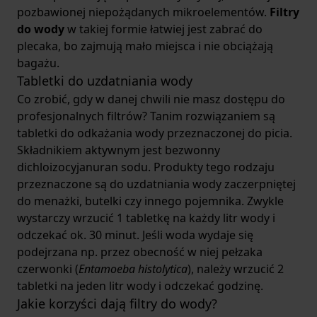
pozbawionej niepożądanych mikroelementów.
Filtry
do wody
w takiej formie łatwiej jest zabrać do
plecaka, bo zajmują mało miejsca i nie obciążają
bagażu.
Tabletki do uzdatniania wody
Co zrobić, gdy w danej chwili nie masz dostępu do
profesjonalnych filtrów? Tanim rozwiązaniem są
tabletki do odkażania wody przeznaczonej do picia.
Składnikiem aktywnym jest bezwonny
dichloizocyjanuran sodu. Produkty tego rodzaju
przeznaczone są do uzdatniania wody zaczerpniętej
do menażki, butelki czy innego pojemnika. Zwykle
wystarczy wrzucić 1 tabletkę na każdy litr wody i
odczekać ok. 30 minut. Jeśli woda wydaje się
podejrzana np. przez obecność w niej pełzaka
czerwonki (
Entamoeba histolytica
), należy wrzucić 2
tabletki na jeden litr wody i odczekać godzinę.
Jakie korzyści dają filtry do wody?