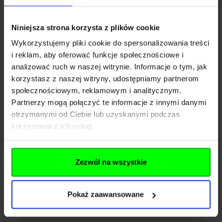
2 049,00 zł
Niniejsza strona korzysta z plików cookie
Brak w magazynie
Wykorzystujemy pliki cookie do spersonalizowania treści
i reklam, aby oferować funkcje społecznościowe i
analizować ruch w naszej witrynie. Informacje o tym, jak
korzystasz z naszej witryny, udostępniamy partnerom
społecznościowym, reklamowym i analitycznym.
Partnerzy mogą połączyć te informacje z innymi danymi
otrzymanymi od Ciebie lub uzyskanymi podczas
korzystania z ich usług.
Zezwól na wszystkie
Karabinek wiatrówka Umarex 850 M2
Pokaż zaawansowane
kal.5,5mm CO-2 88g 8-strzał do17J