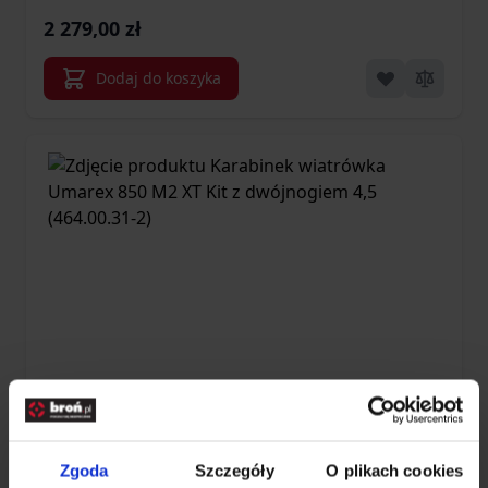
2 279,00 zł
Dodaj do koszyka
Karabinek wiatrówka Umarex 850 M2 XT
Kit z dwójnogiem 4,5 (464.00.31-2)
Zgoda
Szczegóły
O plikach cookies