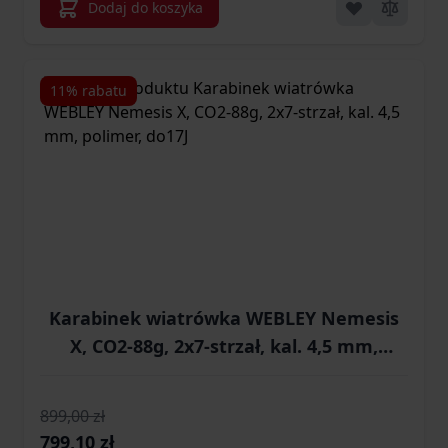
Dodaj do koszyka
11% rabatu
Karabinek wiatrówka WEBLEY Nemesis
X, CO2-88g, 2x7-strzał, kal. 4,5 mm,
polimer, do17J
899,00 zł
Cena promocyjna
799,10 zł