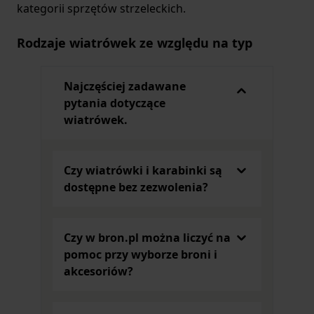
kategorii sprzętów strzeleckich.
Rodzaje wiatrówek ze względu na typ
Współczesne modele
wiatrówek
dzielimy ze
Najczęściej zadawane
względu na typ na dwa rodzaje:
pytania dotyczące
Modele krótkie – w tej podkategorii znajdziemy
wiatrówek.
takie sprzęty strzeleckie jak pistolety – miedzy
innymi model
Beretta PX4 Storm
z ruchomym
zamkiem i dwustronnym magazynkiem - oraz
Czy wiatrówki i karabinki są
rewolwery – np.
Colt Peacemaker Single Action
dostępne bez zezwolenia?
Army
do złudzenia przypominający oryginalny
model z 1872 roku.
Modele długie – tutaj wyróżnić należy modele
Czy w bron.pl można liczyć na
karabinków – w tym
Airmaster 200 TG
z
pomoc przy wyborze broni i
gwintowaną lufą i polimerową kolbą - oraz strzelb
akcesoriów?
– np.
Gamo Hunter 440
ze śrutem grzybkowym,
tzw. diabolo 4.5.