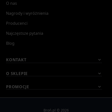
sprawiają, że wiatrówki tej firmy są bardzo celne,
O nas
stabilne i wytrzymałe a jednocześnie mocne i
Nagrody i wyróżnienia
eleganckie.
Producenci
Najczęstsze pytania
Blog
KONTAKT
O SKLEPIE
PROMOCJE
Broń.pl © 2026