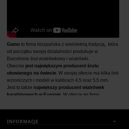
Gamo
to firma hiszpańska z wieloletnią tradycją, która
od początku swojej działalności produkuje w
Barcelonie śrut wiatrówkowy i wiatrówki.
Obecnie
jest największym producent śrutu
ołowianego na świecie
. W swojej ofercie ma kilka linii
wzroniczych i modeli w kalibrach 4,5 oraz 5,5 mm.
Jest to także
największy producent wiatrówek
karabinowych w Europie
. W ofercie tej firmy
znajdziemy ok 30 różnych modeli wiatrówek.
Gamo to firma bardzo nowoczesna i innowacyjna.
W swoich produktach stosuje
wiele innowacyjnych,
INFORMACJE
opatentowanych rozwiązań technologicznych
które