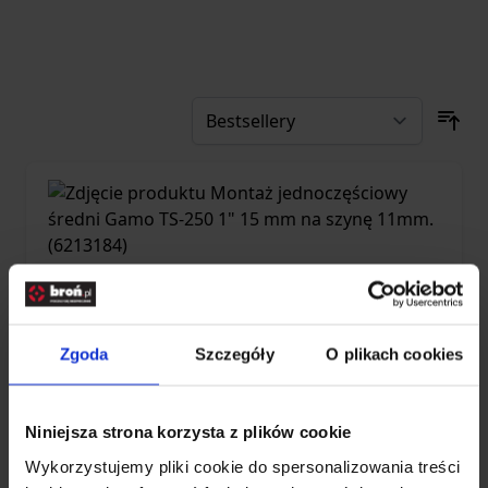
Zgoda
Szczegóły
O plikach cookies
Niniejsza strona korzysta z plików cookie
Montaż jednoczęściowy średni Gamo TS-
Wykorzystujemy pliki cookie do spersonalizowania treści
250 1" 15 mm na szynę 11mm.(6213184)