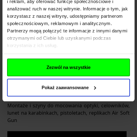
i reklam, aby oferować funkcje społecznościowe i
analizować ruch w naszej witrynie. Informacje o tym, jak
korzystasz z naszej witryny, udostępniamy partnerom
99,00 zł
społecznościowym, reklamowym i analitycznym.
Partnerzy mogą połączyć te informacje z innymi danymi
Brak w magazynie
otrzymanymi od Ciebie lub uzyskanymi podczas
korzystania z ich usług.
1
elementu
Pokaż
Zezwól na wszystkie
Sprawdź nasze produkty w kategorii Szyny, montaże
w naszym sklepie internetowym. Sprawdź ceny i
Pokaż zaawansowane
opinie naszych klientów na temat naszego
asortymentu.
Montaże i szyny do mocowania optyki, celowników,
lunet na karabinkach, pistoletach, replikach Air Soft
Gun