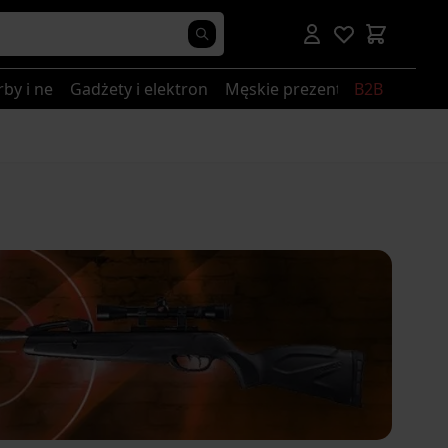
rby i nerki
Gadżety i elektronika
Męskie prezenty
B2B