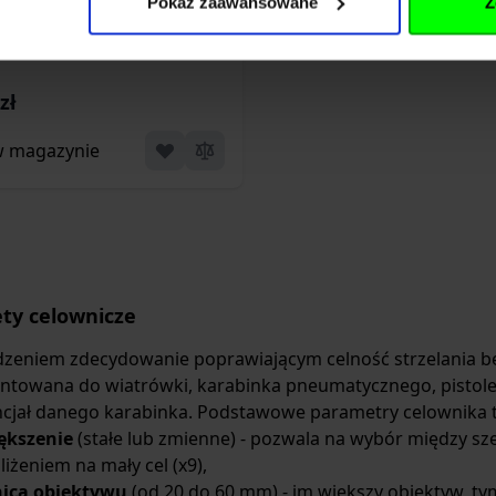
Pokaż zaawansowane
Z
(VE4X32WR)
zł
w magazynie
ty celownicze
zeniem zdecydowanie poprawiającym celność strzelania będ
towana do wiatrówki, karabinka pneumatycznego, pistolet
cjał danego karabinka. Podstawowe parametry celownika t
ększenie
(stałe lub zmienne) - pozwala na wybór między sz
liżeniem na mały cel (x9),
nica obiektywu
(od 20 do 60 mm) - im większy obiektyw, tym