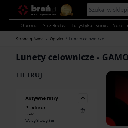
Przejdź do treści
Obrona
Strzelectwo
Turystyka i survival
Noże i 
Strona główna
/
Optyka
/
Lunety celownicze
Lunety celownicze - GAM
FILTRUJ
Aktywne filtry
Producent
GAMO
Wyczyść wszystko