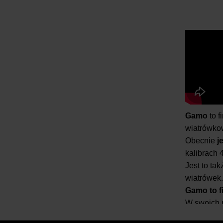
Gamo
to f
wiatrówkow
Obecnie
j
kalibrach 
Jest to ta
wiatrówek.
Gamo to f
W swoich 
wiatrówki 