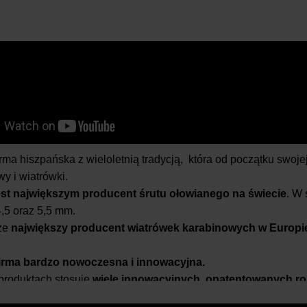
irma hiszpańska z wieloletnią tradycją, która od początku swoje
y i wiatrówki.
est największym producent śrutu ołowianego na świecie
. W 
4,5 oraz 5,5 mm.
kże
największy producent wiatrówek karabinowych w Europi
irma bardzo nowoczesna i innowacyjna.
produktach stosuje
wiele innowacyjnych, opatentowanych r
tej firmy są bardzo celne, stabilne i wytrzymałe a jednocześnie