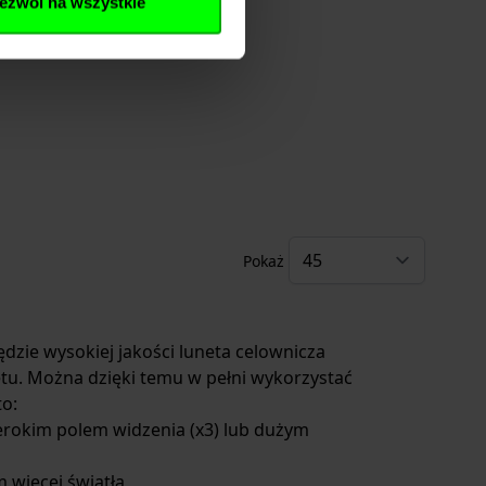
ezwól na wszystkie
Pokaż
zie wysokiej jakości luneta celownicza
u. Można dzięki temu w pełni wykorzystać
o:
erokim polem widzenia (x3) lub dużym
 więcej światła,