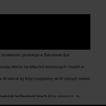
j działalności produkuje w Barcelonie śrut
swojej ofercie ma kilka linii wzroniczych i modeli w
e
. W ofercie tej firmy znajdziemy ok 30 różnych modeli
ozwiązań technologicznych
które sprawiają, że
 mocne i eleganckie.