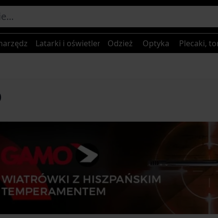
narzędzia
Latarki i oświetlenie
Odzież
Optyka
Plecaki, to
O