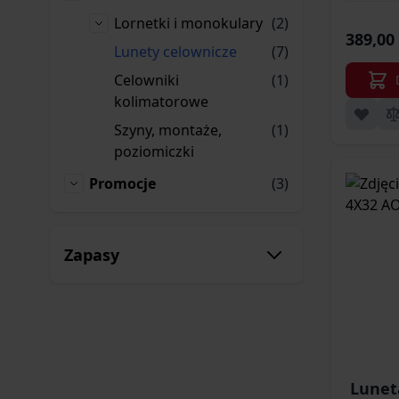
produkty
Lornetki i monokulary
(2)
Lornetki i monokulary
389,00 
produkty
Lunety celownicze
(7)
Lunety celownicze
produktów
Celowniki
(1)
Celowniki kolimatorowe
kolimatorowe
produktów
Szyny, montaże,
(1)
Szyny, montaże, poziomiczki
poziomiczki
produkty
Promocje
(3)
Promocje
Zapasy
Lunet