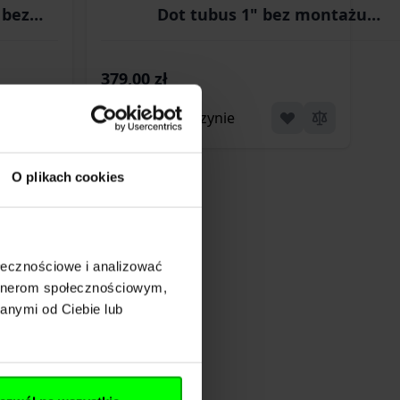
 bez
Dot tubus 1" bez montażu
50AO)
(VEMD39X40AO)
379,00 zł
Brak w magazynie
O plikach cookies
ołecznościowe i analizować
artnerom społecznościowym,
anymi od Ciebie lub