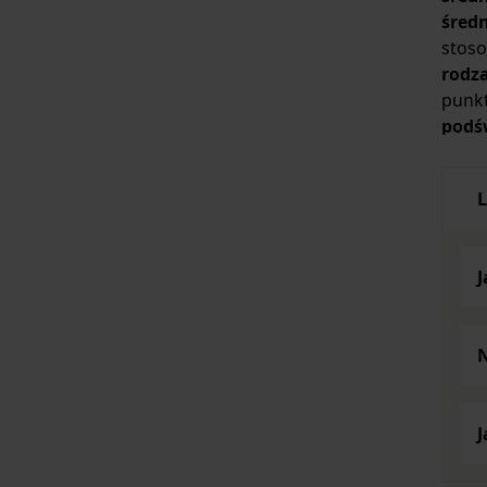
śred
stoso
rodza
punkt
podś
jedny
regul
L
ogląd
J
N
J