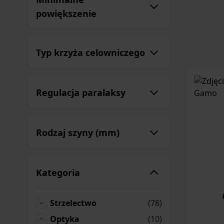
powiększenie
Typ krzyża celowniczego
Regulacja paralaksy
Rodzaj szyny (mm)
Kategoria
produkty
Strzelectwo
(78)
Strzelectwo
produkty
Optyka
(10)
Optyka