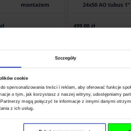
montażem
24x50 AO tubus 1"
montażu (VEMD624X
zł
499,00 zł
w magazynie
Brak w magazynie
Szczegóły
 plików cookie
do spersonalizowania treści i reklam, aby oferować funkcje sp
ormacje o tym, jak korzystasz z naszej witryny, udostępniamy p
Partnerzy mogą połączyć te informacje z innymi danymi otrzym
nia z ich usług.
eta celownicza Gamo 4x32 WR