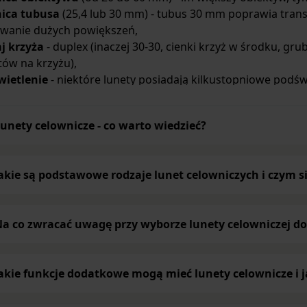
nica tubusa
(25,4 lub 30 mm) - tubus 30 mm poprawia transm
wanie dużych powiększeń,
j krzyża
- duplex (inaczej 30-30, cienki krzyż w środku, gru
ów na krzyżu),
wietlenie
- niektóre lunety posiadają kilkustopniowe podświe
m lub dwóch kolorach,
acja paralaksy na tubusie
lub boczna umożliwia dostrojen
unety celownicze - co warto wiedzieć?
anego, a także pozwala na oszacowanie odległości do celu.
akie są podstawowe rodzaje lunet celowniczych i czym si
a co zwracać uwagę przy wyborze lunety celowniczej d
akie funkcje dodatkowe mogą mieć lunety celownicze i 