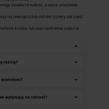
isję światła i trwałość, a także umożliwia
bszy na zewnątrz) lub mil-dot (cztery lub sześć
tlenie krzyża, lub jego centralnej części w
ie ostrości krzyża do ostrości obrazu
ę różnią?
o wiatrówki?
jak wpływają na celność?