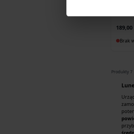
189,00 
Brak 
Produkty
7
Lune
Urząd
zamon
poten
powi
przyb
śred