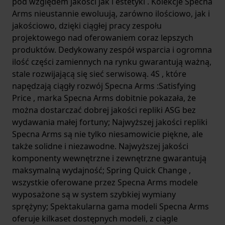
pod względem jakości jak i estetyki . Kolekcje Specna
Arms nieustannie ewoluują, zarówno ilościowo, jak i
jakościowo, dzięki ciągłej pracy zespołu
projektowego nad oferowaniem coraz lepszych
produktów. Dedykowany zespół wsparcia i ogromna
ilość części zamiennych na rynku gwarantują ważną,
stale rozwijającą się sieć serwisową. 4S , które
napędzają ciągły rozwój Specna Arms :Satisfying
Price , marka Specna Arms dobitnie pokazała, że ​​
można dostarczać dobrej jakości repliki ASG bez
wydawania małej fortuny; Najwyższej jakości repliki
Specna Arms są nie tylko niesamowicie piękne, ale
także solidne i niezawodne. Najwyższej jakości
komponenty wewnętrzne i zewnętrzne gwarantują
maksymalną wydajność; Spring Quick Change ,
wszystkie oferowane przez Specna Arms modele
wyposażone są w system szybkiej wymiany
sprężyny; Spektakularna gama modeli Specna Arms
oferuje kilkaset dostępnych modeli, z ciągle