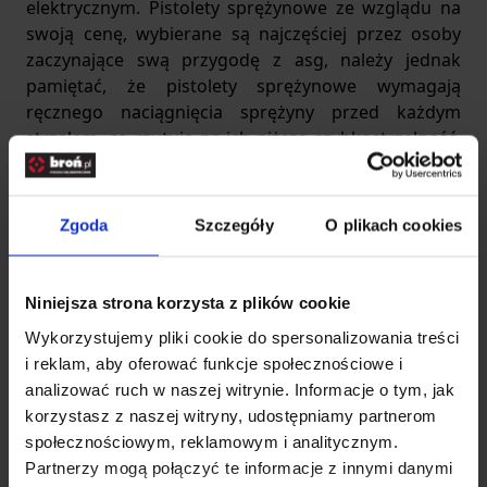
elektrycznym. Pistolety sprężynowe ze wzglądu na
swoją cenę, wybierane są najczęściej przez osoby
zaczynające swą przygodę z asg, należy jednak
pamiętać, że pistolety sprężynowe wymagają
ręcznego naciągnięcia sprężyny przed każdym
strzałem, co rzutuje na ich niższą szybkostrzelność.
Do najbardziej popularnych obecnie pistoletów,
należą pistolety Co2 i green gas, głównie dzięki dużej
prędkości początkowej, szybkostrzelności oraz
Zgoda
Szczegóły
O plikach cookies
realistycznej budowie i obsłudze manualnej
Pistolety ASG co warto
Niniejsza strona korzysta z plików cookie
wiedzieć
Wykorzystujemy pliki cookie do spersonalizowania treści
i reklam, aby oferować funkcje społecznościowe i
analizować ruch w naszej witrynie. Informacje o tym, jak
Jakie rodzaje napędu mają
korzystasz z naszej witryny, udostępniamy partnerom
pistolety ASG dostępne w
społecznościowym, reklamowym i analitycznym.
sklepie?
Partnerzy mogą połączyć te informacje z innymi danymi