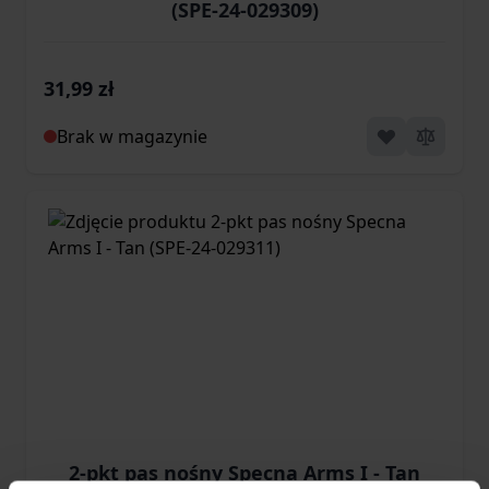
(SPE-24-029309)
31,99 zł
Brak w magazynie
2-pkt pas nośny Specna Arms I - Tan