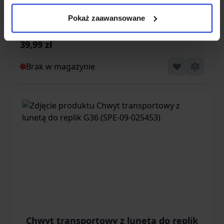
- Tan (SPE-24-029314)
Pokaż zaawansowane
39,99 zł
Brak w magazynie
Chwyt transportowy z lunetą do replik