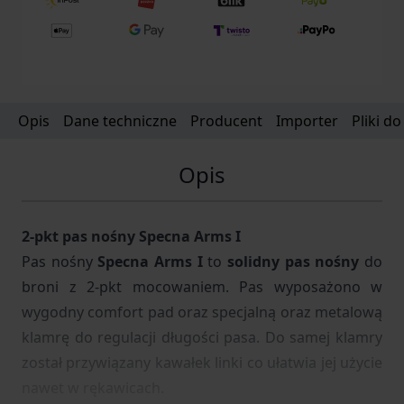
Opis
Dane techniczne
Producent
Importer
Pliki d
Opis
2-pkt pas nośny Specna Arms I
Pas nośny
Specna Arms I
to
solidny pas nośny
do
broni z 2-pkt mocowaniem. Pas wyposażono w
wygodny comfort pad oraz specjalną oraz metalową
klamrę do regulacji długości pasa. Do samej klamry
został przywiązany kawałek linki co ułatwia jej użycie
nawet w rękawicach.