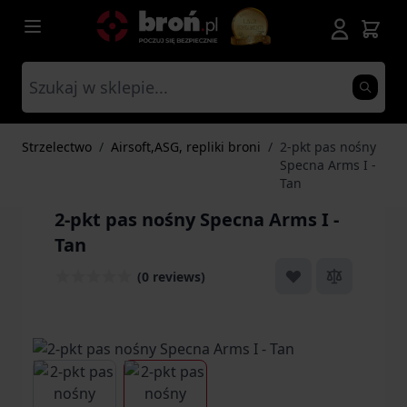
Przejdź do treści
Strzelectwo
/
Airsoft,ASG, repliki broni
/
2-pkt pas nośny
Specna Arms I -
Tan
2-pkt pas nośny Specna Arms I -
Tan
(0 reviews)
View larger image
View larger image