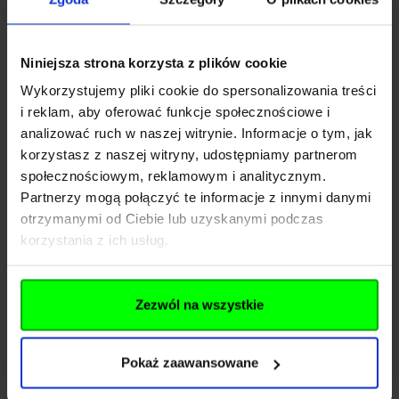
Kraj
Polska
Niniejsza strona korzysta z plików cookie
Adres
ul. Jana Długosza 42-46
Wykorzystujemy pliki cookie do spersonalizowania treści
Kod pocztowy
51-162
i reklam, aby oferować funkcje społecznościowe i
analizować ruch w naszej witrynie. Informacje o tym, jak
Miasto
Wrocław
korzystasz z naszej witryny, udostępniamy partnerom
E-mail
info@gfcorp.p
społecznościowym, reklamowym i analitycznym.
Partnerzy mogą połączyć te informacje z innymi danymi
otrzymanymi od Ciebie lub uzyskanymi podczas
Importer
korzystania z ich usług.
INFINITY FUND Sp z o. o.
Zezwól na wszystkie
Nazwa
SK
Kraj
Polska
Pokaż zaawansowane
Adres
Jana Długosza 42-46