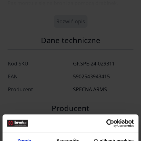
Pas montuje się na broni za pomocą drabinek.
Rozwiń opis
Dane techniczne
Kod SKU
GF.SPE-24-029311
EAN
5902543943415
Producent
SPECNA ARMS
Producent
SPE-GF CORP Sp. Z o.o.
Nazwa
Sp.k.
Zgoda
Szczegóły
O plikach cookies