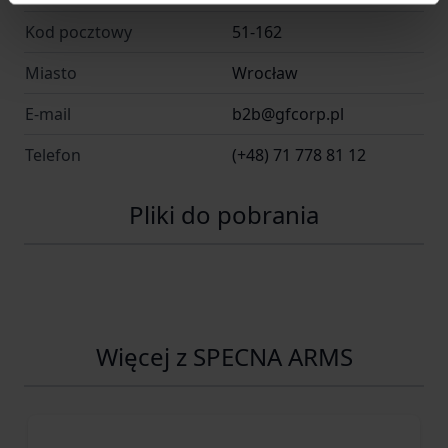
Kod pocztowy
51-162
Miasto
Wrocław
E-mail
b2b@gfcorp.pl
Telefon
(+48) 71 778 81 12
Pliki do pobrania
Więcej z SPECNA ARMS