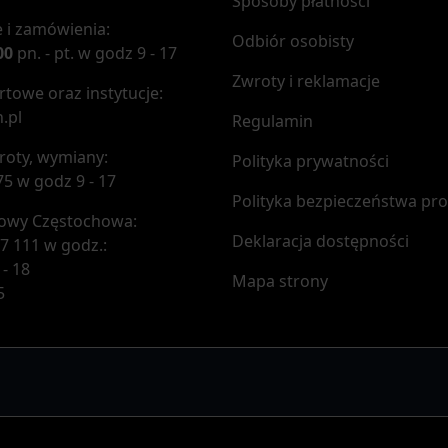
Sposoby płatności
 i zamówienia:
Odbiór osobisty
00
pn. - pt. w godz 9 - 17
Zwroty i reklamacje
towe oraz instytucje:
.pl
Regulamin
roty, wymiany:
Polityka prywatności
75 w godz 9 - 17
Polityka bezpieczeństwa pr
mowy Częstochowa:
Deklaracja dostępności
7 111 w godz.:
 - 18
Mapa strony
5