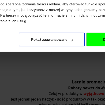
106)
do spersonalizowania treści i reklam, aby oferować funkcje sp
ł
ormacje o tym, jak korzystasz z naszej witryny, udostępniamy p
omocyjna
zł
Partnerzy mogą połączyć te informacje z innymi danymi otrzym
nia z ich usług.
cena z ostatnich 30 dni przed
39,00 zł
Dodaj do koszyka
Pokaż zaawansowane
Z
Letnie promocj
Rabaty nawet do -6
Celuj w produkty w
wyjątkowo 
Jest jednak jeden haczyk - ilość produktów w tak okaz
więc musisz być
szybki
jeśli chcesz je