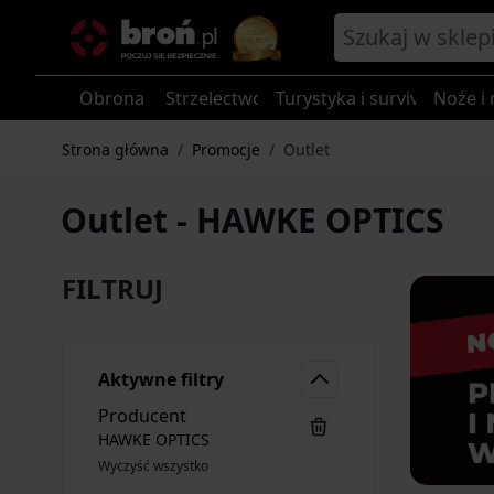
Przejdź do treści
Obrona
Strzelectwo
Turystyka i survival
Noże i 
Strona główna
/
Promocje
/
Outlet
Outlet - HAWKE OPTICS
FILTRUJ
Aktywne filtry
Producent
HAWKE OPTICS
Wyczyść wszystko