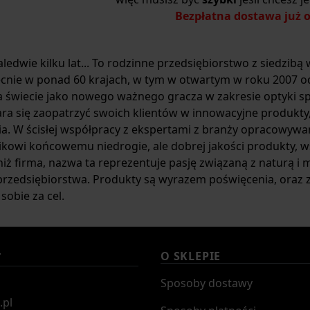
Bezpłatna dostawa już od
ledwie kilku lat... To rodzinne przedsiębiorstwo z siedzibą w
ecnie w ponad 60 krajach, w tym w otwartym w roku 2007 o
a świecie jako nowego ważnego gracza w zakresie optyki spo
ra się zaopatrzyć swoich klientów w innowacyjne produkty, 
. W ścisłej współpracy z ekspertami z branży opracowywa
kowi końcowemu niedrogie, ale dobrej jakości produkty, w
 niż firma, nazwa ta reprezentuje pasję związaną z naturą i
przedsiębiorstwa. Produkty są wyrazem poświęcenia, oraz zn
sobie za cel.
O SKLEPIE
T
Sposoby dostawy
.pl