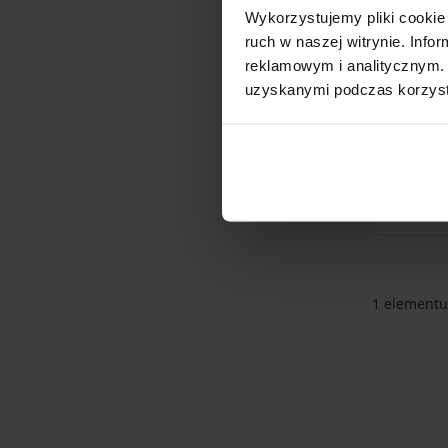
Wykorzystujemy pliki cookie 
599,00 z
ruch w naszej witrynie. Inf
Cena pr
479,20 
reklamowym i analitycznym. 
uzyskanymi podczas korzysta
Najniższa 
obniżką: 4
1
elementu