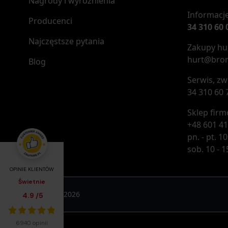
Nagrody i wyróżnienia
Informacje
Producenci
34 310 60 
Najczęstsze pytania
Zakupy hur
hurt@bron
Blog
Serwis, zw
34 310 60 
Sklep fir
+48 601 41
pn. - pt. 10
sob. 10 - 1
OPINIE KLIENTÓW
Świetnie
Broń.pl © 2026
Średnia ocena klientów:
4.9
/
5
Łącznie opinii:
6940 opinii