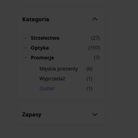
Kategoria
produkty
Strzelectwo
(27)
Strzelectwo
produkty
Optyka
(197)
Optyka
produkty
Promocje
(7)
Promocje
produkty
Męskie prezenty
(6)
Męskie prezenty
produktów
Wyprzedaż
(1)
Wyprzedaż
produktów
Outlet
(1)
Outlet
Zapasy