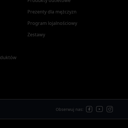
Produkty outletowe
Prezenty dla mężczyzn
Program lojalnościowy
Zestawy
oduktów
Obserwuj nas: