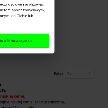
ołecznościowe i analizować
artnerom społecznościowym,
anymi od Ciebie lub
ezwól na wszystkie
Pokaż
e
0%.
niskiej cenie.
yjnie niskiej cenie jest ograniczona,
 ustrzelić dla siebie.