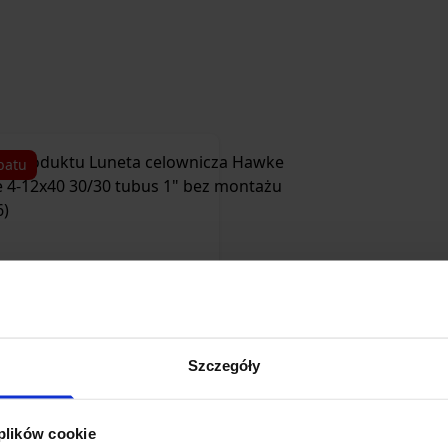
batu
Szczegóły
ta celownicza Hawke Vantage 4-
30/30 tubus 1" bez montażu (354-
 plików cookie