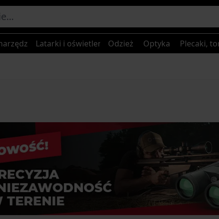
narzędzia
Latarki i oświetlenie
Odzież
Optyka
Plecaki, to