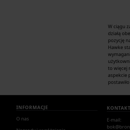
W ciągu za
działą ob
pozycję n
Hawke sta
wymagania
użytkowni
to więcej
aspekcie 
postawiło 
INFORMACJE
KONTAK
O nas
E-mail:
bok@bron