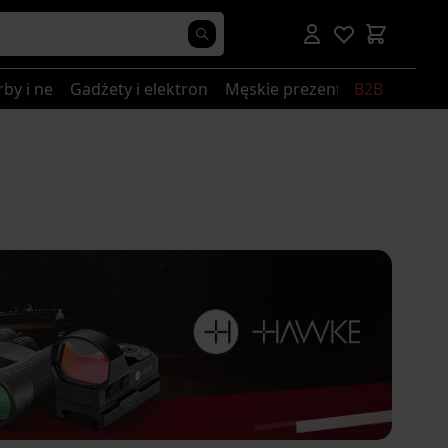
rby i nerki
Gadżety i elektronika
Męskie prezenty
B2B