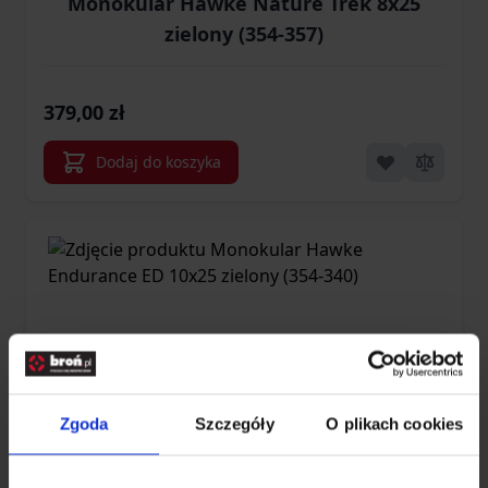
Monokular Hawke Nature Trek 8x25
zielony (354-357)
379,00 zł
Dodaj do koszyka
Zgoda
Szczegóły
O plikach cookies