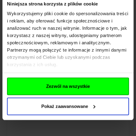
Monokular Hawke Endurance ED 10x25
Niniejsza strona korzysta z plików cookie
zielony (354-340)
Wykorzystujemy pliki cookie do spersonalizowania treści
i reklam, aby oferować funkcje społecznościowe i
analizować ruch w naszej witrynie. Informacje o tym, jak
489,00 zł
korzystasz z naszej witryny, udostępniamy partnerom
społecznościowym, reklamowym i analitycznym.
Brak w magazynie
Partnerzy mogą połączyć te informacje z innymi danymi
otrzymanymi od Ciebie lub uzyskanymi podczas
korzystania z ich usług.
Zezwól na wszystkie
Pokaż zaawansowane