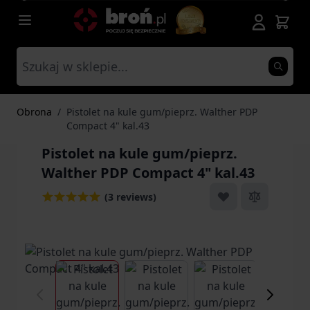
Przejdź do treści
Obrona
/
Pistolet na kule gum/pieprz. Walther PDP
Compact 4" kal.43
Pistolet na kule gum/pieprz.
Walther PDP Compact 4" kal.43
(3 reviews)
View larger image
View larger image
View larger ima
Vi