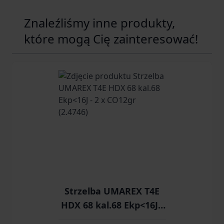
Znaleźliśmy inne produkty,
które mogą Cię zainteresować!
Navigating through the elements of the carousel is possib
Press to skip carousel
Press to go to carousel navigation
Strzelba UMAREX T4E
HDX 68 kal.68 Ekp<16J -
2 x CO12gr (2.4746)