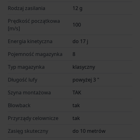
Rodzaj zasilania
12 g
zacięcia kuli.
Do strzelania możemy wykorzystywać różnego
Prędkość początkowa
100
[m/s]
rodzaju „amunicji” w zależności od potrzeb i
sytuacji.
Energia kinetyczna
do 17 j
Oferujemy kule pieprzowe do samoobrony oraz
Pojemność magazynka
8
kule gumowe do treningu i strzelania
Typ magazynka
klasyczny
rekreacyjnego.
Kule pieprzowe po trafieniu w cel uwalniają
Długość lufy
powyżej 3 "
wysoce drażniący pył pieprzowy, o identycznym
Szyna montażowa
TAK
działaniu obronnym co standardowy gaz
Blowback
tak
pieprzowy.
Twarde kule gumowe cechują się dużą mocą
Przyrządy celownicze
tak
obalającą, dlatego dobrze sprawdzają się
Zasięg skuteczny
do 10 metrów
podczas treningu taktycznego oraz strzelaniu do