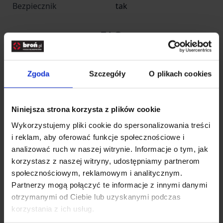
Bezpiecznik
tak
celów reaktywnych.
Skuteczny zasięg pistoletu wynosi około 10 m, co
FAQ
pozwala zachować bezpieczny dystans od
ewentualnego napastnika.
Walther T4E PDP Compact kal. 43
ma system
Zgoda
Szczegóły
O plikach cookies
Pistolet Walther PDP
blow-back, który realistycznie imituje odrzut, jaki
Compact 4 - najczęstsze
występuje w pistolecie bojowym.
Niniejsza strona korzysta z plików cookie
pytania
Po każdym strzale zamek zostaje energicznie
Wykorzystujemy pliki cookie do spersonalizowania treści
odrzucony do tyłu, czemu towarzyszy odczuwalne
i reklam, aby oferować funkcje społecznościowe i
„kopnięcie” i podrzut lufy.
Jakie są najważniejsze cechy
analizować ruch w naszej witrynie. Informacje o tym, jak
korzystasz z naszej witryny, udostępniamy partnerom
Podobnie również jak w broni palnej, po
pistoletu Walther PDP
społecznościowym, reklamowym i analitycznym.
Compact 4" kal. 43?
wystrzeleniu z magazynka wszystkich kul, zamek
Partnerzy mogą połączyć te informacje z innymi danymi
pozostaje w tylnym położeniu.
otrzymanymi od Ciebie lub uzyskanymi podczas
Jego zwolnienie wymaga wciśnięcia obustronnej
korzystania z ich usług.
Jakią amunicję można