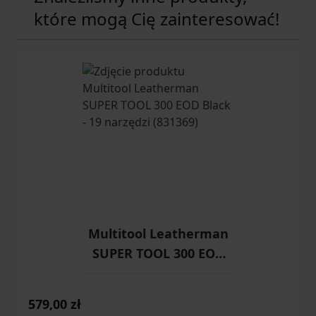
które mogą Cię zainteresować!
Navigating through the elements of the carousel is possib
Press to skip carousel
Press to go to carousel navigation
Multitool Leatherman
SUPER TOOL 300 EOD
Black - 19 narzędzi
(831369)
579,00 zł