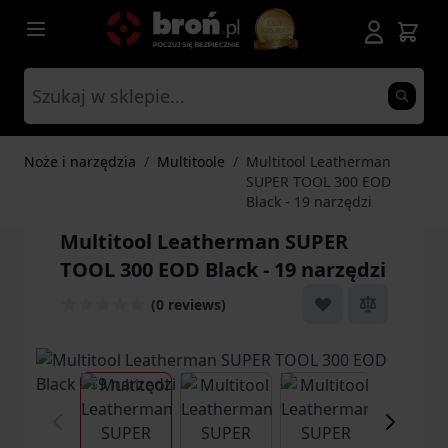
Przejdź do treści
Noże i narzędzia
/
Multitoole
/
Multitool Leatherman
SUPER TOOL 300 EOD
Black - 19 narzędzi
Multitool Leatherman SUPER
TOOL 300 EOD Black - 19 narzędzi
(0 reviews)
View larger image
View larger image
View larger ima
Vi