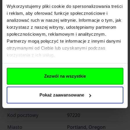
02 Funkcja pełnej blokady
Wykorzystujemy pliki cookie do spersonalizowania treści
kombinerki, przecinak
Funkcja pełnej blokady oznacza, że każde
Funkcje
i reklam, aby oferować funkcje społecznościowe i
do drutu, piła
narzędzie oraz nóż na rękojeści, za wyjątkiem
analizować ruch w naszej witrynie. Informacje o tym, jak
Otwieranie jedną ręką
nie
korzystasz z naszej witryny, udostępniamy partnerom
głowicy kombinerek, zostanie zablokowane we
społecznościowym, reklamowym i analitycznym.
właściwej pozycji.
Partnerzy mogą połączyć te informacje z innymi danymi
Producent
Konstrukcja z pełną blokadą umożliwia
otrzymanymi od Ciebie lub uzyskanymi podczas
użytkownikowi obsługę poszczególnych narzędzi
korzystania z ich usług.
w sposób bezpieczny i efektywny.
Leatherman Tool Group
Nazwa
Inc
Blokując je we właściwej pozycji, gdy jest
Zezwól na wszystkie
całkowicie rozłożone, użytkownik może wywierać
Kraj
USA
nacisk na przyrząd, jednocześnie bezpiecznie
Pokaż zaawansowane
NE Ainsworth Circle
Adres
wykonując pracę, zanim ręcznie odblokuje
12106
narzędzie, by je złożyć.
Kod pocztowy
97220
03 Pierścień do smyczy
Miasto
Portland, Oregon
Ten pierścień zabezpieczający pozwala