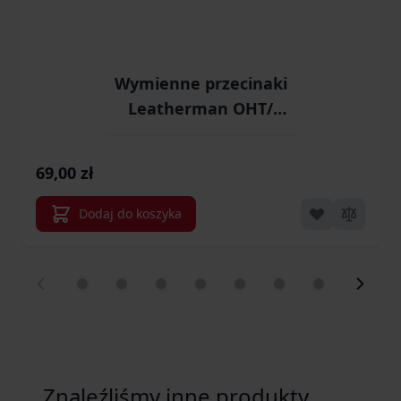
Wymienne przecinaki
Leatherman OHT/
Supertool 300/ Surge/
Rebar/ MUT/ Signal
69,00 zł
(930350)
Dodaj do koszyka
Znaleźliśmy inne produkty,