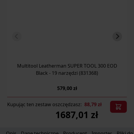
Multitool Leatherman SUPER TOOL 300 EOD
Black - 19 narzędzi (831368)
579,00 zł
Kupując ten zestaw oszczędzasz:
88,79 zł
1687,01 zł
Opis
Dane techniczne
Producent
Importer
Pliki d