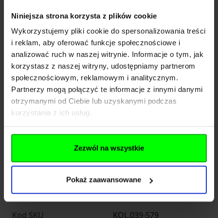
Średnica korpusu: 19 mm
Niniejsza strona korzysta z plików cookie
Waga: 74 g (z akumulatorem)
Wykorzystujemy pliki cookie do spersonalizowania treści
Materiał: Aluminium anodowane HA-III
i reklam, aby oferować funkcje społecznościowe i
Kolor: Czarny
analizować ruch w naszej witrynie. Informacje o tym, jak
Odporność: IP68 (zanurzenie 2 m), upadek z 2
korzystasz z naszej witryny, udostępniamy partnerom
m
społecznościowym, reklamowym i analitycznym.
Zawartość zestawu
Partnerzy mogą połączyć te informacje z innymi danymi
Latarka Fenix LD12R
otrzymanymi od Ciebie lub uzyskanymi podczas
Akumulator Fenix 14500
korzystania z ich usług.
Kabel USB-C
Zapasowy o-ring
Zezwól na wszystkie
Instrukcja obsługi
Dane techniczne
Pokaż zaawansowane
Kod SKU
KOL.039-579