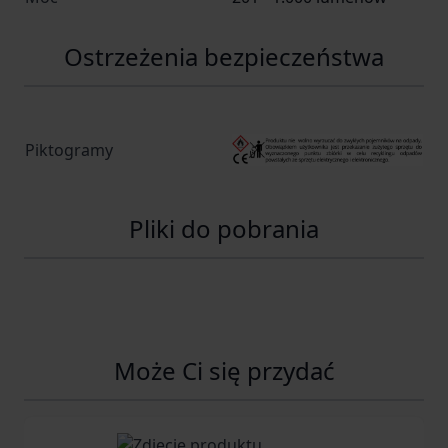
Ostrzeżenia bezpieczeństwa
Piktogramy
Pliki do pobrania
Może Ci się przydać
Navigating through the elements of the carousel is possib
Press to skip carousel
Press to go to carousel navigation