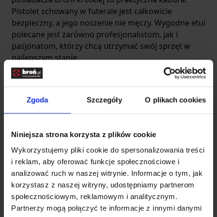
Pistolet schowany w futerale jest całkowicie
bezpieczny, a jego noszenie nie męczy. Wygodne etui
polecane jest zarówno profesjonalistom, jak i
pasjonatom, którzy chcą utrzymać swój sprzęt w
najlepszym stanie.
Kabury do broni krótkiej – dyskrecja i wygoda
Kabury do broni krótkiej
to inwestycja, którą warto
poczynić niezależnie od przeznaczenia broni.
Zgoda
Szczegóły
O plikach cookies
Zapewniają bezpieczeństwo przenoszenia broni i
skutecznie chronią przed jej kradzieżą. Pomagają
również uniknąć wzroku przechodniów, gdy ich
Niniejsza strona korzysta z plików cookie
design
jest elegancki, ale dyskretny. Dzięki
Wykorzystujemy pliki cookie do spersonalizowania treści
intuicyjnym zapięciom pokrowiec doskonale trzyma
i reklam, aby oferować funkcje społecznościowe i
się paska. W większości egzemplarzy zastosowano
analizować ruch w naszej witrynie. Informacje o tym, jak
łatwo dostępny przycisk, aby szybko chwycić broń w
korzystasz z naszej witryny, udostępniamy partnerom
razie potrzeby.
społecznościowym, reklamowym i analitycznym.
Należy wspomnieć też o specjalistycznych
Partnerzy mogą połączyć te informacje z innymi danymi
systemach trzymania i mocowania, ponieważ to