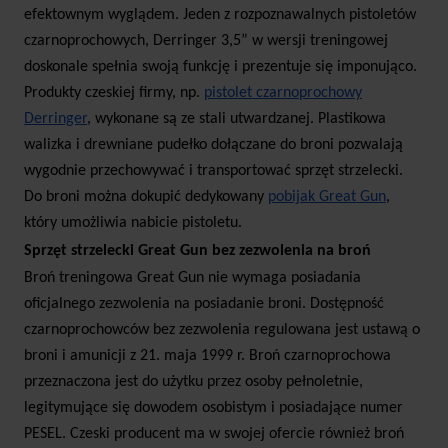
efektownym wyglądem. Jeden z rozpoznawalnych pistoletów
czarnoprochowych, Derringer 3,5” w wersji treningowej
doskonale spełnia swoją funkcję i prezentuje się imponująco.
Produkty czeskiej firmy, np.
pistolet czarnoprochowy
Derringer
, wykonane są ze stali utwardzanej. Plastikowa
walizka i drewniane pudełko dołączane do broni pozwalają
wygodnie przechowywać i transportować sprzęt strzelecki.
Do broni można dokupić dedykowany
pobijak Great Gun
,
który umożliwia nabicie pistoletu.
Sprzęt strzelecki Great Gun bez zezwolenia na broń
Broń treningowa Great Gun nie wymaga posiadania
oficjalnego zezwolenia na posiadanie broni. Dostępność
czarnoprochowców bez zezwolenia regulowana jest ustawą o
broni i amunicji z 21. maja 1999 r. Broń czarnoprochowa
przeznaczona jest do użytku przez osoby pełnoletnie,
legitymujące się dowodem osobistym i posiadające numer
PESEL. Czeski producent ma w swojej ofercie również broń