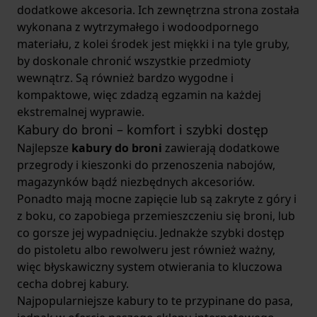
dodatkowe akcesoria. Ich zewnętrzna strona została
wykonana z wytrzymałego i wodoodpornego
materiału, z kolei środek jest miękki i na tyle gruby,
by doskonale chronić wszystkie przedmioty
wewnątrz. Są również bardzo wygodne i
kompaktowe, więc zdadzą egzamin na każdej
ekstremalnej wyprawie.
Kabury do broni – komfort i szybki dostęp
Najlepsze
kabury do broni
zawierają dodatkowe
przegrody i kieszonki do przenoszenia nabojów,
magazynków bądź niezbędnych akcesoriów.
Ponadto mają mocne zapięcie lub są zakryte z góry i
z boku, co zapobiega przemieszczeniu się broni, lub
co gorsze jej wypadnięciu. Jednakże szybki dostęp
do pistoletu albo rewolweru jest również ważny,
więc błyskawiczny system otwierania to kluczowa
cecha dobrej kabury.
Najpopularniejsze kabury to te przypinane do pasa,