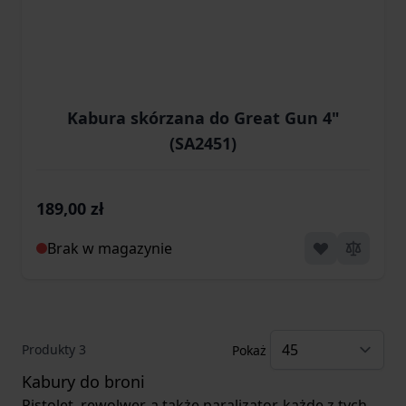
Kabura skórzana do Great Gun 4"
(SA2451)
189,00 zł
Brak w magazynie
Produkty
3
Pokaż
Kabury do broni
Pistolet, rewolwer, a także paralizator, każde z tych