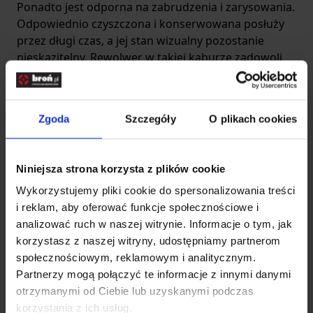
Ponadto jest odporna na zabrudzenia i zarysowania.
Odpowiednio czyszczona i konserwowana posłuży
przez długi czas, a jej stan wizualny pozostanie
nieskazitelny. Rewolwer w takiej kaburze zadowoli
posiadacza, ale również wzbudzi zachwyt i szacunek
u osób postronnych.
Kabura na paralizator – na co zwrócić uwagę?
Zgoda
Szczegóły
O plikach cookies
Sprzęty do samoobrony warto mieć blisko siebie,
jednak nie mogą obciążać, ponieważ to zniechęca do
ich zabierania, a nigdy nie wiadomo kiedy będą
Niniejsza strona korzysta z plików cookie
potrzebne. Rozwiązaniem tego problemu są
Wykorzystujemy pliki cookie do spersonalizowania treści
wygodne futerały na paralizator. Chronią w jednym
i reklam, aby oferować funkcje społecznościowe i
momencie zarówno użytkownika, jak i sprzęt, a w
analizować ruch w naszej witrynie. Informacje o tym, jak
razie potrzeby można szybko je otworzyć, by
korzystasz z naszej witryny, udostępniamy partnerom
uzyskać dostęp do środka ochrony osobistej.
społecznościowym, reklamowym i analitycznym.
Kabura na broń krótką – skuteczna ochrona
Partnerzy mogą połączyć te informacje z innymi danymi
pistoletu
otrzymanymi od Ciebie lub uzyskanymi podczas
W ofercie nie mogło zabraknąć zarówno
korzystania z ich usług.