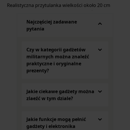
Realistyczna przytulanka wielkości około 20 cm
wykonana została z miękkich materiałów, dzięki
czemu idealnie nadaje się na upominek.
Najczęściej zadawane
Dodatkową atrakcją jest fakt, że po naciśnięciu
pytania
mechanizmu zabawka wydaje dźwięki imitujące
określone zwierzę. W naszym sklepie znajdziesz
pluszowego dzika, sowę, koziorożca, szopa, królika
Czy w kategorii gadżetów
i niedźwiedzia, a nawet żółwia. Sympatyczna
militarnych można znaleźć
przytulanka może zostać ulubionym pluszakiem do
praktyczne i oryginalne
zabawy lub dekoracją pokoju.
prezenty?
Firma Nature De Brenne ma w swojej ofercie także
inne gadżety odpowiednie na prezent dla miłośnika
dzikiej przyrody. Urocze breloczki, zabawne czapki i
Jakie ciekawe gadżety można
szaliki, a także ciepłe kapcie z motywem dzika to
zlaeźć w tym dziale?
rewelacyjny pomysł na upominek na każdą okazję.
Przydatne i praktyczne gadżety dla fanów
outdooru
Jakie funkcje mogą pełnić
Osoby lubiące spędzać czas na obserwacji dzikiej
gadżety i elektronika