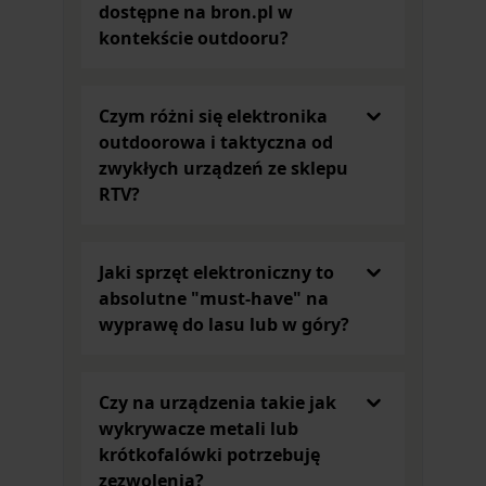
przyrody znajdą w kategorii
Gadżety i elektronika
dostępne na bron.pl w
również inne drobiazgi, które nie tylko będą cieszyć
kontekście outdooru?
oko, ale także będą pełnić istotne funkcje. W
ofercie naszego sklepu znajdziesz praktyczne
gadżety, takie jak zegarki z budzikiem. Pomogą
Czym różni się elektronika
wstać do pracy i obudzą na polowanie lub ryby.
outdoorowa i taktyczna od
Na stół kuchenny lub jadalniany idealnym
zwykłych urządzeń ze sklepu
dodatkiem może być wyjątkowa podstawka pod
RTV?
torebkę herbaty z obrazkiem przedstawiającym
jelenia. Doskonale uzupełni zastawę podczas
popołudniowej herbatki. Talerzyk ma kształt
Jaki sprzęt elektroniczny to
niewielkiego imbryczka, co dodaje mu
absolutne "must-have" na
niepowtarzalnego uroku.
wyprawę do lasu lub w góry?
Warto zwrócić też uwagę na ceramiczną
solniczkę
i pieprzniczkę Lesser&Pavey
ze zwierzęcym
printem. Taki zestaw może być prawdziwą ozdobą
Czy na urządzenia takie jak
salonu osoby, dla której polowanie to ulubione
wykrywacze metali lub
hobby. W wymienionych przedmiotach wyraźnie
krótkofalówki potrzebuję
daje o sobie znać brytyjski styl, który przejawia się
zezwolenia?