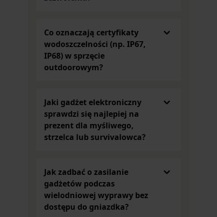
w designie tych kuchennych akcesoriów. Będą
idealnym prezentem dla kogoś, kto lubi przyrodę
oraz potrafi docenić chwile spędzone w zaciszu
Co oznaczają certyfikaty
domowym na celebracji codziennych posiłków.
wodoszczelności (np. IP67,
Gadżety militarne dla każdego
IP68) w sprzęcie
Długopisy w kształcie pocisku to model Bullet,
outdoorowym?
który miał swoją premierę w 1948 roku. W kategorii
Gadżety i elektronika
znajdziesz Fisher Space Pen
wykonany z mosiądzu. Prezentuje się naprawdę
Jaki gadżet elektroniczny
niesamowicie. Może być wymarzonym prezentem
sprawdzi się najlepiej na
dla osoby praktycznej, ceniącej sobie przedmioty
prezent dla myśliwego,
niezawodne i przydatne – zwłaszcza że jest
strzelca lub survivalowca?
zapakowany w ciekawie wyglądające, wytrzymałe
pudełko z tworzywa sztucznego. Z dużym
prawdopodobieństwem ten model stanie się
Jak zadbać o zasilanie
ulubionym długopisem, który jest wygodny i
gadżetów podczas
jednocześnie oryginalny!
wielodniowej wyprawy bez
Akcesoria myśliwskie i militarne to prawdziwe
dostępu do gniazdka?