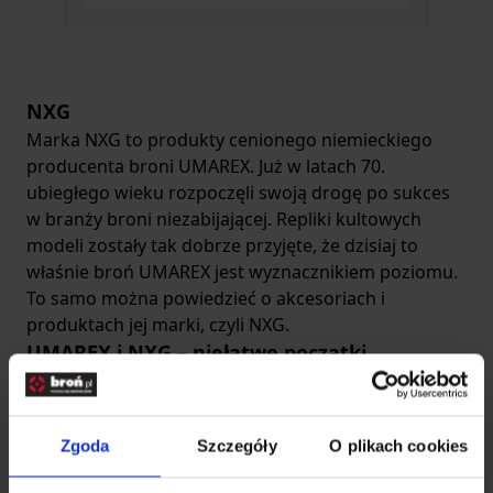
perełki, które pomogą podkreślić styl życia
każdego prawdziwego fana outdooru. Postaw na
produkty znajdujące się w naszej ofercie.
NXG
Marka NXG to produkty cenionego niemieckiego
producenta broni UMAREX. Już w latach 70.
ubiegłego wieku rozpoczęli swoją drogę po sukces
w branży broni niezabijającej. Repliki kultowych
modeli zostały tak dobrze przyjęte, że dzisiaj to
właśnie broń UMAREX jest wyznacznikiem poziomu.
To samo można powiedzieć o akcesoriach i
produktach jej marki, czyli NXG.
UMAREX i NXG – niełatwe początki
Niemiecki producent broni niezabijającej istnieje na
rynku od 1972 r. Zdobył rozgłos dzięki zapewnieniu
odbiorcom detalicznym replik zasilanych
Zgoda
Szczegóły
O plikach cookies
dwutlenkiem węgla. Po ponad 50 latach UMAREX
produkuje broń gazową, osprzęt do wiatrówek, ASG,