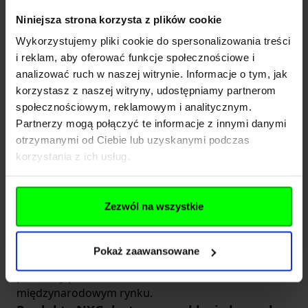
race i amunicję. „Tradycja w innowacji” jest mottem,
Niniejsza strona korzysta z plików cookie
które świetnie charakteryzuje firmę UMAREX. Widać
Wykorzystujemy pliki cookie do spersonalizowania treści
to zwłaszcza po bliższym kontakcie z produktami
i reklam, aby oferować funkcje społecznościowe i
tego niemieckiego producenta. Tak właśnie jest w
analizować ruch w naszej witrynie. Informacje o tym, jak
przypadku marki NXG.
korzystasz z naszej witryny, udostępniamy partnerom
W latach 70. nie było możliwości skorzystania z
społecznościowym, reklamowym i analitycznym.
bezpośredniego zakupu replik broni u producenta.
Partnerzy mogą połączyć te informacje z innymi danymi
Taki dostęp zapewniały jedynie hurtownie, które nie
otrzymanymi od Ciebie lub uzyskanymi podczas
były zbyt przychylne jednemu produktowi od
korzystania z ich usług.
UMAREX. Przyszedł rok 1972 a wraz z nim w
zakładzie pojawił się Wulf-Heinz Pflaumer. To on
zasugerował zmianę dystrybucji broni z powierzania
Zezwól na wszystkie
jej hurtownikom, na bezpośrednie udostępnienie
dilerom. To on również stał za tym, by rozszerzyć
asortyment produktów z jednego pistoletu Perfecta
Pokaż zaawansowane
Model G1 na import chińskich towarów. Te zabiegi
pozwoliły producentowi zaistnieć na
międzynarodowym rynku.