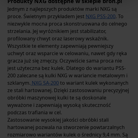
Produkty NXG dostępne w sklepie bron.pl
Jednym z najlepszych produktów marki NXG są
proce. Świetnym przykładem jest
NXG PSS-200
. To
niezwykle mocna proca skonstruowana do celnego
strzelania. Jej wyróżnikiem jest stabilizator,
profilowany chwyt oraz laserowy wskaźnik.
Wszystkie te elementy zapewniają pewniejszy
uchwyt oraz wsparcie w celowaniu, nawet gdy ręka
gracza już się zmęczy. Oczywiście sama proca nie
jest użyteczna bez kulek. Dlatego do wariantu PSS-
200 zalecane są kulki NXG w wariancie metalowym i
szklanym.
NXG SA-200
to wariant kulek wykonanych
ze stali hartowanej. Dzięki zastosowaniu precyzyjnej
obróbki maszynowej kulki te są doskonale
wyważone i zapewniają wysoką skuteczność
podczas trafiania w cel.
Zastosowanie wysokiej jakości obróbki stali
hartowanej pozwala na stworzenie powtarzalnych
rozmiarowo wariantów kulek o średnicy 9,4 mm. Są