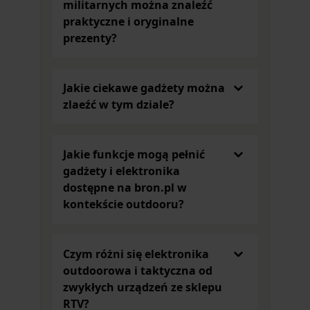
militarnych można znaleźć
przytulanka może zostać ulubionym pluszakiem do
praktyczne i oryginalne
zabawy lub dekoracją pokoju.
prezenty?
Firma Nature De Brenne ma w swojej ofercie także
inne gadżety odpowiednie na prezent dla miłośnika
dzikiej przyrody. Urocze breloczki, zabawne czapki i
Jakie ciekawe gadżety można
szaliki, a także ciepłe kapcie z motywem dzika to
zlaeźć w tym dziale?
rewelacyjny pomysł na upominek na każdą okazję.
Przydatne i praktyczne gadżety dla fanów
outdooru
Jakie funkcje mogą pełnić
Osoby lubiące spędzać czas na obserwacji dzikiej
gadżety i elektronika
przyrody znajdą w kategorii
Gadżety i elektronika
dostępne na bron.pl w
również inne drobiazgi, które nie tylko będą cieszyć
kontekście outdooru?
oko, ale także będą pełnić istotne funkcje. W
ofercie naszego sklepu znajdziesz praktyczne
gadżety, takie jak zegarki z budzikiem. Pomogą
Czym różni się elektronika
wstać do pracy i obudzą na polowanie lub ryby.
outdoorowa i taktyczna od
Na stół kuchenny lub jadalniany idealnym
zwykłych urządzeń ze sklepu
dodatkiem może być wyjątkowa podstawka pod
RTV?