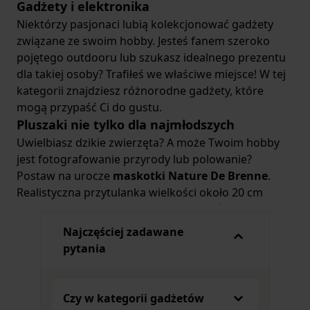
Gadżety i elektronika
Niektórzy pasjonaci lubią kolekcjonować gadżety
związane ze swoim hobby. Jesteś fanem szeroko
pojętego outdooru lub szukasz idealnego prezentu
dla takiej osoby? Trafiłeś we właściwe miejsce! W tej
kategorii znajdziesz różnorodne gadżety, które
mogą przypaść Ci do gustu.
Pluszaki nie tylko dla najmłodszych
Uwielbiasz dzikie zwierzęta? A może Twoim hobby
jest fotografowanie przyrody lub polowanie?
Postaw na urocze
maskotki Nature De Brenne
.
Realistyczna przytulanka wielkości około 20 cm
wykonana została z miękkich materiałów, dzięki
czemu idealnie nadaje się na upominek.
Najczęściej zadawane
Dodatkową atrakcją jest fakt, że po naciśnięciu
pytania
mechanizmu zabawka wydaje dźwięki imitujące
określone zwierzę. W naszym sklepie znajdziesz
pluszowego dzika, sowę, koziorożca, szopa, królika
Czy w kategorii gadżetów
i niedźwiedzia, a nawet żółwia. Sympatyczna