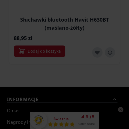
Słuchawki bluetooth Havit H630BT
(maślano-żółty)
88,95 zł
Dodaj do koszyka
INFORMACJE
O nas
Średnia ocena klient
4.9
/
5
Świetnie
Nagrody i wyróżnienia
Łącznie opinii:
6952 opinii