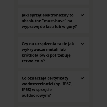
torebkę herbaty z obrazkiem przedstawiającym
jelenia. Doskonale uzupełni zastawę podczas
popołudniowej herbatki. Talerzyk ma kształt
Jaki sprzęt elektroniczny to
niewielkiego imbryczka, co dodaje mu
absolutne "must-have" na
niepowtarzalnego uroku.
wyprawę do lasu lub w góry?
Warto zwrócić też uwagę na ceramiczną
solniczkę
i pieprzniczkę Lesser&Pavey
ze zwierzęcym
printem. Taki zestaw może być prawdziwą ozdobą
Czy na urządzenia takie jak
salonu osoby, dla której polowanie to ulubione
wykrywacze metali lub
hobby. W wymienionych przedmiotach wyraźnie
krótkofalówki potrzebuję
daje o sobie znać brytyjski styl, który przejawia się
zezwolenia?
w designie tych kuchennych akcesoriów. Będą
idealnym prezentem dla kogoś, kto lubi przyrodę
oraz potrafi docenić chwile spędzone w zaciszu
Co oznaczają certyfikaty
domowym na celebracji codziennych posiłków.
wodoszczelności (np. IP67,
Gadżety militarne dla każdego
IP68) w sprzęcie
Długopisy w kształcie pocisku to model Bullet,
outdoorowym?
który miał swoją premierę w 1948 roku. W kategorii
Gadżety i elektronika
znajdziesz Fisher Space Pen