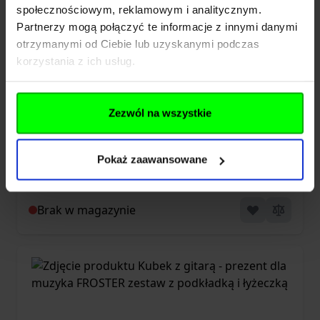
społecznościowym, reklamowym i analitycznym.
Partnerzy mogą połączyć te informacje z innymi danymi
otrzymanymi od Ciebie lub uzyskanymi podczas
korzystania z ich usług.
Kieliszek granat FROSTER Grenade shot
Zezwól na wszystkie
Pokaż zaawansowane
19,00 zł
Brak w magazynie