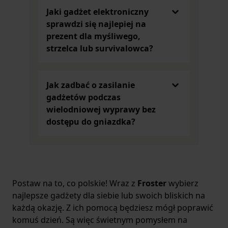
wykonany z mosiądzu. Prezentuje się naprawdę
Jaki gadżet elektroniczny
niesamowicie. Może być wymarzonym prezentem
sprawdzi się najlepiej na
dla osoby praktycznej, ceniącej sobie przedmioty
prezent dla myśliwego,
niezawodne i przydatne – zwłaszcza że jest
strzelca lub survivalowca?
zapakowany w ciekawie wyglądające, wytrzymałe
pudełko z tworzywa sztucznego. Z dużym
prawdopodobieństwem ten model stanie się
Jak zadbać o zasilanie
ulubionym długopisem, który jest wygodny i
gadżetów podczas
jednocześnie oryginalny!
wielodniowej wyprawy bez
Akcesoria myśliwskie i militarne to prawdziwe
dostępu do gniazdka?
perełki, które pomogą podkreślić styl życia
każdego prawdziwego fana outdooru. Postaw na
produkty znajdujące się w naszej ofercie.
Postaw na to, co polskie! Wraz z
Froster
wybierz
najlepsze gadżety dla siebie lub swoich bliskich na
każdą okazję. Z ich pomocą będziesz mógł poprawić
komuś dzień. Są więc świetnym pomysłem na