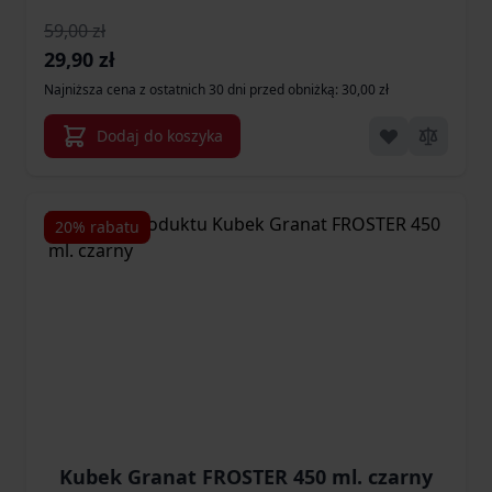
59,00 zł
Cena promocyjna
29,90 zł
Najniższa cena z ostatnich 30 dni przed obniżką: 30,00 zł
Dodaj do koszyka
20% rabatu
Kubek Granat FROSTER 450 ml. czarny