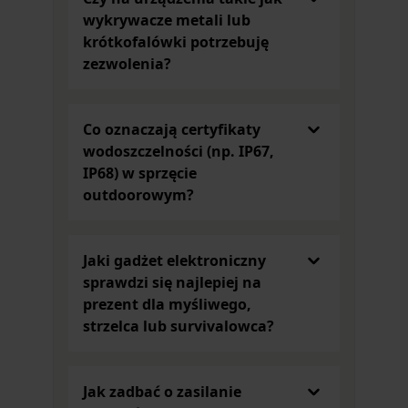
salonu osoby, dla której polowanie to ulubione
wykrywacze metali lub
hobby. W wymienionych przedmiotach wyraźnie
krótkofalówki potrzebuję
daje o sobie znać brytyjski styl, który przejawia się
zezwolenia?
w designie tych kuchennych akcesoriów. Będą
idealnym prezentem dla kogoś, kto lubi przyrodę
oraz potrafi docenić chwile spędzone w zaciszu
Co oznaczają certyfikaty
domowym na celebracji codziennych posiłków.
wodoszczelności (np. IP67,
Gadżety militarne dla każdego
IP68) w sprzęcie
Długopisy w kształcie pocisku to model Bullet,
outdoorowym?
który miał swoją premierę w 1948 roku. W kategorii
Gadżety i elektronika
znajdziesz Fisher Space Pen
wykonany z mosiądzu. Prezentuje się naprawdę
Jaki gadżet elektroniczny
niesamowicie. Może być wymarzonym prezentem
sprawdzi się najlepiej na
dla osoby praktycznej, ceniącej sobie przedmioty
prezent dla myśliwego,
niezawodne i przydatne – zwłaszcza że jest
strzelca lub survivalowca?
zapakowany w ciekawie wyglądające, wytrzymałe
pudełko z tworzywa sztucznego. Z dużym
prawdopodobieństwem ten model stanie się
Jak zadbać o zasilanie