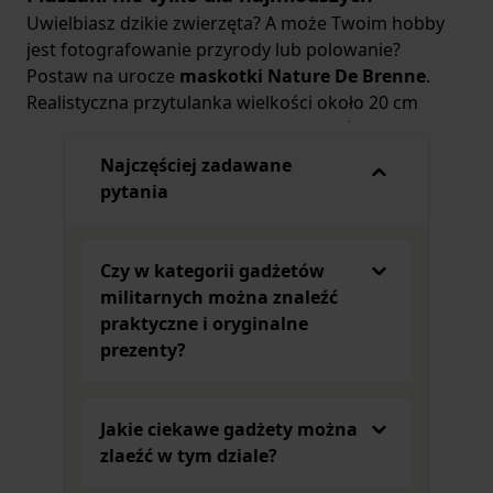
Uwielbiasz dzikie zwierzęta? A może Twoim hobby
jest fotografowanie przyrody lub polowanie?
Postaw na urocze
maskotki Nature De Brenne
.
Realistyczna przytulanka wielkości około 20 cm
wykonana została z miękkich materiałów, dzięki
czemu idealnie nadaje się na upominek.
Najczęściej zadawane
Dodatkową atrakcją jest fakt, że po naciśnięciu
pytania
mechanizmu zabawka wydaje dźwięki imitujące
określone zwierzę. W naszym sklepie znajdziesz
pluszowego dzika, sowę, koziorożca, szopa, królika
Czy w kategorii gadżetów
i niedźwiedzia, a nawet żółwia. Sympatyczna
militarnych można znaleźć
przytulanka może zostać ulubionym pluszakiem do
praktyczne i oryginalne
zabawy lub dekoracją pokoju.
prezenty?
Firma Nature De Brenne ma w swojej ofercie także
inne gadżety odpowiednie na prezent dla miłośnika
dzikiej przyrody. Urocze breloczki, zabawne czapki i
Jakie ciekawe gadżety można
szaliki, a także ciepłe kapcie z motywem dzika to
zlaeźć w tym dziale?
rewelacyjny pomysł na upominek na każdą okazję.