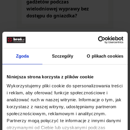
ulubionym długopisem, który jest wygodny i
gadżetów podczas
jednocześnie oryginalny!
wielodniowej wyprawy bez
Akcesoria myśliwskie i militarne to prawdziwe
dostępu do gniazdka?
perełki, które pomogą podkreślić styl życia
każdego prawdziwego fana outdooru. Postaw na
produkty znajdujące się w naszej ofercie.
Poznaj technologię prosto z Republiki Południowej
Zgoda
Szczegóły
O plikach cookies
Afryki!
ALCO-Safe
to jedna z czołowych marek w
tamtym rejonie, jeśli chodzi o wykrywanie obecności
alkoholu oraz narkotyków we krwi, obecnie
Niniejsza strona korzysta z plików cookie
dostępna także w Polsce. Połączenie dobrych cen z
dokładną kalibracją urządzeń zapewni najwyższą
Wykorzystujemy pliki cookie do spersonalizowania treści
jakość w użytkowaniu ich produktów.
i reklam, aby oferować funkcje społecznościowe i
Skąd wzięła się firma ALCO-Safe?
analizować ruch w naszej witrynie. Informacje o tym, jak
korzystasz z naszej witryny, udostępniamy partnerom
ALCO-Safe
ma swoją siedzibę w Pretorii, czyli w
społecznościowym, reklamowym i analitycznym.
jednym z największych miast RPA. Nic dziwnego: w
Partnerzy mogą połączyć te informacje z innymi danymi
końcu znajduje się w okolicy Johannesburga,
otrzymanymi od Ciebie lub uzyskanymi podczas
słynącego z wydobycia złota. Firma powstała w 1970