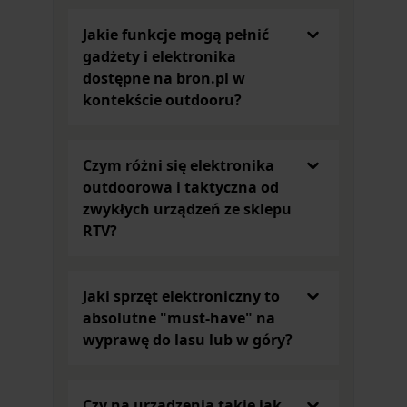
Przydatne i praktyczne gadżety dla fanów
outdooru
Jakie funkcje mogą pełnić
Osoby lubiące spędzać czas na obserwacji dzikiej
gadżety i elektronika
przyrody znajdą w kategorii
Gadżety i elektronika
dostępne na bron.pl w
również inne drobiazgi, które nie tylko będą cieszyć
kontekście outdooru?
oko, ale także będą pełnić istotne funkcje. W
ofercie naszego sklepu znajdziesz praktyczne
gadżety, takie jak zegarki z budzikiem. Pomogą
Czym różni się elektronika
wstać do pracy i obudzą na polowanie lub ryby.
outdoorowa i taktyczna od
Na stół kuchenny lub jadalniany idealnym
zwykłych urządzeń ze sklepu
dodatkiem może być wyjątkowa podstawka pod
RTV?
torebkę herbaty z obrazkiem przedstawiającym
jelenia. Doskonale uzupełni zastawę podczas
popołudniowej herbatki. Talerzyk ma kształt
Jaki sprzęt elektroniczny to
niewielkiego imbryczka, co dodaje mu
absolutne "must-have" na
niepowtarzalnego uroku.
wyprawę do lasu lub w góry?
Warto zwrócić też uwagę na ceramiczną
solniczkę
i pieprzniczkę Lesser&Pavey
ze zwierzęcym
printem. Taki zestaw może być prawdziwą ozdobą
Czy na urządzenia takie jak