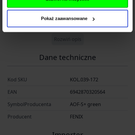
Producent; Fenixlight Limited, Chiny
EAN; 6942870320564
Pokaż zaawansowane
Symbol dostawcy; AOF-S+ green
Rozwiń opis
Dane techniczne
Kod SKU
KOL.039-172
EAN
6942870320564
SymbolProducenta
AOF-S+ green
Producent
FENIX
Importer