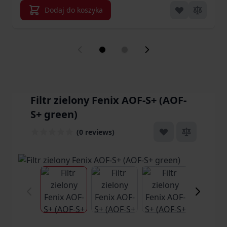
Dodaj do koszyka
Filtr zielony Fenix AOF-S+ (AOF-
S+ green)
(0 reviews)
View larger image
View larger image
View larger ima
Vi