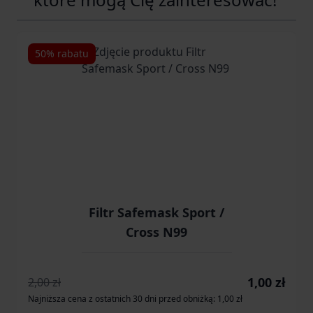
Navigating through the elements of the carousel is possib
Press to skip carousel
Press to go to carousel navigation
50% rabatu
Filtr Safemask Sport /
Cross N99
Cena promocy
1,00 zł
2,00 zł
Najniższa cena z ostatnich 30 dni przed obniżką: 1,00 zł