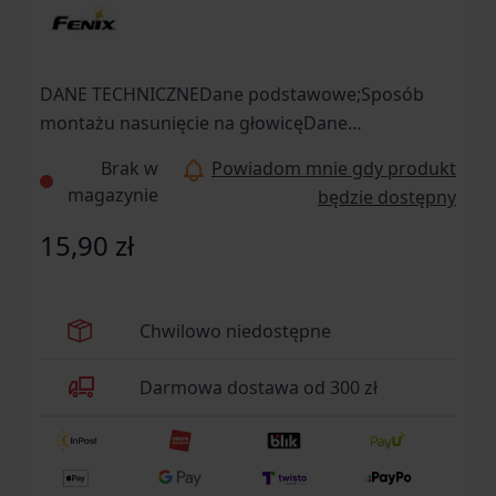
DANE TECHNICZNEDane podstawowe;Sposób
montażu nasunięcie na głowicęDane
dodatkowe;Kolor; zielonyTyp materiału
Brak w
Powiadom mnie gdy produkt
plastikWymiaryŚrednica [mm]
magazynie
będzie dostępny
28Gwarancja;Okres gwarancyjny 12
miesięcyInformacje producentaProducent;
15,90 zł
Fenixlight Limited, ChinyEAN;
6942870320564Symbol dostawcy; AOF-S+ green
Chwilowo niedostępne
Darmowa dostawa od 300 zł