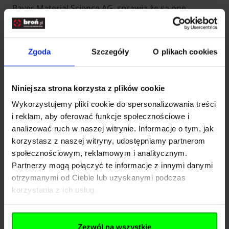
Bayer Material Science AG, sprawia że są one
odporne na upadek i zniszczenie, a także bardzo
trwałe. Posiada utwardzane szkła z powłoką
antyrefleksyjną. Montaż i demontaż nie stanowi
Zgoda
Szczegóły
O plikach cookies
problemu. Filtr jest w kolorze czerwonym.
DANE TECHNICZNE
Niniejsza strona korzysta z plików cookie
Dane podstawowe;
Wykorzystujemy pliki cookie do spersonalizowania treści
Sposób montażu nasunięcie na głowicę
i reklam, aby oferować funkcje społecznościowe i
Dane dodatkowe;
analizować ruch w naszej witrynie. Informacje o tym, jak
Kolor; zielony
korzystasz z naszej witryny, udostępniamy partnerom
Typ materiału plastik
społecznościowym, reklamowym i analitycznym.
Wymiary
Partnerzy mogą połączyć te informacje z innymi danymi
otrzymanymi od Ciebie lub uzyskanymi podczas
Średnica [mm] 28
korzystania z ich usług.
Gwarancja;
Okres gwarancyjny 12 miesięcy
Informacje producenta
Zezwól na wszystkie