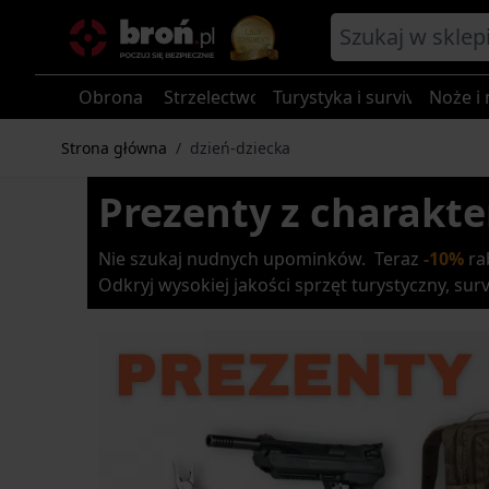
Przejdź do treści
Obrona
Strzelectwo
Turystyka i survival
Noże i 
Strona główna
/
dzień-dziecka
Prezenty z charakt
Nie szukaj nudnych upominków. Teraz
-10%
ra
Odkryj wysokiej jakości sprzęt turystyczny, survi