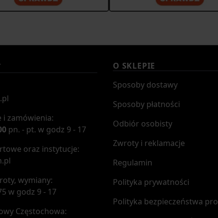
O SKLEPIE
T
Sposoby dostawy
.pl
Sposoby płatności
 i zamówienia:
Odbiór osobisty
00
pn. - pt. w godz 9 - 17
Zwroty i reklamacje
towe oraz instytucje:
.pl
Regulamin
roty, wymiany:
Polityka prywatności
75 w godz 9 - 17
Polityka bezpieczeństwa pr
mowy Częstochowa: