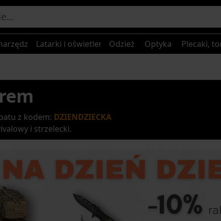
narzędzia
Latarki i oświetlenie
Odzież
Optyka
Plecaki, to
erem
batu z kodem:
DZIENDZIECKA
valowy i strzelecki.