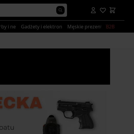
rby i nerki
Gadżety i elektronika
Męskie prezenty
B2B