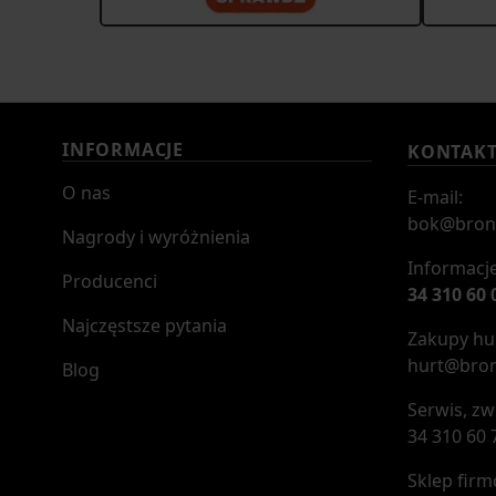
INFORMACJE
KONTAK
O nas
E-mail:
bok@bron
Nagrody i wyróżnienia
Informacje
Producenci
34 310 60 
Najczęstsze pytania
Zakupy hur
hurt@bron
Blog
Serwis, zw
34 310 60 
Sklep fir