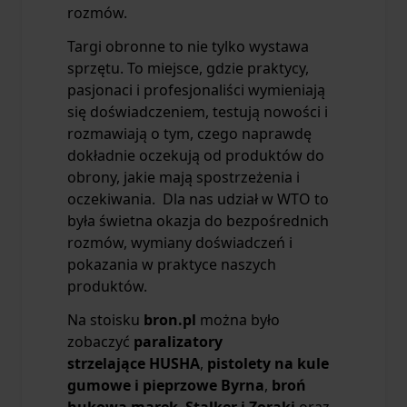
rozmów.
Targi obronne to nie tylko wystawa
sprzętu. To miejsce, gdzie praktycy,
pasjonaci i profesjonaliści wymieniają
się doświadczeniem, testują nowości i
rozmawiają o tym, czego naprawdę
dokładnie oczekują od produktów do
obrony, jakie mają spostrzeżenia i
oczekiwania. Dla nas udział w WTO to
była świetna okazja do bezpośrednich
rozmów, wymiany doświadczeń i
pokazania w praktyce naszych
produktów.
Na stoisku
bron.pl
można było
zobaczyć
paralizatory
strzelające HUSHA
,
pistolety na kule
gumowe i pieprzowe
Byrna
,
broń
hukową marek Stalker i Zoraki
oraz