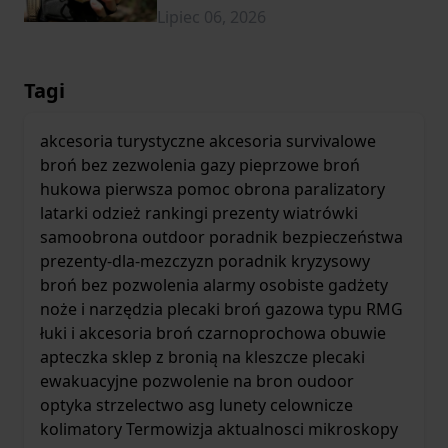
Lipiec 06, 2026
Tagi
akcesoria turystyczne
akcesoria survivalowe
broń bez zezwolenia
gazy pieprzowe
broń
hukowa
pierwsza pomoc
obrona
paralizatory
latarki
odzież
rankingi
prezenty
wiatrówki
samoobrona
outdoor
poradnik bezpieczeństwa
prezenty-dla-mezczyzn
poradnik kryzysowy
broń bez pozwolenia
alarmy osobiste
gadżety
noże i narzędzia
plecaki
broń gazowa typu RMG
łuki i akcesoria
broń czarnoprochowa
obuwie
apteczka
sklep z bronią
na kleszcze
plecaki
ewakuacyjne
pozwolenie na bron
oudoor
optyka
strzelectwo asg
lunety celownicze
kolimatory
Termowizja
aktualnosci
mikroskopy