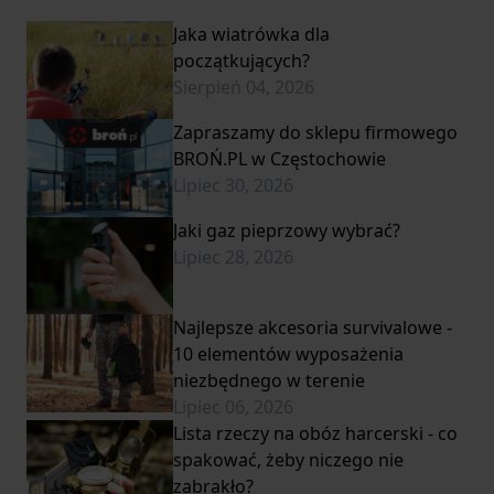
Jaka wiatrówka dla
początkujących?
Sierpień 04, 2026
Zapraszamy do sklepu firmowego
BROŃ.PL w Częstochowie
Lipiec 30, 2026
Jaki gaz pieprzowy wybrać?
Lipiec 28, 2026
Najlepsze akcesoria survivalowe -
10 elementów wyposażenia
niezbędnego w terenie
Lipiec 06, 2026
Lista rzeczy na obóz harcerski - co
spakować, żeby niczego nie
zabrakło?