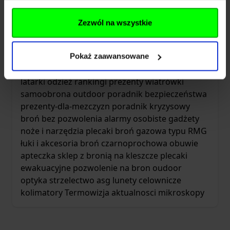
Tagi
Zezwól na wszystkie
akcesoria turystyczne
akcesoria survivalowe
broń bez zezwolenia
gazy pieprzowe
broń
Pokaż zaawansowane
hukowa
pierwsza pomoc
obrona
paralizatory
latarki
odzież
rankingi
prezenty
wiatrówki
samoobrona
outdoor
poradnik bezpieczeństwa
prezenty-dla-mezczyzn
poradnik kryzysowy
broń bez pozwolenia
alarmy osobiste
gadżety
noże i narzędzia
plecaki
broń gazowa typu RMG
łuki i akcesoria
broń czarnoprochowa
obuwie
apteczka
sklep z bronią
na kleszcze
plecaki
ewakuacyjne
pozwolenie na bron
oudoor
optyka
strzelectwo asg
lunety celownicze
kolimatory
Termowizja
aktualnosci
mikroskopy