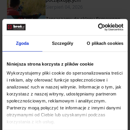
początkujących?
Sierpień 04, 2026
Zapraszamy do sklepu firmowego
BROŃ.PL w Częstochowie
Lipiec 30, 2026
Zgoda
Szczegóły
O plikach cookies
Jaki gaz pieprzowy wybrać?
Lipiec 28, 2026
Niniejsza strona korzysta z plików cookie
Najlepsze akcesoria survivalowe -
Wykorzystujemy pliki cookie do spersonalizowania treści
10 elementów wyposażenia
i reklam, aby oferować funkcje społecznościowe i
niezbędnego w terenie
analizować ruch w naszej witrynie. Informacje o tym, jak
Lipiec 06, 2026
korzystasz z naszej witryny, udostępniamy partnerom
Lista rzeczy na obóz harcerski - co
społecznościowym, reklamowym i analitycznym.
spakować, żeby niczego nie
Partnerzy mogą połączyć te informacje z innymi danymi
zabrakło?
otrzymanymi od Ciebie lub uzyskanymi podczas
Lipiec 06, 2026
korzystania z ich usług.