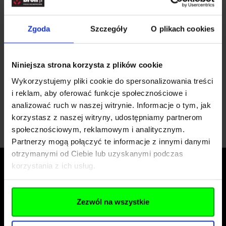
sprężynowym
, wówczas pozostaje nam wybór
kulek oraz ochrony oczu w postaci odpowiednich
Zgoda
Szczegóły
O plikach cookies
gogli, maski, lub okularów.
Do
replik o napędzie gazowym
należy dokupić
jeszcze Green Gaz lub, jeśli wymaga tego replika,
Niniejsza strona korzysta z plików cookie
kapsuły
CO2
. Nie można zapominać o ochronie oczu.
W przypadku
replik elektrycznych
potrzebny
Wykorzystujemy pliki cookie do spersonalizowania treści
będzie akumulator, ładowarka oraz
ochrona oczu
.
i reklam, aby oferować funkcje społecznościowe i
Reszta akcesoriów i dodatków zależy od upodobań
analizować ruch w naszej witrynie. Informacje o tym, jak
klienta.
korzystasz z naszej witryny, udostępniamy partnerom
społecznościowym, reklamowym i analitycznym.
Partnerzy mogą połączyć te informacje z innymi danymi
otrzymanymi od Ciebie lub uzyskanymi podczas
korzystania z ich usług.
INFORMACJE
O nas
Zezwól na wszystkie
Nagrody i wyróżnienia