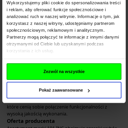
Wykorzystujemy pliki cookie do spersonalizowania treści
tych drobnych gadżetów w naszym sklepie i wybierz
i reklam, aby oferować funkcje społecznościowe i
dla siebie najlepszy!
analizować ruch w naszej witrynie. Informacje o tym, jak
korzystasz z naszej witryny, udostępniamy partnerom
101 INC
to marka specjalizująca się w wysokiej
społecznościowym, reklamowym i analitycznym.
jakości sprzęcie taktycznym, przeznaczonym do
Partnerzy mogą połączyć te informacje z innymi danymi
różnych aktywności, takich jak airsoft, paintball oraz
otrzymanymi od Ciebie lub uzyskanymi podczas
strzelectwo sportowe. Produkty tej firmy
korzystania z ich usług.
charakteryzują się wszechstronnością, dzięki czemu
doskonale sprawdzają się zarówno w
zastosowaniach taktycznych, jak i outdoorowych.
Zezwól na wszystkie
Oferta 101 INC obejmuje szeroki asortyment
odzieży, wyposażenia oraz akcesoriów, w tym
unikalną kolekcję ponad 1500 naszywek PVC.
Pokaż zaawansowane
Produkty te są zaprojektowane z myślą o osobach
poszukujących przygód i gotowych na wyzwania,
które cenią sobie połączenie funkcjonalności z
wysoką jakością wykonania.
Oferta producenta