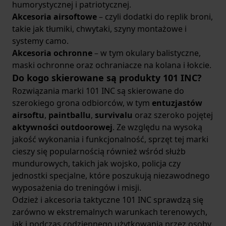
humorystycznej i patriotycznej.
Akcesoria airsoftowe
– czyli dodatki do replik broni,
takie jak tłumiki, chwytaki, szyny montażowe i
systemy camo.
Akcesoria ochronne
– w tym okulary balistyczne,
maski ochronne oraz ochraniacze na kolana i łokcie.
Do kogo skierowane są produkty 101 INC?
Rozwiązania marki 101 INC są skierowane do
szerokiego grona odbiorców, w tym
entuzjastów
airsoftu
,
paintballu
,
survivalu
oraz szeroko pojętej
aktywności outdoorowej
. Ze względu na wysoką
jakość wykonania i funkcjonalność, sprzęt tej marki
cieszy się popularnością również wśród służb
mundurowych, takich jak wojsko, policja czy
jednostki specjalne, które poszukują niezawodnego
wyposażenia do treningów i misji.
Odzież i akcesoria taktyczne 101 INC sprawdzą się
zarówno w ekstremalnych warunkach terenowych,
jak i podczas codziennego użytkowania przez osoby