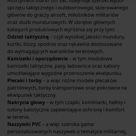
Asortyment marki 101 INC obejmuje szeroki wybór
sprzętu taktycznego i outdoorowego, skierowanego
głównie do graczy airsoft, miłośników militariów
oraz służb mundurowych. W obrębie głównych
kategorii produktowych wyróżnia się przy tym:
Odzież taktyczną
– czyli wysokiej jakości mundury,
kurtki, bluzy, spodnie oraz rękawice dostosowane
do wymagających warunków terenowych.
Kamizelki i oporządzenie
– w tym modułowe
kamizelki taktyczne, pasy, ładownice oraz kabury
umożliwiające wygodne przenoszenie ekwipunku.
Plecaki i torby
– a więc różne modele plecaków
patrolowych, torby transportowe oraz pokrowce na
ekwipunek taktyczny.
Nakrycia głowy
– w tym czapki, kominiarki, hełmy i
osłony balistyczne zapewniające ochronę i komfort
w terenie.
Naszywki PVC
– a więc szeroka gama
personalizowanych naszywek o tematyce militarnej,