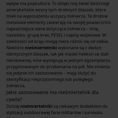
wpływ ma popkultura. To dzięki niej świat dostrzegł
amerykańskie wzory tych drobnych blaszek, które
mieli na wyposażeniu wszyscy żołnierze. Te drobne
metalowe elementy zawierają na swojej powierzchni
najważniejsze dane dotyczące żołnierza – imię,
nazwisko, grupę krwi, PESEL i napisy wojskowe. W
zależności od kraju mogą nieco różnić się od siebie.
Niektóre
nieśmiertelniki
wykonane są z dwóch
identycznych blaszek, tak jak model
Helikon ze stali
nierdzewnej
, inne występują w jednym egzemplarzu
przygotowanym do przełamania na pół. Nie zmienia
się jedynie ich zastosowanie – mają służyć do
identyfikacji nieprzytomnego lub poległego
żołnierza.
Jakie zastosowanie ma nieśmiertelnik dla
cywila?
Dzisiaj
nieśmiertelniki
są ciekawym dodatkiem do
stylizacji outdoorowej fana militariów i survivalu.