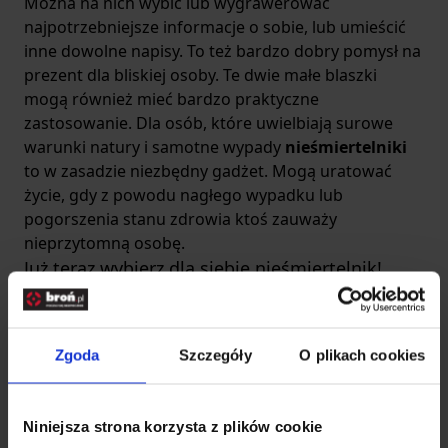
Można na nich wybić lub wygrawerować
najpotrzebniejsze informacje o sobie, lub umieścić
inne dowolne napisy. To też bardzo dobry pomysł na
prezent dla bliskiej osoby. Te dwie małe blaszki
mogą również mieć bardzo praktyczne
zastosowanie. Dla osób, które uwielbiają surowe
warunki natury i samotne wypady
nieśmiertelniki
to w zasadzie
niezbędny gadżet
. Mogą uratować
życie, gdy z powodu nagłego wypadku lub
pogorszenia stanu zdrowia ktoś zauważy
nieprzytomną osobę.
Już teraz wybierz dla siebie nieśmiertelnik!
Na rynku dostępnych jest mnóstwo
nieśmiertelników, dlatego przejrzyj naszą ofertę i
wybierz dla siebie odpowiedni. Możesz
Zgoda
Szczegóły
O plikach cookies
wygrawerować lub wybić na nich dowolne znaki.
Niektórzy zamiast tego wycinają ostrym narzędziem
pożądane symbole dla podkreślenia surowego
Niniejsza strona korzysta z plików cookie
charakteru nieśmiertelnika. Sprawdź dostępne opcje