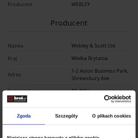
Producent
WEBLEY
Producent
Nazwa
Webley & Scott Ltd.
Kraj
Wielka Brytania
1-2 Aston Business Park,
Adres
Shrewsbury Ave
Kod pocztowy
B2 4NH
Miasto
Birmingham
E-mail
info@webley.co.uk
Zgoda
Szczegóły
O plikach cookies
Telefon
+44 121 643 3030
Niniejsza strona korzysta z plików cookie