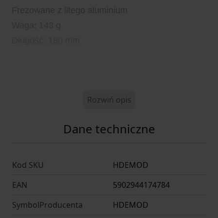
Frezowane z litego aluminium
Waga: 143 g
Długość: 180 mm
Rozwiń opis
Dane techniczne
Kod SKU
HDEMOD
EAN
5902944174784
SymbolProducenta
HDEMOD