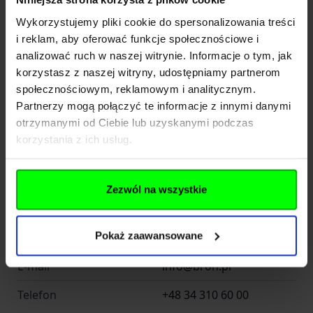
Importer
Wykorzystujemy pliki cookie do spersonalizowania treści
i reklam, aby oferować funkcje społecznościowe i
analizować ruch w naszej witrynie. Informacje o tym, jak
Bron.pl Sp. z o. o. ul.
korzystasz z naszej witryny, udostępniamy partnerom
Nazwa
Dawidowska 10, 05-500
społecznościowym, reklamowym i analitycznym.
Zamienie
Partnerzy mogą połączyć te informacje z innymi danymi
otrzymanymi od Ciebie lub uzyskanymi podczas
Kraj
Polska
korzystania z ich usług.
Drogowców 33/35
Adres
(Oddział)
Zezwól na wszystkie
Kod pocztowy
42-202
Pokaż zaawansowane
Miasto
Częstochowa
E-mail
info@bron.pl
Telefon
+48 34 310 60 00