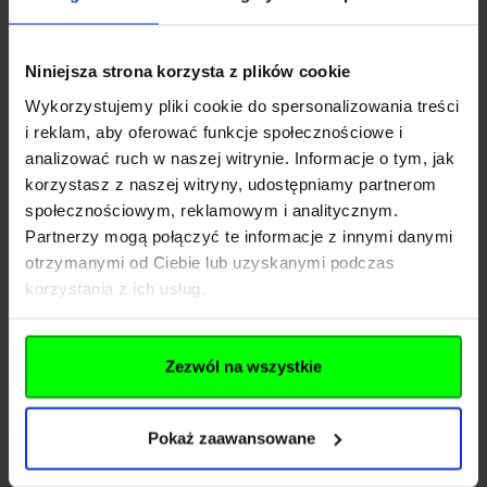
Niniejsza strona korzysta z plików cookie
Wykorzystujemy pliki cookie do spersonalizowania treści
i reklam, aby oferować funkcje społecznościowe i
analizować ruch w naszej witrynie. Informacje o tym, jak
korzystasz z naszej witryny, udostępniamy partnerom
W tej kategorii prezentujemy
wiatrówki
społecznościowym, reklamowym i analitycznym.
Co warto wiedzieć na temat
karabinki
, które charakteryzują się dużą
Partnerzy mogą połączyć te informacje z innymi danymi
wiatrówek karabinków?
celnością oraz łatwością obsługi.
otrzymanymi od Ciebie lub uzyskanymi podczas
Karabinki pneumatyczne stosujemy przy
korzystania z ich usług.
strzelaniu na dłuższy dystans.
Jak wybrać karabinek
Wystrzeliwują pociski ołowiane śrutowe i
wiatrówkę odpowiednio do
są oparte na działaniu mechanizmu
Zezwól na wszystkie
swoich potrzeb?
pneumatycznego, CO2 lub PCP.
Wiatrówka karabinek – rodzaje
Pokaż zaawansowane
W systematyce broni wyróżnia się kilka
Czy na karabinek wiatrówkę
wiatrówek typu karabinek. Wyróżniamy