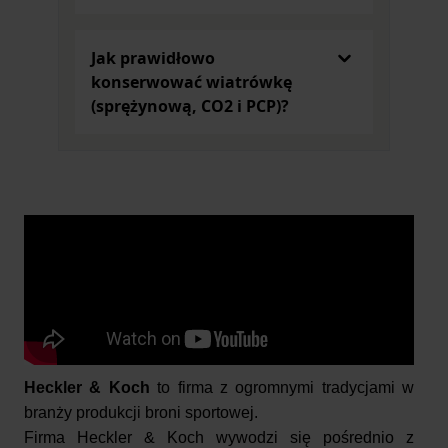
Wiatrówka karabinek
jest bronią
pneumatyczną, a więc jej konstrukcja
Jak prawidłowo
opiera się o działanie sprężonego
konserwować wiatrówkę
powietrza. W ten sposób komora
(sprężynową, CO2 i PCP)?
przetwarza sprężone powietrze, które
wprawia w ruch pocisk. Konstrukcja
wiatrówek pneumatycznych
jest więc
uzależniona od rodzaju broni.
Wiatrówki długie – jak się nimi
posługiwać?
Posługiwanie się wiatrówką nie jest
trudne. Jest to broń, której energia
pocisku nie musi przekraczać 17 dżuli, a
co za tym idzie jest dostępna bez
zezwoleń. Jej działanie jest bardzo proste.
Heckler & Koch
to firma z ogromnymi tradycjami w
Po załadowania pocisków śrutowych,
branży produkcji broni sportowej.
wystarczy broń przeładować – w inny
Firma Heckler & Koch wywodzi się pośrednio z