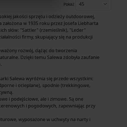
Pokaż
kiej jakości sprzętu i odzieży outdoorowej,
a założona w 1935 roku przez Josefa Liebharta
h słów: "Sattler" (rzemieślnik), "Leder"
iałalności firmy, skupiający się na produkcji
oważony rozwój, dążąc do tworzenia
aturalne. Dzięki temu Salewa zdobyła zaufanie
.
rki Salewa wyróżnia się przede wszystkim:
porne i ocieplane), spodnie (trekkingowe,
ktywną.
we i podejściowe, ale i zimowe. Są one
terenowych i pogodowych, zapewniając przy
iturowe, wyposażone w uchwyty na narty i