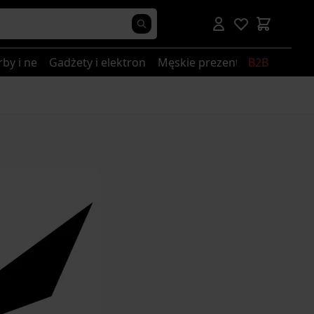
rby i nerki
Gadżety i elektronika
Męskie prezenty
B2B