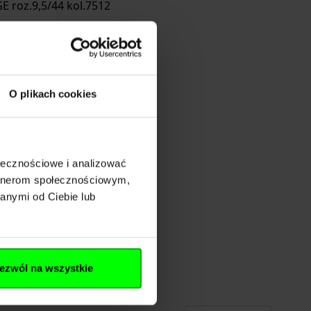
O plikach cookies
ęskie SALEWA MS
ołecznościowe i analizować
9,5/44 kol.7512
artnerom społecznościowym,
o Orange
anymi od Ciebie lub
ezwól na wszystkie