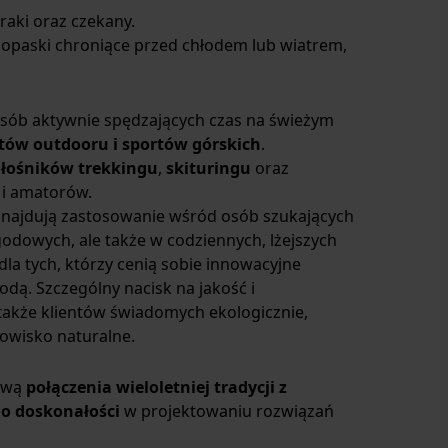
 raki oraz czekany.
i opaski chroniące przed chłodem lub wiatrem,
sób aktywnie spędzających czas na świeżym
tów outdooru i sportów górskich
.
łośników trekkingu
,
skituringu
oraz
 i amatorów.
znajdują zastosowanie wśród osób szukających
dowych, ale także w codziennych, lżejszych
a tych, którzy cenią sobie innowacyjne
dą. Szczególny nacisk na jakość i
także klientów świadomych ekologicznie,
dowisko naturalne.
rawą
połączenia wieloletniej tradycji z
o doskonałości
w projektowaniu rozwiązań