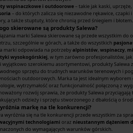
ęty wspinaczkowe i outdoorowe
– takie jak kaski, uprzęże,
soria
– do których zalicza się niezawodne rękawice, czapki 
ry, a także stuptuty, które chronią przed śniegiem i błotem.
ogo skierowane są produkty Salewa?
ązania marki Salewa skierowane są przede wszystkim do o
trzu, szczególnie w górach, a także do wszystkich
pasjona
ta marki odpowiada na potrzeby
alpinistów
,
wspinaczy
,
mi
styki wysokogórskiej
, w tym zarówno profesjonalistów, jak
i wyjątkowo szerokiemu asortymentowi, produkty Salewa 
wodnego sprzętu do trudnych warunków terenowych i pogo
nościach outdoorowych. Marka ta jest idealnym wyborem dl
ologie, wytrzymałość oraz funkcjonalność połączoną z wygo
oważony rozwój sprawia, że produkty Salewa przyciągają 
kujących odzieży i sprzętu stworzonego z dbałością o śro
yróżnia markę na tle konkurencji?
a wyróżnia się na tle konkurencji przede wszystkim za sp
wacyjnymi technologiami
oraz
nieustannym dążeniem d
znaczonych do wymagających warunków górskich.