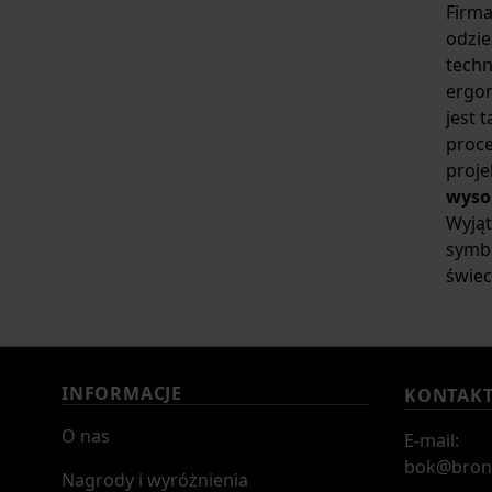
Firma
odzie
techn
ergo
jest 
proce
proje
wyso
Wyjąt
symbo
świec
INFORMACJE
KONTAK
O nas
E-mail:
bok@bron
Nagrody i wyróżnienia