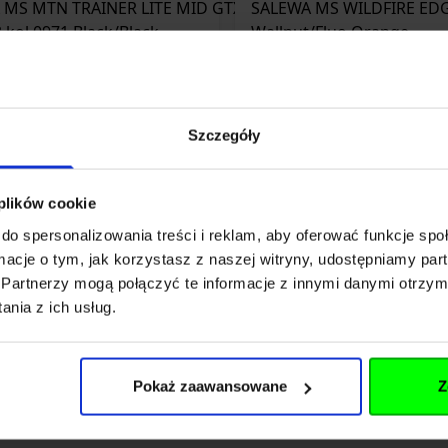
Szczegóły
 plików cookie
 trekkingowe męskie SALEWA MS
Buty trekkingowe m
do spersonalizowania treści i reklam, aby oferować funkcje sp
TRAINER LITE MID GTX roz.9/43
WILDFIRE EDGE roz.
ormacje o tym, jak korzystasz z naszej witryny, udostępniamy p
kol.0971 Black/Black
Wallnut/Flu
Partnerzy mogą połączyć te informacje z innymi danymi otrzym
nia z ich usług.
zł
540,00 zł
w magazynie
Brak w magazynie
Pokaż zaawansowane
Z