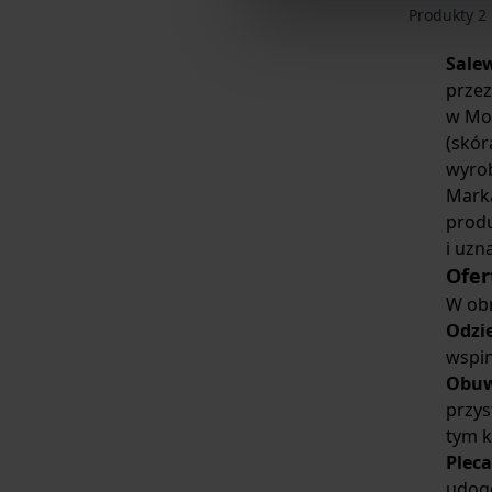
Produkty
2
Sale
przez
w Mon
(skór
wyrob
Marka
produ
i uzn
Ofer
W obr
Odzi
wspin
Obuw
przys
tym k
Pleca
udog