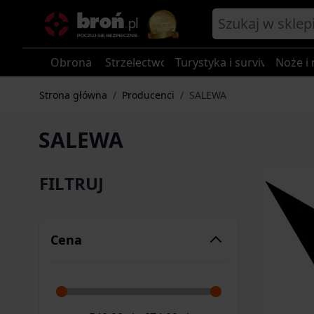
Przejdź do treści
Obrona
Strzelectwo
Turystyka i survival
Noże i 
Strona główna
/
Producenci
/
SALEWA
SALEWA
FILTRUJ
Cena