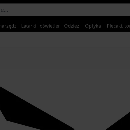
narzędzia
Latarki i oświetlenie
Odzież
Optyka
Plecaki, to