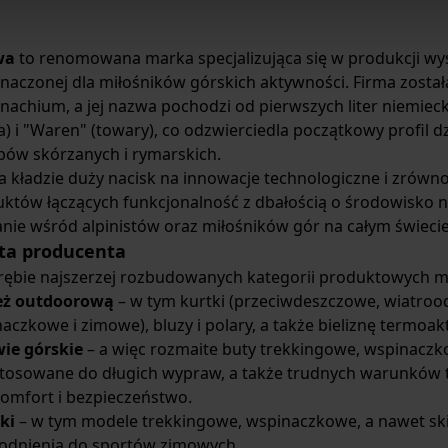
wa
to renomowana marka specjalizująca się w produkcji wyso
naczonej dla miłośników górskich aktywności. Firma został
achium, a jej nazwa pochodzi od pierwszych liter niemieckic
a) i "Waren" (towary), co odzwierciedla początkowy profil dz
ów skórzanych i rymarskich.
 kładzie duży nacisk na innowacje technologiczne i zrówn
któw łączących funkcjonalność z dbałością o środowisko n
anie wśród alpinistów oraz miłośników gór na całym świecie
ta producenta
ębie najszerzej rozbudowanych kategorii produktowych ma
eż outdoorową
– w tym kurtki (przeciwdeszczowe, wiatrood
aczkowe i zimowe), bluzy i polary, a także bieliznę termoa
ie górskie
– a więc rozmaite buty trekkingowe, wspinaczko
tosowane do długich wypraw, a także trudnych warunków 
omfort i bezpieczeństwo.
ki
– w tym modele trekkingowe, wspinaczkowe, a nawet sk
odnienia do sportów zimowych.