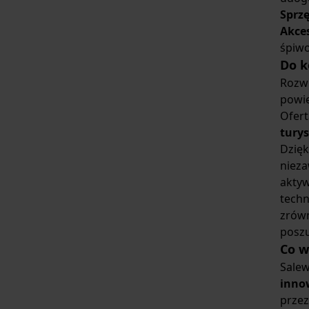
Sprz
Akce
śpiwo
Do k
Rozwi
powie
Ofer
tury
Dzięk
nieza
aktyw
techn
zrówn
poszu
Co w
Salew
inno
prze