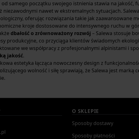
 od samego początku swojego istnienia stawia na jakość, funk
ż niezawodnymi nawet w ekstremalnych sytuacjach. Salewa 
ologiczny, oferując rozwiązania takie jak zaawansowane me
nomiczne kroje dostosowane do intensywnego ruchu w gó
także
dbałość o zrównoważony rozwój
– Salewa stosuje bo
sy produkcyjne, co przyciąga klientów świadomych ekologi
ktowane we współpracy z profesjonalnymi alpinistami i sp
ką jakość
.
kowa estetyka łącząca nowoczesny design z funkcjonalnośc
lizującego wolność i siłę sprawiają, że Salewa jest marką
ie.
O SKLEPIE
T
Sposoby dostawy
.pl
Sposoby płatności