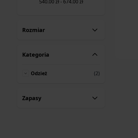
540.00
zł
-
674.00
zł
Rozmiar
Kategoria
produkty
Odzież
(2)
Odzież
Zapasy