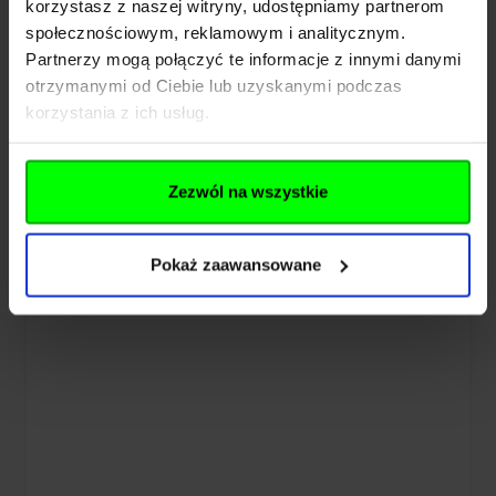
Olej do konserwacji broni Pro Tech Guns
korzystasz z naszej witryny, udostępniamy partnerom
100 ml (G18)
społecznościowym, reklamowym i analitycznym.
Partnerzy mogą połączyć te informacje z innymi danymi
otrzymanymi od Ciebie lub uzyskanymi podczas
13,90 zł
korzystania z ich usług.
Brak w magazynie
Zezwól na wszystkie
Pokaż zaawansowane