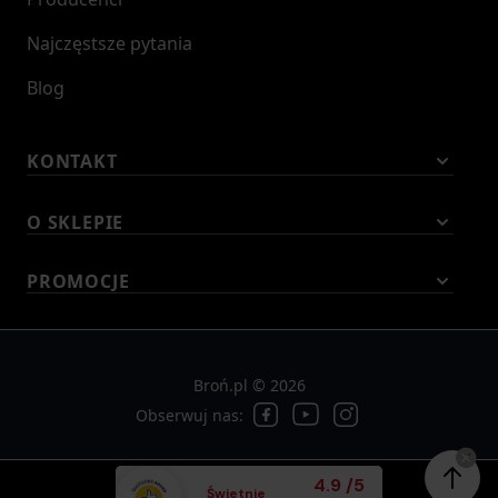
Najczęstsze pytania
Blog
KONTAKT
O SKLEPIE
PROMOCJE
Broń.pl © 2026
Obserwuj nas:
Średnia ocena klient
4.9
/
5
Świetnie