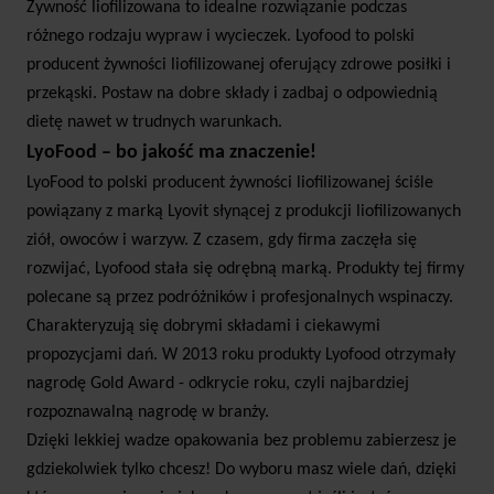
Żywność liofilizowana to idealne rozwiązanie podczas
różnego rodzaju wypraw i wycieczek. Lyofood to polski
producent żywności liofilizowanej oferujący zdrowe posiłki i
przekąski. Postaw na dobre składy i zadbaj o odpowiednią
dietę nawet w trudnych warunkach.
LyoFood – bo jakość ma znaczenie!
LyoFood to polski producent żywności liofilizowanej ściśle
powiązany z marką Lyovit słynącej z produkcji liofilizowanych
ziół, owoców i warzyw. Z czasem, gdy firma zaczęła się
rozwijać, Lyofood stała się odrębną marką. Produkty tej firmy
polecane są przez podróżników i profesjonalnych wspinaczy.
Charakteryzują się dobrymi składami i ciekawymi
propozycjami dań. W 2013 roku produkty Lyofood otrzymały
nagrodę Gold Award - odkrycie roku, czyli najbardziej
rozpoznawalną nagrodę w branży.
Dzięki lekkiej wadze opakowania bez problemu zabierzesz je
gdziekolwiek tylko chcesz! Do wyboru masz wiele dań, dzięki