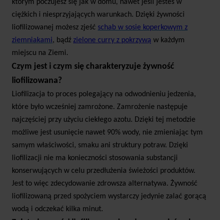
którym poczujesz się jak w domu, nawet jeśli jesteś w
ciężkich i niesprzyjających warunkach. Dzięki żywności
liofilizowanej możesz zjeść
schab w sosie koperkowym z
ziemniakami
, bądź
zielone curry z pokrzywą
w każdym
miejscu na Ziemi.
Czym jest i czym się charakteryzuje żywność
liofilizowana?
Liofilizacja to proces polegający na odwodnieniu jedzenia,
które było wcześniej zamrożone. Zamrożenie następuje
najczęściej przy użyciu ciekłego azotu. Dzięki tej metodzie
możliwe jest usunięcie nawet 90% wody, nie zmieniając tym
samym właściwości, smaku ani struktury potraw. Dzięki
liofilizacji nie ma konieczności stosowania substancji
konserwujących w celu przedłużenia świeżości produktów.
Jest to więc zdecydowanie zdrowsza alternatywa. Żywność
liofilizowaną przed spożyciem wystarczy jedynie zalać gorącą
wodą i odczekać kilka minut.