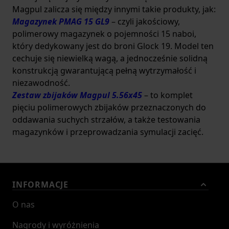
Magpul zalicza się między innymi takie produkty, jak:
Magazynek PMAG 15 GL9
– czyli jakościowy,
polimerowy magazynek o pojemności 15 naboi,
który dedykowany jest do broni Glock 19. Model ten
cechuje się niewielką wagą, a jednocześnie solidną
konstrukcją gwarantującą pełną wytrzymałość i
niezawodność.
Zestaw zbijaków Magpul 5.56x45
– to komplet
pięciu polimerowych zbijaków przeznaczonych do
oddawania suchych strzałów, a także testowania
magazynków i przeprowadzania symulacji zacięć.
INFORMACJE
O nas
Nagrody i wyróżnienia