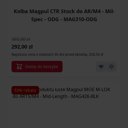
Kolba Magpul CTR Stock do AR/M4 - Mil-
Spec - ODG - MAG310-ODG
365,00 zł
Cena promocyjna
292,00 zł
Najniższa cena z ostatnich 30 dni przed obniżką: 328,50 zł
Dodaj do koszyka
53% rabatu