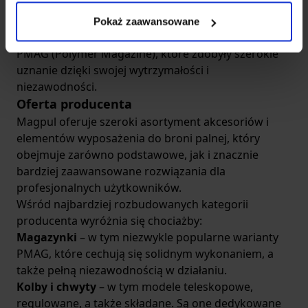
AR-15. Z czasem marka znacznie rozszerzyła jednak
swoją ofertę, tym samym stając się liderem w branży
Pokaż zaawansowane
broni palnej, oferując produkty takie jak kultowy
PMAG (Polymer Magazine), które zdobyły szerokie
uznanie dzięki swojej wytrzymałości i
niezawodności.
Oferta producenta
Magpul oferuje szeroki asortyment akcesoriów i
elementów wyposażenia do broni palnej, który
obejmuje zarówno podstawowe, jak i znacznie
bardziej zaawansowane rozwiązania dla
profesjonalnych użytkowników.
Wśród najbardziej rozbudowanych kategorii
producenta wyróżnia się chociażby:
Magazynki
– w tym niezwykle popularne warianty
PMAG, które cechują się solidnym wykonaniem, a
także pełną niezawodnością w działaniu.
Kolby i chwyty
– w tym modele teleskopowe,
regulowane, a także składane. Są one dedykowane