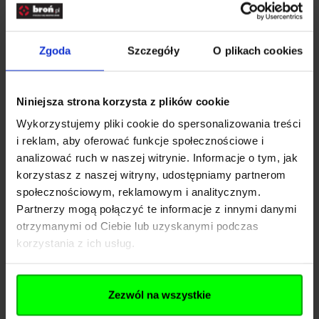
Rabaty nawet do -60%.
Celuj w produkty w
wyjątkowo niskiej
cenie.
Zgoda
Szczegóły
O plikach cookies
Jest jednak jeden haczyk - ilość produktów
w tak okazyjnie niskiej cenie jest
ograniczona,
Niniejsza strona korzysta z plików cookie
więc musisz być
szybki
jeśli chcesz je
ustrzelić dla siebie.
Wykorzystujemy pliki cookie do spersonalizowania treści
Bezpłatna dostawa już od 300 zł.
i reklam, aby oferować funkcje społecznościowe i
analizować ruch w naszej witrynie. Informacje o tym, jak
korzystasz z naszej witryny, udostępniamy partnerom
Magpul
to amerykańska marka specjalizująca się w
społecznościowym, reklamowym i analitycznym.
produkcji i dystrybucji akcesoriów i elementów
Partnerzy mogą połączyć te informacje z innymi danymi
konstrukcji broni palnej. Została założona w 1999
otrzymanymi od Ciebie lub uzyskanymi podczas
roku przez Richarda Fitzpatricka, byłego żołnierza
korzystania z ich usług.
Korpusu Piechoty Morskiej USA.
Początkowo firma zyskała popularność dzięki
innowacyjnemu urządzeniu „Magpul”, które miało
Zezwól na wszystkie
ułatwić szybkie ładowanie magazynków do karabinu