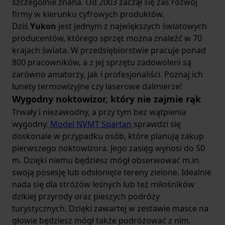
szczególnie znana. Od 2003 zaczął się zaś rozwój
firmy w kierunku cyfrowych produktów.
Dziś
Yukon
jest jednym z największych światowych
producentów, którego sprzęt można znaleźć w 70
krajach świata. W przedsiębiorstwie pracuje ponad
800 pracowników, a z jej sprzętu zadowoleni są
zarówno amatorzy, jak i profesjonaliści. Poznaj ich
lunety termowizyjne czy laserowe dalmierze!
Wygodny noktowizor, który nie zajmie rąk
Trwały i niezawodny, a przy tym bez wątpienia
wygodny.
Model NVMT Spartan
sprawdzi się
doskonale w przypadku osób, które planują zakup
pierwszego noktowizora. Jego zasięg wynosi do 50
m. Dzięki niemu będziesz mógł obserwować m.in.
swoją posesję lub odsłonięte tereny zielone. Idealnie
nada się dla stróżów leśnych lub też miłośników
dzikiej przyrody oraz pieszych podróży
turystycznych. Dzięki zawartej w zestawie masce na
głowie będziesz mógł także podróżować z nim,