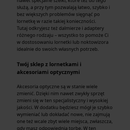
nawet specjalne szelki, które też do tego
służą, a przy tym pozwalają łatwo, szybko i
bez większych problemów sięgnąć po
lornetkę w razie takiej konieczności.
Tutaj odkryjesz też dalmierze i adaptery
różnego rodzaju – wszystko to pomoże Ci
w dostosowaniu lornetki lub noktowizora
idealnie do swoich własnych potrzeb.
Twój sklep z lornetkami i
akcesoriami optycznymi
Akcesoria optyczne są w stanie wiele
zmienić. Dzięki nim nawet zwykły sprzęt
zmieni się w ten specjalistyczny i wysokiej
jakości. W dodatku będziesz mógł je szybko
wymieniać lub dokładać nowe, nie zajmują
one też wcale zbyt wiele miejsca, zwłaszcza,
gdy masz odpowiednią torbę. W ten