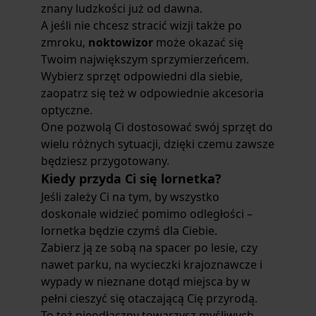
znany ludzkości już od dawna.
A jeśli nie chcesz stracić wizji także po
zmroku,
noktowizor
może okazać się
Twoim największym sprzymierzeńcem.
Wybierz sprzęt odpowiedni dla siebie,
zaopatrz się też w odpowiednie akcesoria
optyczne.
One pozwolą Ci dostosować swój sprzęt do
wielu różnych sytuacji, dzięki czemu zawsze
będziesz przygotowany.
Kiedy przyda Ci się lornetka?
Jeśli zależy Ci na tym, by wszystko
doskonale widzieć pomimo odległości –
lornetka będzie czymś dla Ciebie.
Zabierz ją ze sobą na spacer po lesie, czy
nawet parku, na wycieczki krajoznawcze i
wypady w nieznane dotąd miejsca by w
pełni cieszyć się otaczającą Cię przyrodą.
To też nieodłączny towarzysz myśliwych