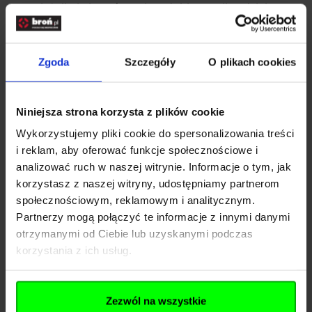
Jeżeli nie jesteś pewien, dobierz najbardziej
uniwersalny rodzaj lornetek, który pozwoli
Ci wygodnie widzieć na średnie dystanse.
Z biegiem czasu możesz dokupić kolejną
Zgoda
Szczegóły
O plikach cookies
lub zdecydować się na odpowiednie
akcesoria optyczne, które pozwolą Ci
bardziej wyspecjalizować swój sprzęt i
Niniejsza strona korzysta z plików cookie
dostosować go do swoich potrzeb.
Wykorzystujemy pliki cookie do spersonalizowania treści
Noktowizor – nie daj się ciemności
i reklam, aby oferować funkcje społecznościowe i
analizować ruch w naszej witrynie. Informacje o tym, jak
Są najróżniejsze akcesoria optyczne, które
korzystasz z naszej witryny, udostępniamy partnerom
mają na celu pomóc Ci lepiej orientować się
społecznościowym, reklamowym i analitycznym.
w terenie niezależnie od okoliczności.
Partnerzy mogą połączyć te informacje z innymi danymi
Ludzie od dawna próbowali znaleźć sposób
otrzymanymi od Ciebie lub uzyskanymi podczas
na to, by przebić wzrokiem ciemności.
korzystania z ich usług.
Pomógł to osiągnąć noktowizor.
Jednak wbrew obiegowej opinii to nie jest
urządzenie, które pomoże Ci widzieć
Zezwól na wszystkie
doskonale w kompletnych ciemnościach.