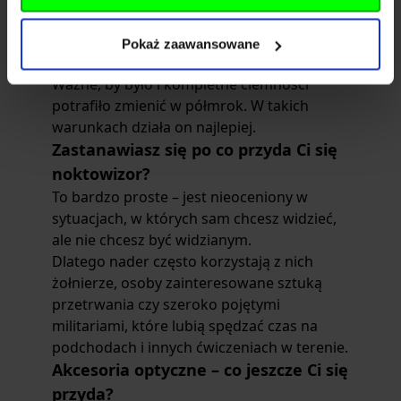
Noktowizor do tego, by działać potrzebuje
źródła światła. Nie musi być ono silne i
Pokaż zaawansowane
może być nawet bardzo rozproszone.
Ważne, by było i kompletne ciemności
potrafiło zmienić w półmrok. W takich
warunkach działa on najlepiej.
Zastanawiasz się po co przyda Ci się
noktowizor?
To bardzo proste – jest nieoceniony w
sytuacjach, w których sam chcesz widzieć,
ale nie chcesz być widzianym.
Dlatego nader często korzystają z nich
żołnierze, osoby zainteresowane sztuką
przetrwania czy szeroko pojętymi
militariami, które lubią spędzać czas na
podchodach i innych ćwiczeniach w terenie.
Akcesoria optyczne – co jeszcze Ci się
przyda?