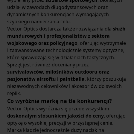
wybierany przez
strzelców sportowych
, biorących
udział w zawodach długodystansowych oraz
dynamicznych konkurencjach wymagających
szybkiego namierzania celu.
Vector Optics dostarcza także rozwiązania dla
służb
mundurowych i profesjonalistów z sektora
wojskowego oraz policyjnego
, oferując wytrzymałe
i zaawansowane technologicznie systemy optyczne,
które sprawdzają się w działaniach taktycznych.
Sprzęt jest również doceniany przez
survivalowców, miłośników outdooru oraz
pasjonatów airsoftu i paintballa
, którzy poszukują
niezawodnych celowników i akcesoriów do swoich
replik.
Co wyróżnia markę na tle konkurencji?
Vector Optics wyróżnia się przede wszystkim
doskonałym stosunkiem jakości do ceny
, oferując
optykę o wysokiej precyzji w przystępnej cenie.
Marka kładzie jednocześnie duży nacisk na