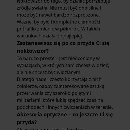
Noktowizor do tego, by działać potrzebuje
źródła światła. Nie musi być ono silne i
może być nawet bardzo rozproszone.
Ważne, by było i kompletne ciemności
potrafiło zmienić w półmrok. W takich
warunkach działa on najlepiej.
Zastanawiasz się po co przyda Ci się
noktowizor?
To bardzo proste – jest nieoceniony w
sytuacjach, w których sam chcesz widzieć,
ale nie chcesz być widzianym.
Dlatego nader często korzystają z nich
żołnierze, osoby zainteresowane sztuką
przetrwania czy szeroko pojętymi
militariami, które lubią spędzać czas na
podchodach i innych ćwiczeniach w terenie.
Akcesoria optyczne – co jeszcze Ci się
przyda?
Akcesoria optyczne są bardzo