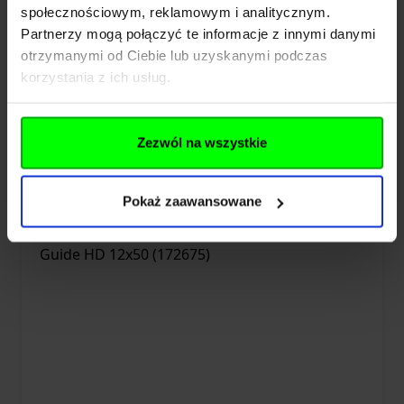
społecznościowym, reklamowym i analitycznym.
Lornetka Leupold BX-4 Pro Guide HD
Partnerzy mogą połączyć te informacje z innymi danymi
10x42 (172666)
otrzymanymi od Ciebie lub uzyskanymi podczas
korzystania z ich usług.
3 339,00 zł
Zezwól na wszystkie
Brak w magazynie
Pokaż zaawansowane