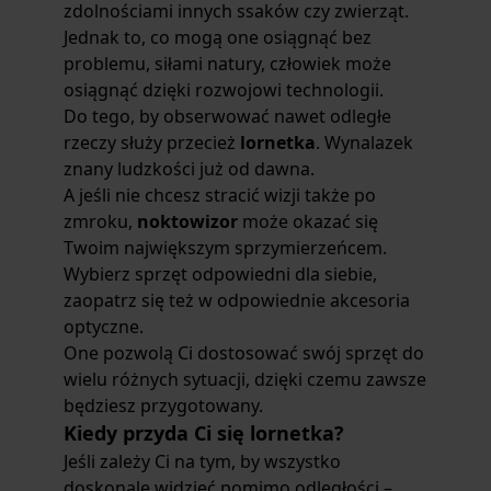
zdolnościami innych ssaków czy zwierząt.
Jednak to, co mogą one osiągnąć bez
problemu, siłami natury, człowiek może
osiągnąć dzięki rozwojowi technologii.
Do tego, by obserwować nawet odległe
rzeczy służy przecież
lornetka
. Wynalazek
znany ludzkości już od dawna.
A jeśli nie chcesz stracić wizji także po
zmroku,
noktowizor
może okazać się
Twoim największym sprzymierzeńcem.
Wybierz sprzęt odpowiedni dla siebie,
zaopatrz się też w odpowiednie akcesoria
optyczne.
One pozwolą Ci dostosować swój sprzęt do
wielu różnych sytuacji, dzięki czemu zawsze
będziesz przygotowany.
Kiedy przyda Ci się lornetka?
Jeśli zależy Ci na tym, by wszystko
doskonale widzieć pomimo odległości –