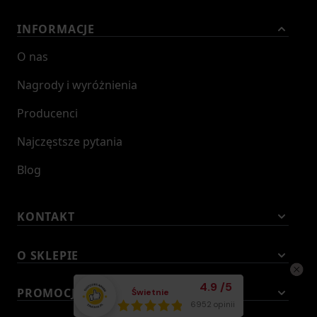
INFORMACJE
O nas
Nagrody i wyróżnienia
Producenci
Najczęstsze pytania
Blog
KONTAKT
O SKLEPIE
Średnia ocena klient
4.9
/
5
PROMOCJE
Świetnie
Łącznie opinii:
6952 opinii