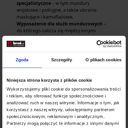
specjalistyczne
– w tym mundury
wojskowe i policyjne, a także ubrania
maskujące i kamuflażowe.
Wyposażenie dla służb mundurowych
–
do którego zalicza się między innymi
akcesoria do ochrony słuchu i wzroku,
wyposażenie taktyczne, a także systemy
maskujące.
Do kogo skierowane są produkty
Zgoda
Szczegóły
O plikach cookies
Maskpol?
Produkty Maskpol skierowane są przede
wszystkim do
służb mundurowych
, takich
Niniejsza strona korzysta z plików cookie
jak wojsko, policja, straż graniczna, straż
Wykorzystujemy pliki cookie do spersonalizowania treści
pożarna oraz jednostki antyterrorystyczne.
i reklam, aby oferować funkcje społecznościowe i
Sprzęt ten znajduje również zastosowanie
analizować ruch w naszej witrynie. Informacje o tym, jak
w służbach ratunkowych oraz w
korzystasz z naszej witryny, udostępniamy partnerom
organizacjach zajmujących się
społecznościowym, reklamowym i analitycznym.
zarządzaniem kryzysowym, gdzie istotne
Partnerzy mogą połączyć te informacje z innymi danymi