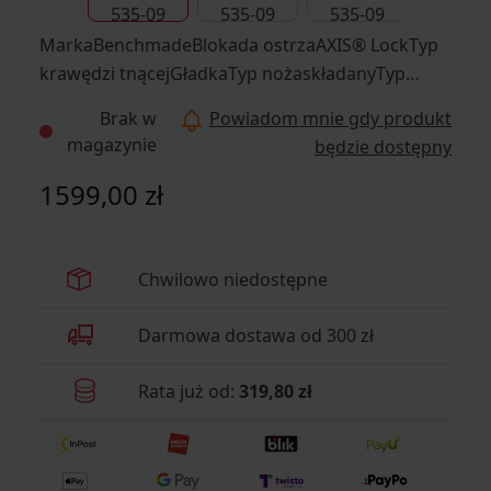
MarkaBenchmadeBlokada ostrzaAXIS® LockTyp
krawędzi tnącejGładkaTyp nożaskładanyTyp
otwieraniakołek pod kciukMateriał
Brak w
Powiadom mnie gdy produkt
rękojeścitworzywo sztuczne,
magazynie
będzie dostępny
aluminiumTwardość stali [HRC]59-61Typ
stalinierdzewna - S90V (CPM-420V)Klips do
1599,00 zł
noszeniajestOdporność na
korozjęwysokaZastosowanie
(przeznaczenie)EDCDługość całkowita
Chwilowo niedostępne
[mm]189Długość głowni [mm]82Długość po
złożeniu [mm]107Grubość głowni [mm]2,3Masa
Darmowa dostawa od 300 zł
[g]71ProducentBenchmade, USA
Rata już od:
319,80 zł