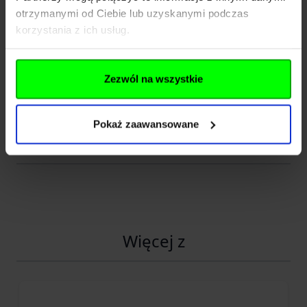
otrzymanymi od Ciebie lub uzyskanymi podczas
Dane techniczne
korzystania z ich usług.
Kod SKU
KOL.136-844
Zezwól na wszystkie
EAN
610953212339
Pokaż zaawansowane
Pliki do pobrania
Więcej z