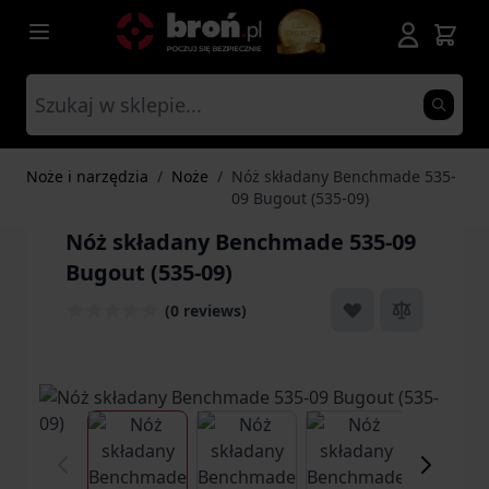
Przejdź do treści
Noże i narzędzia
/
Noże
/
Nóż składany Benchmade 535-
09 Bugout (535-09)
Nóż składany Benchmade 535-09
Bugout (535-09)
(0 reviews)
View larger image
View larger image
View larger ima
Vi