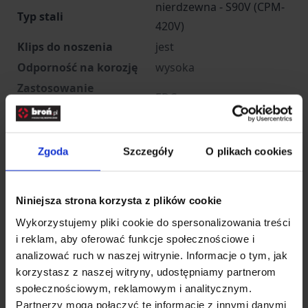
nierdzewna - S90V (CPM-
Typ stali
420V)
Klips do noszenia
jest
Odporność na korozję
wysoka
Zastosowanie
EDC
(przeznaczenie)
Długość całkowita [mm]
189
Długość głowni [mm]
82
Zgoda
Szczegóły
O plikach cookies
Długość po złożeniu
107
[mm]
Niniejsza strona korzysta z plików cookie
Grubość głowni [mm]
2,3
Wykorzystujemy pliki cookie do spersonalizowania treści
Masa [g]
71
i reklam, aby oferować funkcje społecznościowe i
Producent
Benchmade, USA
analizować ruch w naszej witrynie. Informacje o tym, jak
korzystasz z naszej witryny, udostępniamy partnerom
społecznościowym, reklamowym i analitycznym.
Rozwiń opis
Partnerzy mogą połączyć te informacje z innymi danymi