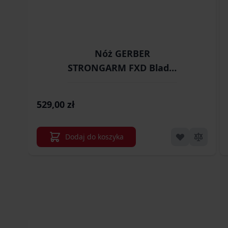
Nóż GERBER
STRONGARM FXD Blade,
BLK, SE (31-003648)
529,00 zł
Dodaj do koszyka