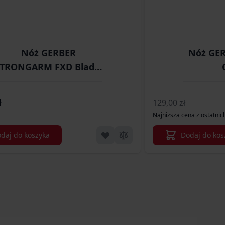
Nóż GERBER
Nóż GE
TRONGARM FXD Blade,
BLK, FE (31-003654)
ł
129,00 zł
Najniższa cena z ostatnich
daj do koszyka
Dodaj do kos