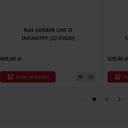
Nóż GERBER LMF II
INFANTRY (22-01629)
S
669,00 zł
529,00 z
Dodaj do koszyka
Do