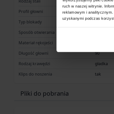
Rodzaj stali
420
ruch w naszej witrynie. Inf
Profil głowni
drop poin
reklamowym i analitycznym. 
uzyskanymi podczas korzysta
Typ blokady
liner lock
Sposób otwierania
kołek pod
Materiał rękojeści
tworzywo
Długość głowni
90
Rodzaj krawędzi
gładka
Klips do noszenia
tak
Pliki do pobrania