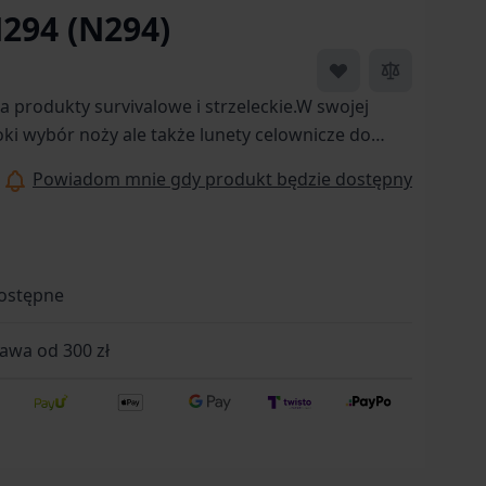
294 (N294)
 image
View larger image
View larger image
 produkty survivalowe i strzeleckie.W swojej
oki wybór noży ale także lunety celownicze do
rystyczne.Produkty te cechuje przystępna, niska
Powiadom mnie gdy produkt będzie dostępny
jakość produktów.
ostępne
wa od 300 zł