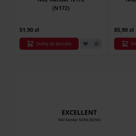
(N172)
51,90 zł
85,90 zł
Dodaj do koszyka
Do
EXCELLENT
Nóż Kandar N294 (N294)