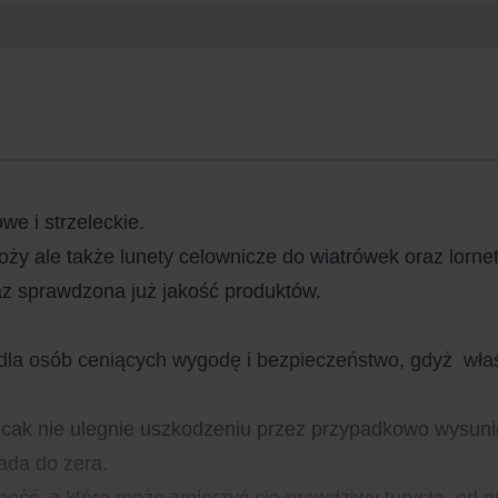
e i strzeleckie.
oży ale także lunety celownicze do wiatrówek oraz lornet
az sprawdzona już jakość produktów.
la osób ceniących wygodę i bezpieczeństwo, gdyż właś
ecak nie ulegnie uszkodzeniu przez przypadkowo wysunię
ada do zera.
ść, z którą może zmierzyć się prawdziwy turysta, od pr