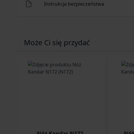
Instrukcja bezpieczeństwa
Może Ci się przydać
Navigating through the elements of the carousel is p
Press to skip carousel
Nóż Kandar N172
Nóż