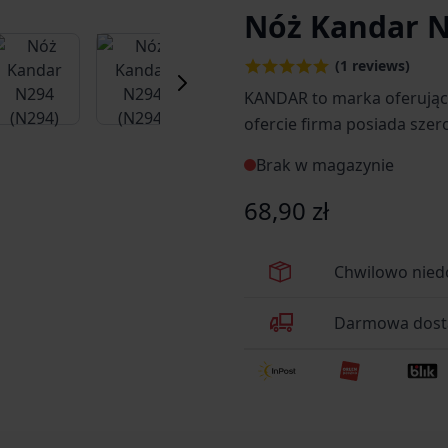
Nóż Kandar N
er image
View larger image
View larger image
View larger image
View larger
(1 reviews)
KANDAR to marka oferująca
ofercie firma posiada szer
wiatrówek oraz lornetki tu
Brak w magazynie
cena oraz sprawdzona już 
68,90 zł
Chwilowo nied
Darmowa dosta