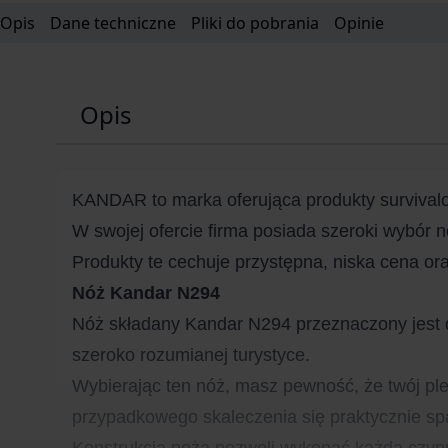
Opis
Dane techniczne
Pliki do pobrania
Opinie
Opis
KANDAR to marka oferująca produkty survivalow
W swojej ofercie firma posiada szeroki wybór n
Produkty te cechuje przystępna, niska cena or
Nóż Kandar N294
Nóż składany Kandar N294 przeznaczony jest d
szeroko rozumianej turystyce.
Wybierając ten nóż, masz pewność, że twój pl
przypadkowego skaleczenia się praktycznie sp
Konstrukcja noża pozwoli wykonać każdą czynno