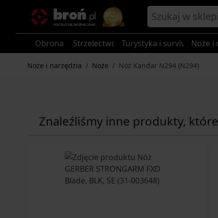
Przejdź do treści
Obrona
Strzelectwo
Turystyka i survival
Noże i 
Noże i narzędzia
/
Noże
/
Nóż Kandar N294 (N294)
Znaleźliśmy inne produkty, któr
Navigating through the elements of the carousel is p
Press to skip carousel
Press to go to carousel navigation