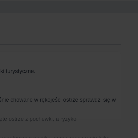
ki turystyczne.
nie chowane w rękojeści ostrze sprawdzi się w
te ostrze z pochewki, a ryzyko
zygotowania posiłku, przez zaostrzenie kijka