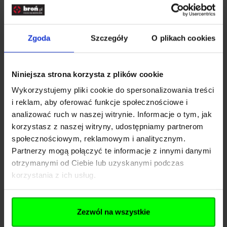
Ten produkt może pomóc użytkownikowi w
Zgoda
Szczegóły
O plikach cookies
sytuacjach awaryjnych, umożliwiając mu łatwe i
szybkie otwarcie pasów bezpieczeństwa, rozbicie
szyb, wyjście z pojazdu lub budynku oraz
Niniejsza strona korzysta z plików cookie
przyciągnięcie uwagi ratowników za pomocą
Wykorzystujemy pliki cookie do spersonalizowania treści
i reklam, aby oferować funkcje społecznościowe i
sygnału alarmowego. Narzędzie to może również
analizować ruch w naszej witrynie. Informacje o tym, jak
być użyte do różnych zadań, takich jak otwieranie
korzystasz z naszej witryny, udostępniamy partnerom
puszek czy naprawa sprzętu.
społecznościowym, reklamowym i analitycznym.
Zalety tego produktu to jego wielofunkcyjność,
Partnerzy mogą połączyć te informacje z innymi danymi
otrzymanymi od Ciebie lub uzyskanymi podczas
łatwość użycia i przenoszenia, solidna konstrukcja
korzystania z ich usług.
wykonana z trwałych materiałów, a także
dodatkowe funkcje takie jak latarka LED, klips
Zezwól na wszystkie
umożliwiający przymocowanie narzędzia do