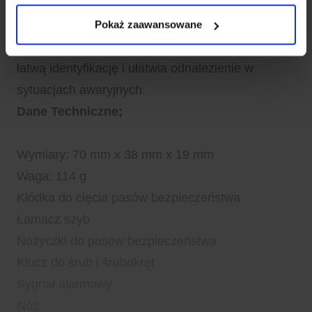
ubrania lub kluczy oraz możliwość dopasowania
rozmiaru klucza do śrub różnych rozmiarów.
Pokaż zaawansowane
Ponadto, czerwony kolor narzędzia zapewnia
łatwą identyfikację i ułatwia odnalezienie w
sytuacjach awaryjnych.
Dane Techniczne;
Wymiary: 70 mm x 38 mm x 19 mm
Waga: 114 g
Kłódka do cięcia pasów bezpieczeństwa
Łamacz szyb
Nożyczki do pasów bezpieczeństwa
Klucz do śrub i śrubokręt
Sygnał alarmowy
Nóż