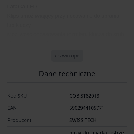
Latarka LED
Klips umożliwiający przymocowanie do ubrania
lub kluczy
Możliwość dopasowania rozmiaru klucza do śrub
różnych rozmiarów
Czerwony kolor narzędzia dla łatwej identyfikacji
Rozwiń opis
w sytuacjach awaryjnych.
Dane techniczne
Kod SKU
CQB.ST82013
EAN
5902944105771
Producent
SWISS TECH
nożyczki, miarka, ostrze