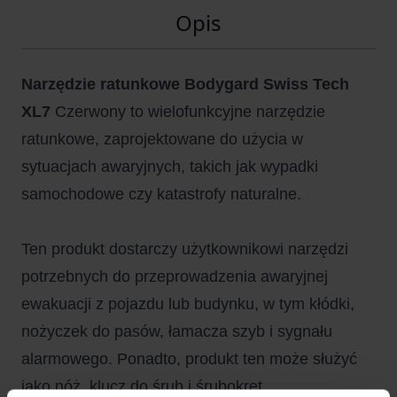
Opis
Narzędzie ratunkowe Bodygard Swiss Tech
XL7
Czerwony to wielofunkcyjne narzędzie
ratunkowe, zaprojektowane do użycia w
sytuacjach awaryjnych, takich jak wypadki
samochodowe czy katastrofy naturalne.
Ten produkt dostarczy użytkownikowi narzędzi
potrzebnych do przeprowadzenia awaryjnej
ewakuacji z pojazdu lub budynku, w tym kłódki,
nożyczek do pasów, łamacza szyb i sygnału
alarmowego. Ponadto, produkt ten może służyć
jako nóż, klucz do śrub i śrubokręt.