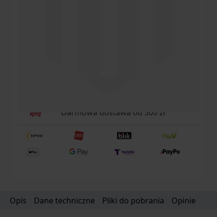
Brak w
Powiadom mnie gdy produkt
magazynie
będzie dostępny
69,00 zł
Chwilowo niedostępne
Darmowa dostawa od 300 zł
Opis
Dane techniczne
Pliki do pobrania
Opinie