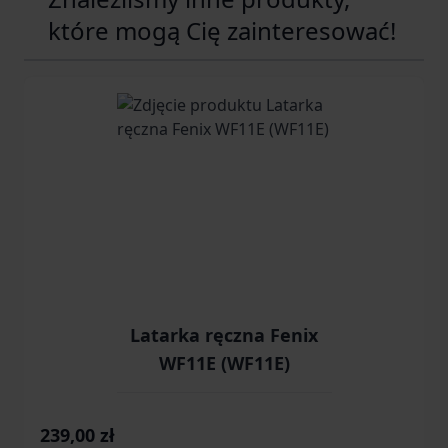
które mogą Cię zainteresować!
Navigating through the elements of the carousel is possib
Press to skip carousel
Press to go to carousel navigation
Latarka ręczna Fenix
WF11E (WF11E)
239,00 zł