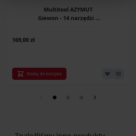
Multitool AZYMUT
Giewon - 14 narzędzi +
kabura do pasa (H2038)
169,00 zł
Dodaj do koszyka
Znaleźliśmy inne produkty,