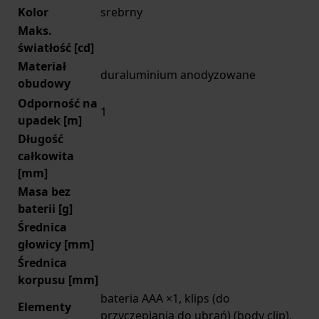
Kolor
srebrny
Maks.
światłość [cd]
Materiał
duraluminium anodyzowane
obudowy
Odporność na
1
upadek [m]
Długość
całkowita
[mm]
Masa bez
baterii [g]
Średnica
głowicy [mm]
Średnica
korpusu [mm]
bateria AAA ×1, klips (do
Elementy
przyczepiania do ubrań) (body clip),