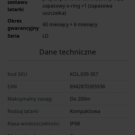
zestawu
zapasowy o-ring ×1 (zapasowa
latarki
uszczelka)
Okres
60 miesięcy + 6 miesięcy
gwarancyjny
Seria
LD
Dane techniczne
Kod SKU
KOL.039-357
EAN
6942870305936
Maksymalny zasięg
Do 200m
Rodzaj latarki
Kompaktowa
Klasa wodoszczelności
IP68