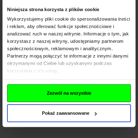
Pliki do pobrania
Niniejsza strona korzysta z plików cookie
Wykorzystujemy pliki cookie do spersonalizowania treści
i reklam, aby oferować funkcje społecznościowe i
analizować ruch w naszej witrynie. Informacje o tym, jak
korzystasz z naszej witryny, udostępniamy partnerom
społecznościowym, reklamowym i analitycznym.
Może Ci się przydać
Partnerzy mogą połączyć te informacje z innymi danymi
otrzymanymi od Ciebie lub uzyskanymi podczas
Navigating through the elements of the carousel is possib
Press to skip carousel
Press to go to carousel navigation
korzystania z ich usług.
Zezwól na wszystkie
Pokaż zaawansowane