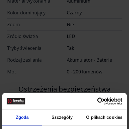
Materiał wykonania
Aluminium
Kolor dominujący
Czarny
Zoom
Nie
Źródło światła
LED
Tryby świecenia
Tak
Rodzaj zasilania
Akumulator - Baterie
Moc
0 - 200 lumenów
Ostrzeżenia bezpieczeństwa
Piktogramy
Zgoda
Szczegóły
O plikach cookies