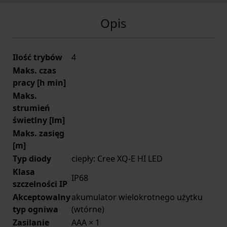
Opis
Ilość trybów
4
Maks. czas
pracy [h min]
Maks.
strumień
świetlny [lm]
Maks. zasięg
[m]
Typ diody
ciepły: Cree XQ-E HI LED
Klasa
IP68
szczelności IP
Akceptowalny
akumulator wielokrotnego użytku
typ ogniwa
(wtórne)
Zasilanie
AAA × 1