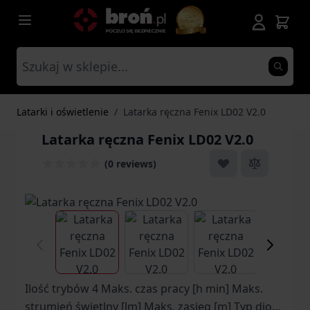
Przejdź do treści
Latarki i oświetlenie
/
Latarka ręczna Fenix LD02 V2.0
Latarka ręczna Fenix LD02 V2.0
(0 reviews)
View larger image
View larger image
View larger ima
Vi
Ilość trybów 4 Maks. czas pracy [h min] Maks.
strumień świetlny [lm] Maks. zasięg [m] Typ diody