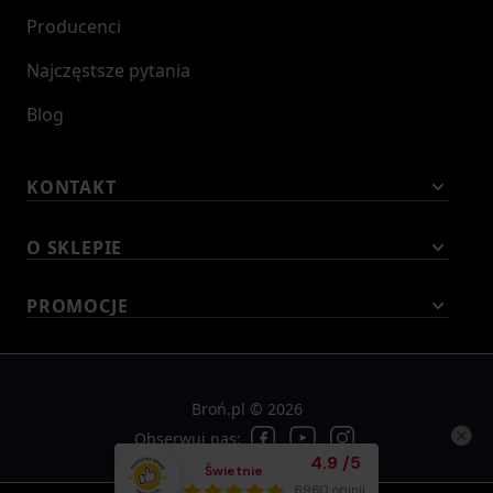
Producenci
Najczęstsze pytania
Blog
KONTAKT
O SKLEPIE
PROMOCJE
Broń.pl © 2026
Obserwuj nas:
Średnia ocena klient
4.9
/
5
Świetnie
Łącznie opinii:
6960 opinii