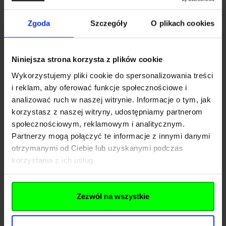
codziennym użytkowaniu. Funkcja opóźnionego wyłączenia
sprawia, że świetnie pełni rolę lampki nocnej dla dzieci i
Zgoda
Szczegóły
O plikach cookies
dorosłych. To również świetny kompan do Twojego zestawu
biwakowego.
Niniejsza strona korzysta z plików cookie
Wykorzystujemy pliki cookie do spersonalizowania treści
Zasilanie masz zawsze pod ręką. W komplecie otrzymujesz
i reklam, aby oferować funkcje społecznościowe i
akumulator ARB-LP1900, a gdy chcesz skorzystać z „plan B”,
analizować ruch w naszej witrynie. Informacje o tym, jak
możesz sięgnąć po trzy baterie AAA. Standardowy port USB-
korzystasz z naszej witryny, udostępniamy partnerom
społecznościowym, reklamowym i analitycznym.
C przyspiesza ładowanie, a wskaźnik poziomu energii i
Partnerzy mogą połączyć te informacje z innymi danymi
ostrzeżenie o niskim napięciu pomagają zaplanować wieczór
otrzymanymi od Ciebie lub uzyskanymi podczas
bez niespodzianek. Magnetyczna podstawa i pętla do
korzystania z ich usług.
zawieszania dają pełną swobodę montażu — od maski auta, po
stelaż namiotu.
Rozwiń opis
Zezwól na wszystkie
Trwała, odporna na pył i zachlapania (IP65), lekka i
Dane techniczne