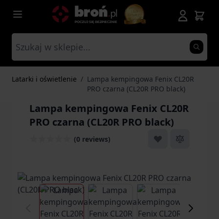
Przejdź do treści
Latarki i oświetlenie
/
Lampa kempingowa Fenix CL20R
PRO czarna (CL20R PRO black)
Lampa kempingowa Fenix CL20R
PRO czarna (CL20R PRO black)
(0 reviews)
View larger image
View larger image
View larger ima
Vi