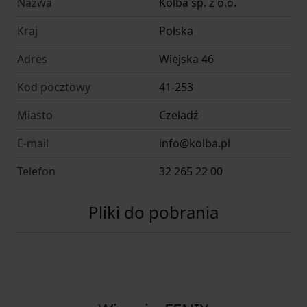
wyłącznik
jest
Nazwa
Kolba sp. z o.o.
urządzenia
Kraj
Polska
24x RGB: Everlight 2020, 27x biały:
Typ diody
Adres
Wiejska 46
Everlight 2835
Kolor
biały, czarny
Kod pocztowy
41-253
Kolor
Miasto
biały
Czeladź
dominujący
E-mail
info@kolba.pl
Kolor
czarny
uzupełniający
Telefon
32 265 22 00
Materiał
wysokiej jakości tworzywo sztuczne
obudowy
Pliki do pobrania
Zakres
temperatury
od 3 700 do 4 200
barwowej – tryb
rozproszony [K]