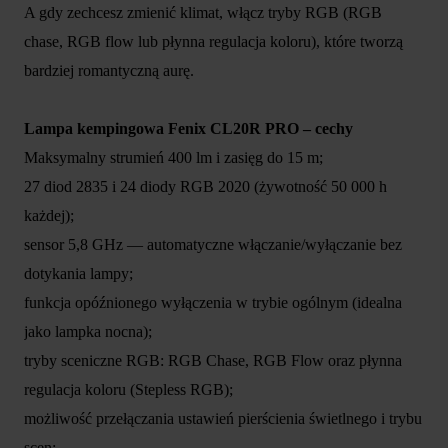
A gdy zechcesz zmienić klimat, włącz tryby RGB (RGB
chase, RGB flow lub płynna regulacja koloru), które tworzą
bardziej romantyczną aurę.
Lampa kempingowa Fenix CL20R PRO – cechy
Maksymalny strumień 400 lm i zasięg do 15 m;
27 diod 2835 i 24 diody RGB 2020 (żywotność 50 000 h
każdej);
sensor 5,8 GHz — automatyczne włączanie/wyłączanie bez
dotykania lampy;
funkcja opóźnionego wyłączenia w trybie ogólnym (idealna
jako lampka nocna);
tryby sceniczne RGB: RGB Chase, RGB Flow oraz płynna
regulacja koloru (Stepless RGB);
możliwość przełączania ustawień pierścienia świetlnego i trybu
scen;