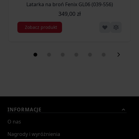
(Li‑Po), bateria, port USB-C
Latarka na broń Fenix GL06 (039-556)
akumulator ARB-LP1900, kabel USB-C,
349,00 zł
Elementy
instrukcja producenta, karta gwarancyjna
Zobacz produkt
zestawu latarki
producenta, zapasowy o-ring ×1 (zapasowa
uszczelka)
Okres
5 lat producenta
gwarancyjny
Producent
Fenixlight Limited, Chiny
Seria
CL
INFORMACJE
O nas
Nagrody i wyróżnienia