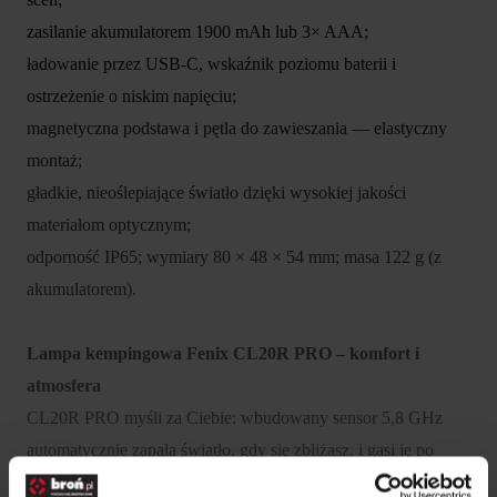
zasilanie akumulatorem 1900 mAh lub 3× AAA;
ładowanie przez USB-C, wskaźnik poziomu baterii i
ostrzeżenie o niskim napięciu;
magnetyczna podstawa i pętla do zawieszania — elastyczny
montaż;
gładkie, nieoślepiające światło dzięki wysokiej jakości
materiałom optycznym;
odporność IP65; wymiary 80 × 48 × 54 mm; masa 122 g (z
akumulatorem).
Lampa kempingowa Fenix CL20R PRO – komfort i
atmosfera
CL20R PRO myśli za Ciebie: wbudowany sensor 5,8 GHz
automatycznie zapala światło, gdy się zbliżasz, i gasi je po
odejściu — to realna oszczędność energii i wygoda w