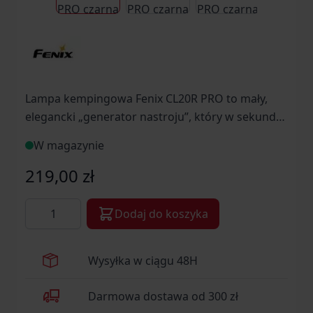
Lampa kempingowa Fenix CL20R PRO to mały,
elegancki „generator nastroju”, który w sekundę
wypełni namiot, altanę czy salon miłym, ciepłym
W magazynie
światłem.
219,00 zł
Ilość
Dodaj do koszyka
Wysyłka w ciągu 48H
Darmowa dostawa od 300 zł