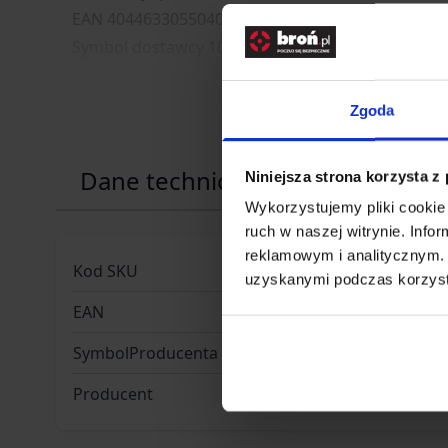
EAN 4044633055040
Symbol dostawcy 10901A
Zgoda
Dane techniczne
Niniejsza strona korzysta z
Wykorzystujemy pliki cookie 
ruch w naszej witrynie. Inf
reklamowym i analitycznym. 
Kod SKU
KOL.082-
uzyskanymi podczas korzysta
EAN
40446330
SymbolProducenta
10901A
Producent
MFH