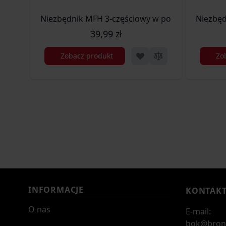
Niezbędnik MFH 3-częściowy w pokrowcu (33583
Niezbęd
39,99 zł
Zobacz produkt
Zo
INFORMACJE
KONTAK
O nas
E-mail:
bok@bron