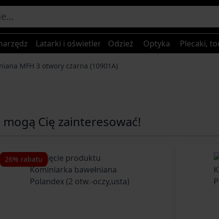
narzędzia
Latarki i oświetlenie
Odzież
Optyka
Plecaki, to
niana MFH 3 otwory czarna (10901A)
e mogą Cię zainteresować!
ossible using the tab key. You can skip the carousel or go s
26% rabatu