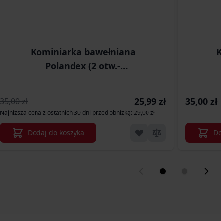
Kominiarka bawełniana
K
Polandex (2 otw.-
oczy,usta)
Cena promocyjna
25,99 zł
35,00 zł
35,00 zł
Najniższa cena z ostatnich 30 dni przed obniżką: 29,00 zł
Dodaj do koszyka
Do