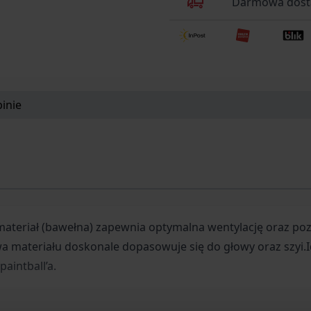
Darmowa dosta
inie
 materiał (bawełna) zapewnia optymalna wentylację oraz p
 materiału doskonale dopasowuje się do głowy oraz szyi.Id
aintball’a.