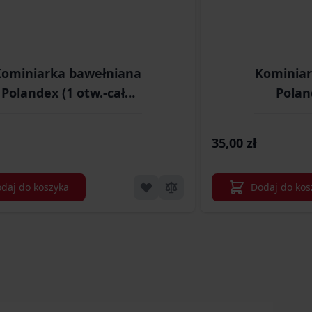
ominiarka bawełniana
Kominiar
Polandex (1 otw.-cała
Polan
twarz)
oc
35,00 zł
daj do koszyka
Dodaj do kos