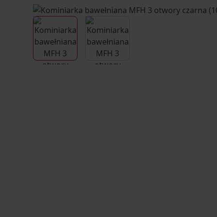
View larger image
View larger image