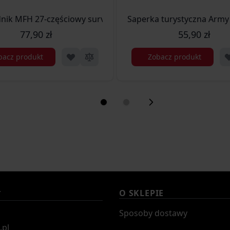
)
nik MFH 27-częściowy survivalowy w pudełku (27112)
Saperka turystyczna Army
77,90 zł
55,90 zł
bacz produkt
Zobacz produkt
O SKLEPIE
T
Sposoby dostawy
.pl