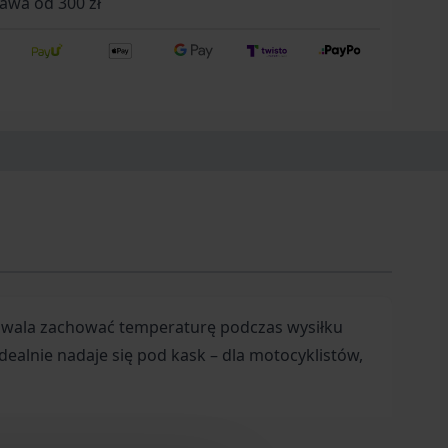
wa od 300 zł
ozwala zachować temperaturę podczas wysiłku
ealnie nadaje się pod kask – dla motocyklistów,