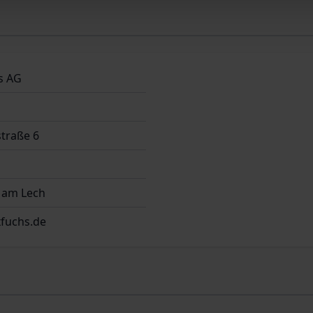
s AG
straße 6
 am Lech
fuchs.de