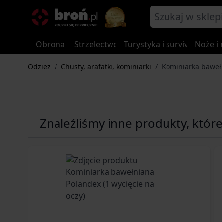
Przejdź do treści
Obrona
Strzelectwo
Turystyka i survival
Noże i 
Odzież
/
Chusty, arafatki, kominiarki
/
Kominiarka baweł
Znaleźliśmy inne produkty, któr
Navigating through the elements of the carousel is p
Press to skip carousel
Press to go to carousel navigation