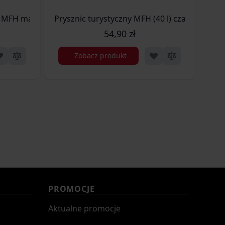
 MFH mała w etui (27034)
Prysznic turystyczny MFH (40 l) czarny (37623
Nie
54,90 zł
Zobacz produkt
PROMOCJE
Aktualne promocje