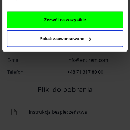
Helikon Polska
Kraj
Polska
Zezwól na wszystkie
Adres
Radomska 34
Kod pocztowy
54-032
Pokaż zaawansowane
Miasto
Wrocław
E-mail
info@entirem.com
Telefon
+48 71 317 80 00
Pliki do pobrania
Instrukcja bezpieczeństwa