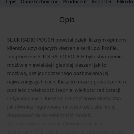
Opis
Dane techniczne
Producent
Importer
Pliki d
Opis
SLICK RADIO POUCH powstał dzięki licznym opiniom
klientów użytkujących kieszenie serii Low Profile.
Ideą kieszeni SLICK RADIO POUCH było stworzenie
możliwie niewielkiej i gładkiej kieszeni jak to
możliwe, bez jednoczesnego pozbawiania jej
najważniejszych cech. Kieszeń może z powodzeniem
pomieścić większość średniej wielkości radiostacji
indywidualnych. Kieszeń jest częściowo elastyczna
jak również regulowana na wysokość, aby lepiej
dopasować się do większości modeli.
Zaprojektowana została głównie z myślą o
działaniach CQB, gdzie posiadanie gładkiego sprzętu