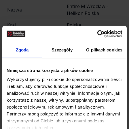
Entire M Wrocław -
Nazwa
Helikon Polska
Kraj
Polska
Adres
Radomska 34
Kod pocztowy
54-032
Zgoda
Szczegóły
O plikach cookies
Miasto
Wrocław
Niniejsza strona korzysta z plików cookie
E-mail
info@entirem.com
Wykorzystujemy pliki cookie do spersonalizowania treści
Telefon
+48 71 317 80 00
i reklam, aby oferować funkcje społecznościowe i
analizować ruch w naszej witrynie. Informacje o tym, jak
Importer
korzystasz z naszej witryny, udostępniamy partnerom
społecznościowym, reklamowym i analitycznym.
Partnerzy mogą połączyć te informacje z innymi danymi
otrzymanymi od Ciebie lub uzyskanymi podczas
Entire M Wrocław -
Nazwa
korzystania z ich usług.