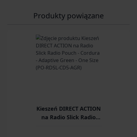
Produkty powiązane
Navigating through the elements of the carousel is possib
Press to skip carousel
Press to go to carousel navigation
Kieszeń DIRECT ACTION
na Radio Slick Radio
Pouch - Cordura -
Adaptive Green - One