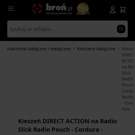
Przejdź do treści
Kieszenie taktyczne i medyczne
/
Kieszene taktyczne
/
Kiesz
DIREC
ACTI
na Ra
Slick
Radio
Pouch 
Cordur
Multi
- One
Size
Kieszeń DIRECT ACTION na Radio
Slick Radio Pouch - Cordura -