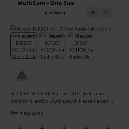
MultiCam - One Size
(0 reviews)
View larger image
View larger image
View larger image
SLICK RADIO POUCH powstał dzięki licznym
opiniom klientów użytkujących kieszenie serii
Low Profile. Ideą kieszeni SLICK RADIO POUCH
W magazynie
było stworzenie możliwie niewielkiej i gładkiej
kieszeni jak to możliwe, bez jednoczesnego