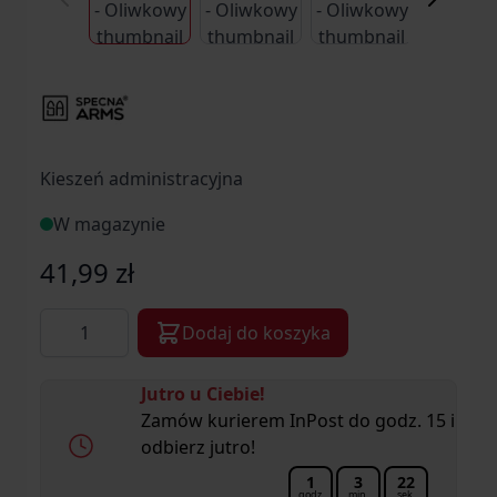
Kieszeń administracyjna
W magazynie
41,99 zł
Ilość
Dodaj do koszyka
Jutro u Ciebie!
Zamów kurierem InPost do godz. 15 i
odbierz jutro!
1
3
22
godz.
min.
sek.