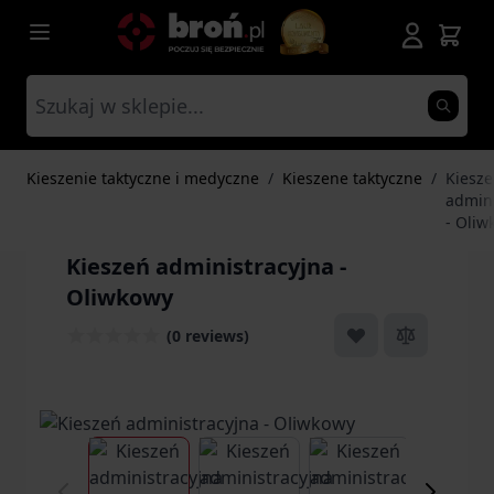
Przejdź do treści
Kieszenie taktyczne i medyczne
/
Kieszene taktyczne
/
Kiesz
admini
- Oliw
Kieszeń administracyjna -
Oliwkowy
(0 reviews)
View larger image
View larger image
View larger ima
Vi