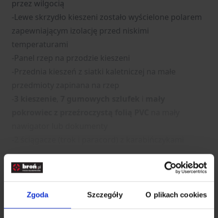
przez wilgocią
-Lewe skrzydło kieszeni zostało wyścielone polarem
zapewniającym izolację przed niskimi
temperaturami
-Panel rzep na przodzie kieszeni
-Przednia kieszeń z siatki kaletniczej na małe
przedmioty zapinana na rzep
-
3 kieszenie
,
7 gumowych szlufek
i
mały
pokrowiec z przeźroczystą folią PVC
na mały
nawigator lub dokumenty
-2 ściągacze (trok i paracord) z karabińczykami
Rozwiń opis
Zgoda
Szczegóły
O plikach cookies
Dane techniczne