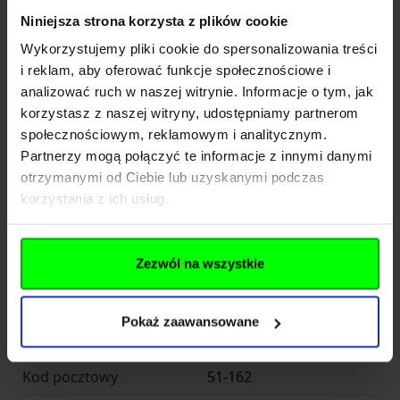
Niniejsza strona korzysta z plików cookie
Wykorzystujemy pliki cookie do spersonalizowania treści
Kod SKU
GF.SPE-19-034437
i reklam, aby oferować funkcje społecznościowe i
EAN
5902543985316
analizować ruch w naszej witrynie. Informacje o tym, jak
korzystasz z naszej witryny, udostępniamy partnerom
Producent
SPECNA ARMS
społecznościowym, reklamowym i analitycznym.
Partnerzy mogą połączyć te informacje z innymi danymi
Producent
otrzymanymi od Ciebie lub uzyskanymi podczas
korzystania z ich usług.
SPE-GF CORP Sp. Z o.o.
Nazwa
Zezwól na wszystkie
Sp.k.
Kraj
Polska
Pokaż zaawansowane
Adres
ul. Jana Długosza 42-46
Kod pocztowy
51-162