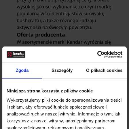
wysokiej jakości wykonania, co czyni markę
popularną wśród entuzjastów survivalu,
bushcraftu, a także różnego rodzaju
aktywności na świeżym powietrzu.
Oferta producenta
W asortymencie marki Kandar wyróżnia się
przede wszystkim takie produkty, jak
chociażby:
Noże taktyczne
– w tym przede wszystkim
solidne i jakościowe modele typu full-tang,
Zgoda
Szczegóły
O plikach cookies
w których ostrze przechodzi przez
rękojeść, co czyni nóż bardziej
wytrzymałym i niezawodnym. Znajdują one
Niniejsza strona korzysta z plików cookie
swoje zastosowanie między innymi wśród
Wykorzystujemy pliki cookie do spersonalizowania treści
miłośników survivalu i ogólnie pojętych
i reklam, aby oferować funkcje społecznościowe i
aktywności outdoorowych.
analizować ruch w naszej witrynie. Informacje o tym, jak
Scyzoryki i multitoole
– a więc wyjątkowo
korzystasz z naszej witryny, udostępniamy partnerom
funkcjonalne, a zarazem kompaktowe
społecznościowym, reklamowym i analitycznym.