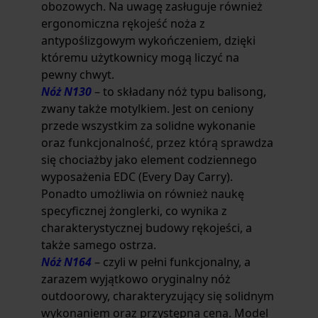
obozowych. Na uwagę zasługuje również
ergonomiczna rękojeść noża z
antypoślizgowym wykończeniem, dzięki
któremu użytkownicy mogą liczyć na
pewny chwyt.
Nóż N130
– to składany nóż typu balisong,
zwany także motylkiem. Jest on ceniony
przede wszystkim za solidne wykonanie
oraz funkcjonalność, przez którą sprawdza
się chociażby jako element codziennego
wyposażenia EDC (Every Day Carry).
Ponadto umożliwia on również naukę
specyficznej żonglerki, co wynika z
charakterystycznej budowy rękojeści, a
także samego ostrza.
Nóż N164
– czyli w pełni funkcjonalny, a
zarazem wyjątkowo oryginalny nóż
outdoorowy, charakteryzujący się solidnym
wykonaniem oraz przystępną ceną. Model