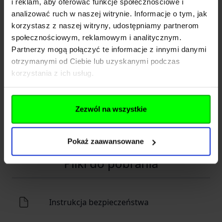
i reklam, aby oferować funkcje społecznościowe i
Nazwa
Helikon Polska
analizować ruch w naszej witrynie. Informacje o tym, jak
korzystasz z naszej witryny, udostępniamy partnerom
Kraj
Polska
społecznościowym, reklamowym i analitycznym.
Partnerzy mogą połączyć te informacje z innymi danymi
Adres
Radomska 34
otrzymanymi od Ciebie lub uzyskanymi podczas
Kod pocztowy
54-032
korzystania z ich usług.
Miasto
Wrocław
Zezwól na wszystkie
E-mail
info@entirem.com
Telefon
+48 71 317 80 00
Pokaż zaawansowane
Pliki do pobrania
Instrukcja bezpieczeństwa