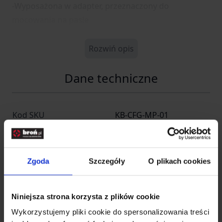
-Wyposażona w adapter, przeznaczony do
mocowania na pasie
Rozwiń opis
Dane techniczne
Kod SKU
KB-CFG-MP-01
EAN
5902944119501
Producent
HELIKON-TEX
Zgoda
Szczegóły
O plikach cookies
Producent
Niniejsza strona korzysta z plików cookie
Wykorzystujemy pliki cookie do spersonalizowania treści
Entire M Wrocław -