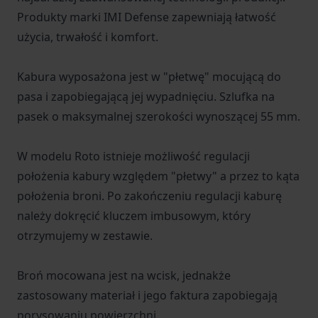
Waga: 120g Pasuje do: Sig Sauer P226 (9mm / .40
Produkty marki IMI Defense zapewniają łatwość
/ .357), P226 Tactical Operations (Tacops)
użycia, trwałość i komfort.
Wyprodukowano w Izraelu.
Kabura wyposażona jest w "płetwę" mocującą do
pasa i zapobiegającą jej wypadnięciu. Szlufka na
pasek o maksymalnej szerokości wynoszącej 55 mm.
W modelu Roto istnieje możliwość regulacji
położenia kabury względem "płetwy" a przez to kąta
położenia broni. Po zakończeniu regulacji kaburę
należy dokręcić kluczem imbusowym, który
otrzymujemy w zestawie.
Broń mocowana jest na wcisk, jednakże
zastosowany materiał i jego faktura zapobiegają
porysowaniu powierzchni.