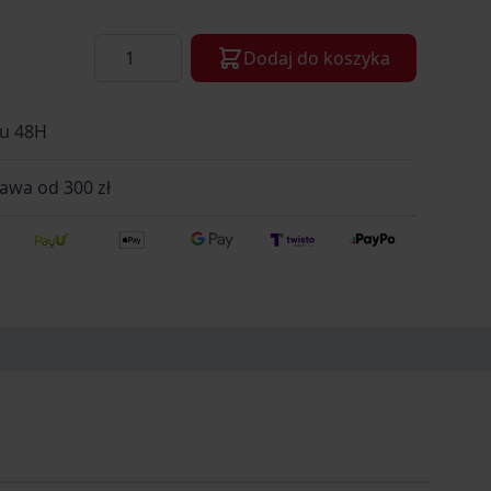
Ilość
Dodaj do koszyka
gu 48H
wa od 300 zł