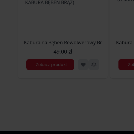
Kabura na Bęben Rewolwerowy Brązowa (K/GU
Kabura 
49,00 zł
Zobacz produkt
Zo