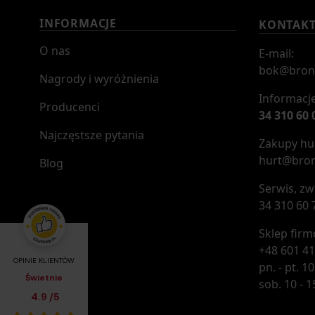
INFORMACJE
KONTAK
O nas
E-mail:
bok@bron
Nagrody i wyróżnienia
Informacje
Producenci
34 310 60 
Najczęstsze pytania
Zakupy hur
hurt@bron
Blog
Serwis, zw
34 310 60 
Sklep fir
+48 601 41
OPINIE KLIENTÓW
pn. - pt. 10
Świetnie
sob. 10 - 1
Średnia ocena klientów:
4.9
/
5