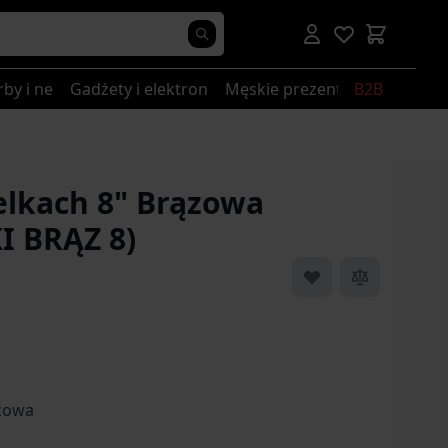
rby i nerki
Gadżety i elektronika
Męskie prezenty
B2B
elkach 8" Brązowa
I BRĄZ 8)
ązowa