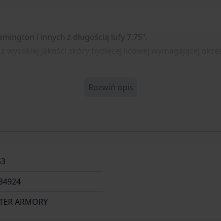
mington i innych z długością lufy 7,75".
 z wysokiej jakości skóry bydlęcej licowej wymagającej okr
Rozwiń opis
53
34924
TER ARMORY