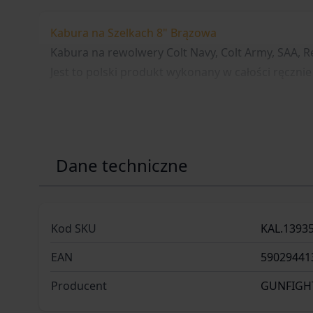
Kabura na Szelkach 8" Brązowa
Kabura na rewolwery Colt Navy, Colt Army, SAA, Re
Jest to polski produkt wykonany w całości ręcznie
Dane techniczne
Kod SKU
KAL.1393
EAN
59029441
Producent
GUNFIGH