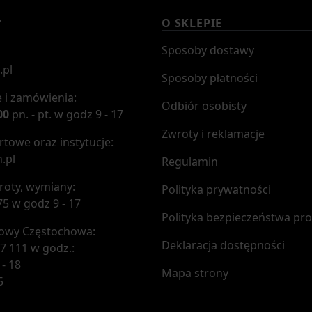
O SKLEPIE
T
Sposoby dostawy
.pl
Sposoby płatności
 i zamówienia:
Odbiór osobisty
00
pn. - pt. w godz 9 - 17
Zwroty i reklamacje
towe oraz instytucje:
.pl
Regulamin
roty, wymiany:
Polityka prywatności
75 w godz 9 - 17
Polityka bezpieczeństwa pr
mowy Częstochowa:
Deklaracja dostępności
7 111 w godz.:
 - 18
Mapa strony
5