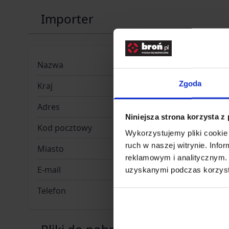
Importer
Nazwa
INFINITY 
Zgoda
Kraj
Polska
Adres
Jana Dług
Niniejsza strona korzysta z
Kod pocztowy
51-162
Wykorzystujemy pliki cookie 
ruch w naszej witrynie. Inf
Miasto
Wrocław
reklamowym i analitycznym. 
E-mail
b2b@gfco
uzyskanymi podczas korzysta
Telefon
+48 71 77