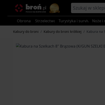
Przejdź do treści
Obrona
Strzelectwo
Turystyka i survival
Noże i 
Kabury do broni
/
Kabury do broni krótkiej
/
Kabura na 