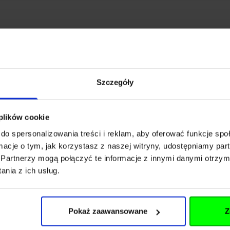
FUND Sp z o. o. SK
Szczegóły
osza 42-46
 plików cookie
do spersonalizowania treści i reklam, aby oferować funkcje sp
ormacje o tym, jak korzystasz z naszej witryny, udostępniamy p
Partnerzy mogą połączyć te informacje z innymi danymi otrzym
rp.pl
nia z ich usług.
8 81 12
Pokaż zaawansowane
Z