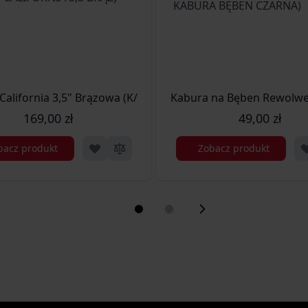
N KABURA BĘBEN BRĄZ)
California 3,5" Brązowa (K/GUN CALIFORNIA 3,5 BRĄZ)
Kabura na Bęben Rewolw
169,00 zł
49,00 zł
bacz produkt
Zobacz produkt