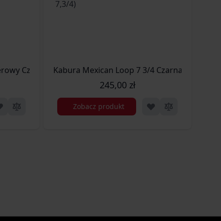
erowy Czarna (K/GUN KABURA BĘBEN CZARNA)
Kabura Mexican Loop 7 3/4 Czarna (K/GUN KA
Kab
245,00 zł
Zobacz produkt