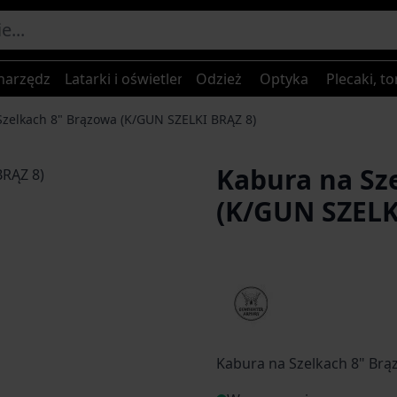
narzędzia
Latarki i oświetlenie
Odzież
Optyka
Plecaki, to
Szelkach 8" Brązowa (K/GUN SZELKI BRĄZ 8)
Kabura na Sz
(K/GUN SZELK
Kabura na Szelkach 8" Br