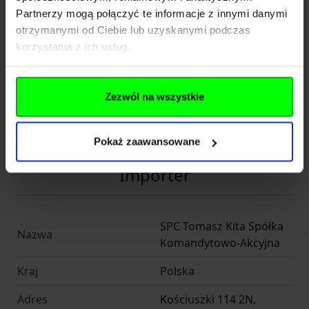
Partnerzy mogą połączyć te informacje z innymi danymi
Dane techniczne
otrzymanymi od Ciebie lub uzyskanymi podczas
korzystania z ich usług.
Kod SKU
SP.17285
Zezwól na wszystkie
EAN
1000000172850
Producent
IMI DEFENSE
Pokaż zaawansowane
Importer
SPC Tomasz Kita Spółka
Nazwa
Komandytowo-Akcyjna
Kraj
Polska
Adres
Kościuszki 114 2N,