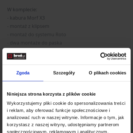
W komplecie:
- kabura Morf X3
- montaż z klipsem
- montaż do systemu Roto
- dwa montaże do paska
- sześć pinów
- klucz imbusowy
Zgoda
Szczegóły
O plikach cookies
Dane techniczne:
- masa kabury bez montaży: 58 g
- wymiary: 11 x 5.5 x 15 cm
Niniejsza strona korzysta z plików cookie
- kolor: czarny
Wykorzystujemy pliki cookie do spersonalizowania treści
i reklam, aby oferować funkcje społecznościowe i
analizować ruch w naszej witrynie. Informacje o tym, jak
korzystasz z naszej witryny, udostępniamy partnerom
Rozwiń opis
społecznościowym, reklamowym i analitycznym.