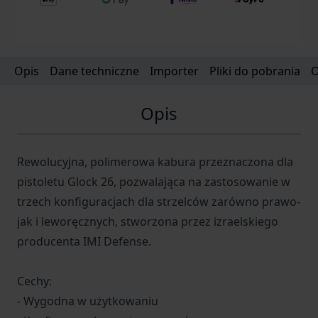
systemu użytkowania - Przeznaczona dla prawo-
jak i leworęcznych użytkowników - Gładka
wewnętrzna powierzchnia dla ochrony powłoki
pistoletu - Unikalny system przeziernika
Opis
Dane techniczne
Importer
Pliki do pobrania
O
pozwalający na ocenę obecności naboju w
komorze - Wyprodukowana w Izraelu W
Opis
komplecie: - kabura Morf X3 - montaż z klipsem -
montaż do systemu Roto - dwa montaże do
paska - sześć pinów - klucz imbusowy Dane
Rewolucyjna, polimerowa kabura przeznaczona dla
techniczne: - masa kabury bez montaży: 58 g -
pistoletu Glock 26, pozwalająca na zastosowanie w
wymiary: 11 x 5.5 x 15 cm - kolor: czarny
trzech konfiguracjach dla strzelców zarówno prawo-
jak i leworęcznych, stworzona przez izraelskiego
producenta IMI Defense.
Cechy:
- Wygodna w użytkowaniu