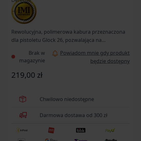
Rewolucyjna, polimerowa kabura przeznaczona
dla pistoletu Glock 26, pozwalająca na
zastosowanie w trzech konfiguracjach dla
Brak w
Powiadom mnie gdy produkt
strzelców zarówno prawo- jak i leworęcznych,
magazynie
będzie dostępny
stworzona przez izraelskiego producenta IMI
Defense. Cechy: - Wygodna w użytkowaniu -
219,00 zł
Konfigurowalna na trzy sposoby - Możliwa
adaptacja do systemu Roto, noszenia na
wewnętrznej oraz zewnętrznej stronie spodni -
Chwilowo niedostępne
Ochronny kanał dla przyrządów celowniczych -
Wykonana wytrzymałego polimeru - Regulacja
Darmowa dostawa od 300 zł
retencji za pomocą klucza imbusowego -
Zaprojektowana dla służb mundurowych,
odpowiednia dla każdego - Szybka zmiana