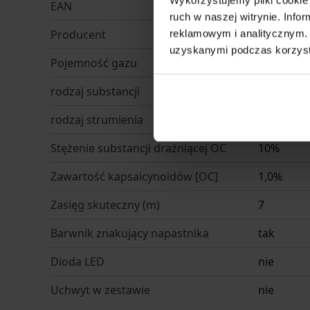
EAN
40008448
ruch w naszej witrynie. Inf
Producent
WALTHER
reklamowym i analitycznym. 
uzyskanymi podczas korzysta
Pojemność gazu
powyżej 1
rodzaj substancji
żel
rodzaj strumienia
punktow
Stężenie substancji drażniącej OC
10%
Zawartość kapsaicynoidów [OC]
1,0%
Zasięg skuteczny (m)
7
Barwnik znakujący napastnika
tak
Dioda LED
nie
Uchwyt w zestawie
nie