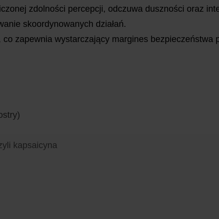
zonej zdolności percepcji, odczuwa duszności oraz int
owanie skoordynowanych działań.
, co zapewnia wystarczający margines bezpieczeństwa p
ostry)
zyli kapsaicyna