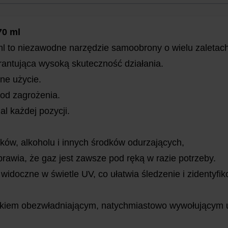
70 ml
l to niezawodne narzędzie samoobrony o wielu zaletach
antująca wysoką skuteczność działania.
ne użycie.
 od zagrożenia.
l każdej pozycji.
ów, alkoholu i innych środków odurzających,
rawia, że gaz jest zawsze pod ręką w razie potrzeby.
widoczne w świetle UV, co ułatwia śledzenie i zidentyf
kiem obezwładniającym, natychmiastowo wywołującym u n