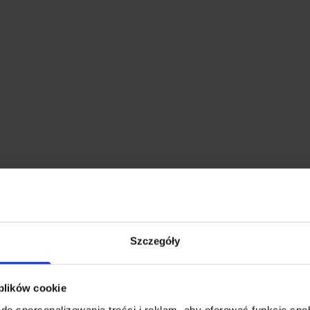
Rozwiń opis
Szczegóły
343
 plików cookie
do spersonalizowania treści i reklam, aby oferować funkcje sp