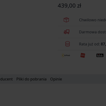
439,00 zł
Chwilowo nied
Darmowa dosta
Rata już od:
87,
oducent
Pliki do pobrania
Opinie