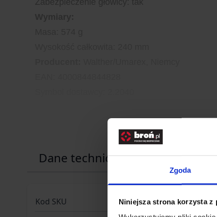
Zabezpieczenie głowicy: tak
Wymiary:
Masa: 574 g
Wysokość całkowita: 240 mm
Producent:
Walther/Umarex, Niemcy
EAN: 4000844844828
Symbol dostawcy: 2.2040
Dane techniczne
Zgoda
Kod SKU
KOL.125-
Niniejsza strona korzysta z
Wykorzystujemy pliki cookie 