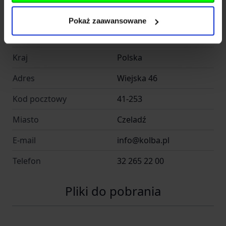
Pokaż zaawansowane
Nazwa
Kolba sp. z o.o.
Kraj
Polska
Adres
Wiejska 46
Kod pocztowy
41-253
Miasto
Czeladź
E-mail
info@kolba.pl
Telefon
32 265 22 00
Pliki do pobrania