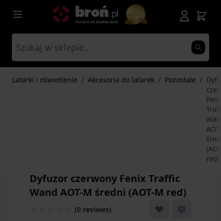
Przejdź do treści
Latarki i oświetlenie
/
Akcesoria do latarek
/
Pozostałe
/
Dyfu
cze
Feni
Traff
Wan
AOT
śred
(AO
red)
Dyfuzor czerwony Fenix Traffic
Wand AOT-M średni (AOT-M red)
(0 reviews)