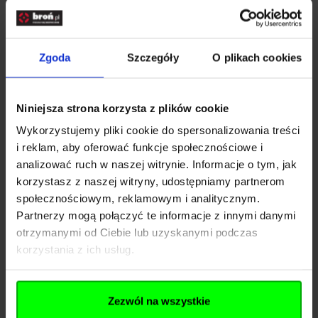
Producent Fenixlight Limited, Chiny
EAN;6942870320441
Symbol dostawcy AOT-M red
Zgoda
Szczegóły
O plikach cookies
Rozwiń opis
Niniejsza strona korzysta z plików cookie
Dane techniczne
Wykorzystujemy pliki cookie do spersonalizowania treści
i reklam, aby oferować funkcje społecznościowe i
analizować ruch w naszej witrynie. Informacje o tym, jak
korzystasz z naszej witryny, udostępniamy partnerom
Kod SKU
KOL.039-150
społecznościowym, reklamowym i analitycznym.
EAN
6942870320441
Partnerzy mogą połączyć te informacje z innymi danymi
otrzymanymi od Ciebie lub uzyskanymi podczas
SymbolProducenta
AOT-M red
korzystania z ich usług.
Producent
FENIX
Zezwól na wszystkie
Importer