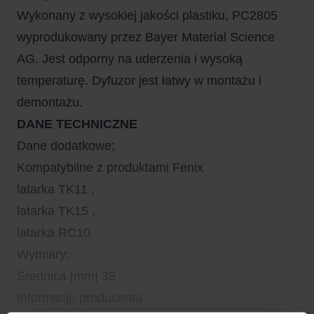
Wykonany z wysokiej jakości plastiku, PC2805
wyprodukowany przez Bayer Material Science
AG. Jest odporny na uderzenia i wysoką
temperaturę. Dyfuzor jest łatwy w montażu i
demontażu.
DANE TECHNICZNE
Dane dodatkowe;
Kompatybilne z produktami Fenix
latarka TK11 ,
latarka TK15 ,
latarka RC10
Wymiary;
Średnica [mm] 35
Informacje producenta