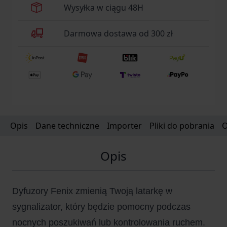
Wysyłka w ciągu 48H
Darmowa dostawa od 300 zł
Opis
Dane techniczne
Importer
Pliki do pobrania
O
Opis
Dyfuzory Fenix zmienią Twoją latarkę w
sygnalizator, który będzie pomocny podczas
nocnych poszukiwań lub kontrolowania ruchem.