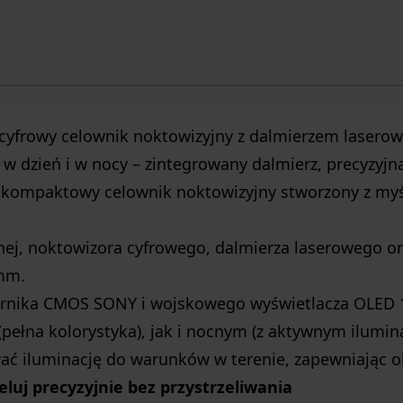
cyfrowy celownik noktowizyjny z dalmierzem lasero
 w dzień i w nocy – zintegrowany dalmierz, precyzyj
 kompaktowy celownik noktowizyjny stworzony z myś
nnej, noktowizora cyfrowego, dalmierza laserowego or
 mm.
rnika CMOS SONY i wojskowego wyświetlacza OLED 10
(pełna kolorystyka), jak i nocnym (z aktywnym ilumi
ć iluminację do warunków w terenie, zapewniając o
celuj precyzyjnie bez przystrzeliwania