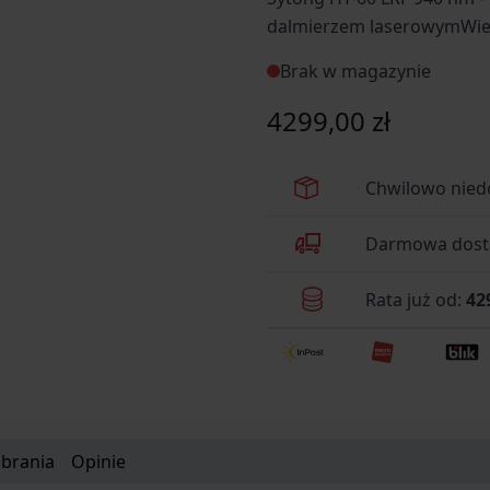
dalmierzem laserowymWielo
w nocy – zintegrowany dal
Brak w magazynie
wytrzymałość
4299,00 zł
Chwilowo nied
Darmowa dosta
Rata już od:
42
obrania
Opinie