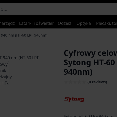
narzędzia
Latarki i oświetlenie
Odzież
Optyka
Plecaki, to
F 940 nm (HT-60 LRF 940nm)
Cyfrowy celo
Sytong HT-60
age
iew larger image
940nm)
(0 reviews)
Sytong HT-60 LRF 940 nm 