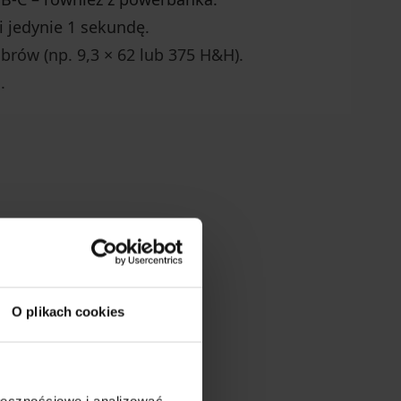
 jedynie 1 sekundę.
brów (np. 9,3 × 62 lub 375 H&H).
.
O plikach cookies
ołecznościowe i analizować