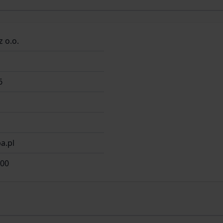
z o.o.
6
a.pl
 00