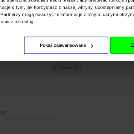
la broni myśliwskiej;
ormacje o tym, jak korzystasz z naszej witryny, udostępniamy p
Partnerzy mogą połączyć te informacje z innymi danymi otrzym
nia z ich usług.
Pokaż zaawansowane
Z
OLED)
Rozwiń opis
30 FPS
014