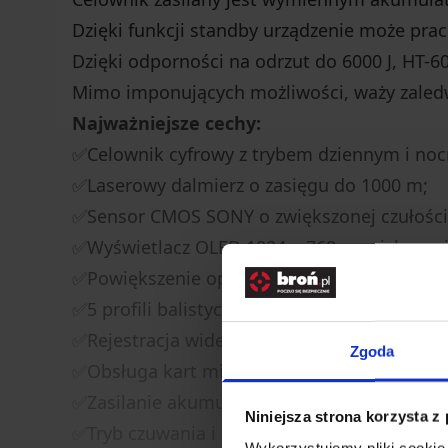
Dzięki funkcji standby urządzenie może pra
Dzięki odporności na odrzut do 6000 J, HT-6
Mimo imponujących możliwości, waży zaled
Najważniejsze cechy:
✅Celownik cyfrowy z trybem dziennym i no
✅Laserowy dalmierz o zasięgu do 1000 m;
✅Sensor CMOS SONY o zwiększonej czułości
✅Wyświetlacz OLED 1024 × 768 – wojskowa ja
✅Powiększenie optyczne 6,5×, cyfrowe do 13
✅5 profili balistycznych, 7 siatek celowniczy
✅Rejestracja wideo Full HD i zdjęć 5 MPx;
Zgoda
✅Obsługa kart microSD (do 32 GB) i transmis
✅Zasilanie akumulatorem 18650 z ładowani
Niniejsza strona korzysta z
✅Tryb czuwania i szybki start (~1 s);
Wykorzystujemy pliki cookie 