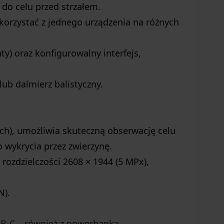
do celu przed strzałem.
 korzystać z jednego urządzenia na różnych
y) oraz konfigurowalny interfejs,
ub dalmierz balistyczny.
ch), umożliwia skuteczną obserwację celu
 wykrycia przez zwierzynę.
 rozdzielczości 2608 × 1944 (5 MPx),
N).
B-C – również z powerbanka.