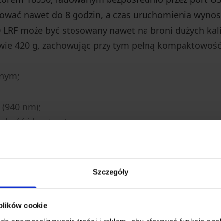
cować nawet do 8 godzin, a czas uruchomienia wynosi
0 LRF może być stosowany nawet na broni dużych kali
wie 420 g, zachowując przy tym pełną kompaktowość
cnym;
 (940 nm);
kość i kontrast;
×;
ch;
Szczegóły
ja WiFi;
em przez USB-C;
 plików cookie
do spersonalizowania treści i reklam, aby oferować funkcje sp