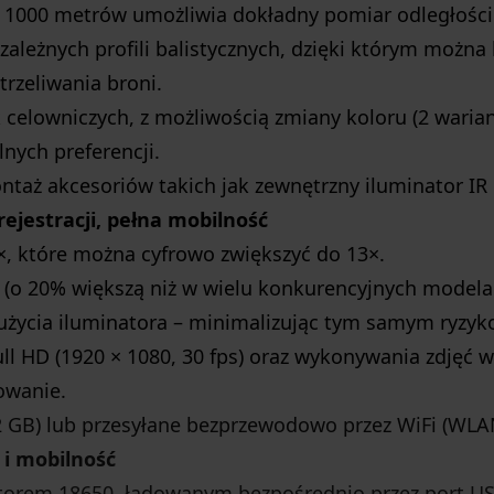
1000 metrów umożliwia dokładny pomiar odległości 
ależnych profili balistycznych, dzięki którym można
rzeliwania broni.
celowniczych, z możliwością zmiany koloru (2 wariant
nych preferencji.
taż akcesoriów takich jak zewnętrzny iluminator IR l
ejestracji, pełna mobilność
×, które można cyfrowo zwiększyć do 13×.
a (o 20% większą niż w wielu konkurencyjnych modela
życia iluminatora – minimalizując tym samym ryzyko
ll HD (1920 × 1080, 30 fps) oraz wykonywania zdjęć w
owanie.
32 GB) lub przesyłane bezprzewodowo przez WiFi (WLA
i mobilność
torem 18650, ładowanym bezpośrednio przez port US