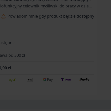
funkcyjny celownik myśliwski do pracy w dzień i
mierz, precyzyjna optyka i wyjątkowa
Powiadom mnie gdy produkt będzie dostępny
ostępne
wa od 300 zł
9,90 zł