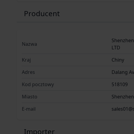
Wymiary (dł. × szer. × wys.) 148 × 50 × 71 m
Masa 420 g
Producent
Zestaw zawiera:
Celownik Sytong HT-60 LRF 940 nm
Osłona obiektywu
Shenzhen 
Nazwa
Montaż na szynę Picatinny
LTD
Woreczek ochronny
Kraj
Chiny
Ładowarka sieciowa
Adres
Dalang Av
Kabel USB-C
Kod pocztowy
518109
Miasto
Shenzhen 
E-mail
sales01@
Importer