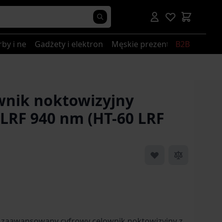
rby i nerki
Gadżety i elektronika
Męskie prezenty
B2B
wnik noktowizyjny
 LRF 940 nm (HT-60 LRF
– zaawansowany cyfrowy celownik noktowizyjny z