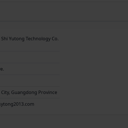
m
Shi Yutong Technology Co.
e.
City, Guangdong Province
sytong2013.com