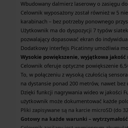
Wbudowany dalmierz laserowy o zasięgu do 
Celownik wyposażony został również w 5 niez
karabinach – bez potrzeby ponownego przyst
Użytkownik ma do dyspozycji 7 typów siatek 
pozwalający dopasować ekran do indywidual
Dodatkowy interfejs Picatinny umożliwia mon
Wysokie powiększenie, wyjątkowa jakość r
Celownik oferuje optyczne powiększenie 6,5
To, w połączeniu z wysoką czułością sensor
na dystansie ponad 200 metrów, nawet bez u
Dzięki funkcji nagrywania wideo w jakości Fu
użytkownik może dokumentować każde pol
Pliki zapisywane są na karcie microSD (do 
Gotowy na każde warunki – wytrzymałość 
Celownik zasilany jest wymiennym akumula