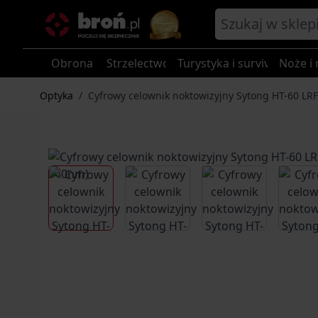
Przejdź do treści
Obrona
Strzelectwo
Turystyka i survival
Noże i 
Optyka
/
Cyfrowy celownik noktowizyjny Sytong HT-60 LR
View larger image
View larger image
View larger im
V