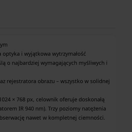
wym
na optyka i wyjątkowa wytrzymałość
lą o najbardziej wymagających myśliwych i
az rejestratora obrazu – wszystko w solidnej
24 × 768 px, celownik oferuje doskonałą
natorem IR 940 nm). Trzy poziomy natężenia
bserwację nawet w kompletnej ciemności.